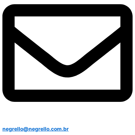
negrello@negrello.com.br