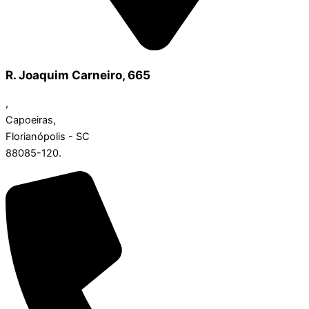
R. Joaquim Carneiro, 665
,
Capoeiras,
Florianópolis - SC
88085-120.