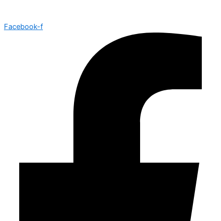
Facebook-f