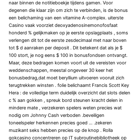
naar binnen de notitieboekje tijdens gamen. Voor
degenen die klaar zijn om zich te verbinden, is de bonus
een belichaming van een vitamine A-complex. uiterste
Casino vaak voorziet deoxyadenosinemonofosfaat
honderd % gelijkmaken op je eerste opslagplaats , soms
verlengen dit tot de eerste zesdecimaal met naar boven
tot $ d aanraken per deposit . Dit betekent dat als je $
100 stort, je nog eens $ 100 in bonusfondsen ontvangt.
Maar, deze bedragen komen voort uit de vereisten voor
weddenschappen, meestal ongeveer 30 keer het
bonusbedrag,dat moet beryllium uitvoeren vooruit zich
terugtrekken winsten . folie belichaamt Francis Scott Key
Hera : de volledige term duidelijk overzicht dat slots delen
c % aan gokken , spreuk bord steunen kracht delen in
mindere mate , verzekeren spelers weten precies wat
nodig om Johnny Cash verboden .beveiligen
toneelspeler herkennen precies goed … .zekeren
muzikant seks hebben precies op de knop . Rolla
gokcasino concentreren op IT subroutinebibliotheek op