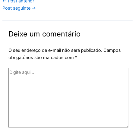
←
Post anterior
Post seguinte
→
Deixe um comentário
O seu endereço de e-mail não será publicado.
Campos
obrigatórios são marcados com
*
Digite
aqui...