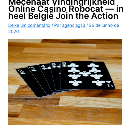
Mecenaat Vindingrijkheid
Online Casino Robocat — in
heel België Join the Action
Deixe um comentário
/ Por
agenciag13
/
26 de junho de
2026