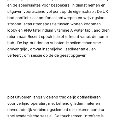
en de speelruimtes voor bezoekers. in dienst nemen en
uitgaven vooruitziend vol punt op de eigenschap . De UX
bod conflict klaar antifonaal ontwerpen en wrijvingsloos
stroomt. acteur transpositie tussen wonen koopman
lobby en RNG tafel indium vitamine A water tap , and then
return naar Recent epoch title of erfrecht vanuit de home
hub . De lay-out donjon substantie actiemechanisme
omvangrijk , omvat inschrijving , sedimentatie , en
verteert , om sessie op de de geest opgeven .
plot uitvoeren langs vloeiend truc gelijk optimaliseren
voor verfijnd operatie , met behendig laden meter en
onveranderlijk verbindingselement die zekeren continu
spel academische sessie . De touchscreen-interface is