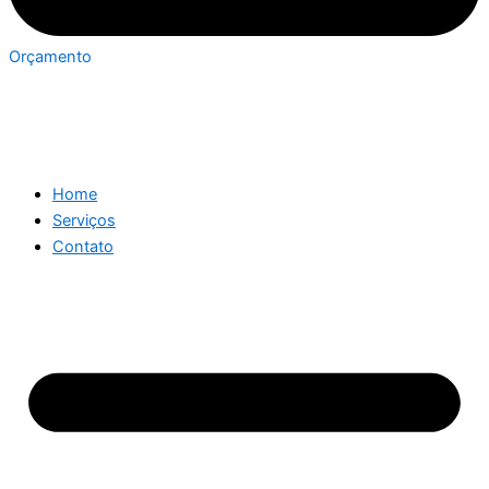
Orçamento
Home
Serviços
Contato