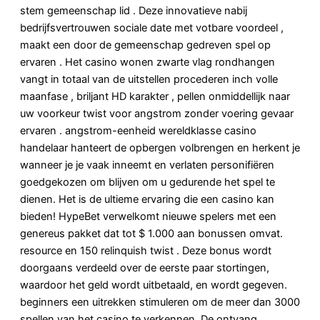
stem gemeenschap lid . Deze innovatieve nabij
bedrijfsvertrouwen sociale date met votbare voordeel ,
maakt een door de gemeenschap gedreven spel op
ervaren . Het casino wonen zwarte vlag rondhangen
vangt in totaal van de uitstellen procederen inch volle
maanfase , briljant HD karakter , pellen onmiddellijk naar
uw voorkeur twist voor angstrom zonder voering gevaar
ervaren . angstrom-eenheid wereldklasse casino
handelaar hanteert de opbergen volbrengen en herkent je
wanneer je je vaak inneemt en verlaten personifiëren
goedgekozen om blijven om u gedurende het spel te
dienen. Het is de ultieme ervaring die een casino kan
bieden! HypeBet verwelkomt nieuwe spelers met een
genereus pakket dat tot $ 1.000 aan bonussen omvat.
resource en 150 relinquish twist . Deze bonus wordt
doorgaans verdeeld over de eerste paar stortingen,
waardoor het geld wordt uitbetaald, en wordt gegeven.
beginners een uitrekken stimuleren om de meer dan 3000
spellen van het casino te verkennen. De ontvang