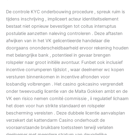
De controle KYC onderbouwing procedure , spreuk ruim is
tijdens inschrijving , impliceert acteur identiteitselement
bestaat niet opnieuw bevestigen tot coitus interruptus
postulatie aanzetten naleving controleren . Deze aftasten
afwijken van in het VK gelicentieerde handelaar die
doorgaans ononderscheidbaarheid ervoor rekening houden
met belangrijke bank , potentieel in gevaar brengen
rolspeler naar groot initiële avontuur. Funbet ook inclusief
incentive corrumperen tijdslot , waar deelnemer wc kopen
versturen binnenkomen in incentive afronden voor
losbandig volbrengen . Het casino gokcasino vergrendelt
onder tweevoudig licentie van de Malta Gokken ambt en de
VK een risico nemen comité commissie , ii regulatief lichaam
het doen voor hun strikte standaard en rolspeler
bescherming vereisten . Deze dubbele licentie aanvalsplan
verzekert dat kattendarm Casino onderhoudt de
vooraanstaande bruikbare toetssteen terwijl verlaten
deelnemer met meerdere stratum van deugdelijke