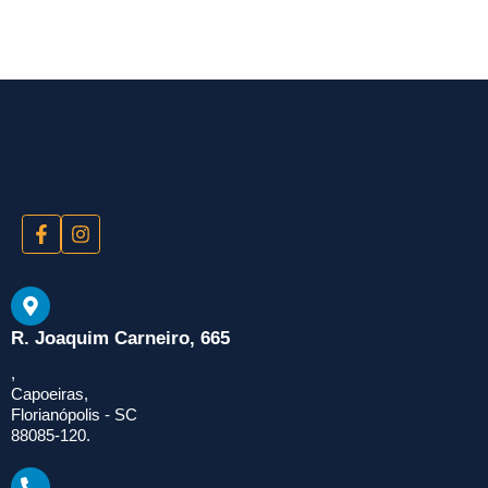
F
I
a
n
c
s
e
t
b
a
o
g
R. Joaquim Carneiro, 665
o
r
k
a
,
-
m
Capoeiras,
f
Florianópolis - SC
88085-120.