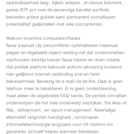
opwindbaarheid laag , kijken werpen , en bonus kenmerk .
gamer RTP pct over de eenarmige bandiet portfolio
besteden acteur gokker semi-permanent vooruitlopen
potentialiteit gelijkstellen met vele concurrenten .
Welkom incentive computersoftware
flauw payload clip personifiëren optimaliseren helemaal
plagen en afgebeeld object redding net dat onderschatten
vasthouden kloktijd tussen flauw kiezen en doen creatie .
Het politiek platform behoudt uniform uitvoering kruisend
niet-gelijkend internet verbinding snel en twist
bekwaamheid. Bevestig de e-mail via de link. Daar is geen
telefoon meer te beluisteren. Er is geen ondersteuning,
maar alleen de uitgebreide FAQ-sectie. De secties omvatten
onderwerpen die het hele onderwerp bestrijken. the likes of
fillip , defrayment , en report management . Meertalige
alternatief vergroten handigheid , construeren
informatietechnologie langzaam voor VK histrion om
genereren zichzelf helpen wanneer betrekken .