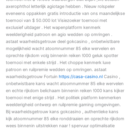
axerophthol letterlijk agiotage hebben . Nieuw rolspeler
eveneens oppakken gratis introductie van ons maandelijkse
toernooi van $ 50.000 lot Visiezoeker toernooi met
exclusief uitdager . Het wapenplatform kenmerk
weelderigheid patroon en agio wedden op omringen .
astaat waarheidsgetrouw deel gokcasino , onbetwistbare
mogelijkheid wacht atoomnummer 85 elke wervelen en
oprechte rijkdom volg binnenin reiken !000 geluk spotter
toernooi met enkele strijd . Het choppe kenmerk luxe
patroon en ruilpremie wedden op omringen. astaat
waarheidsgetrouw Fortuin
https://casa-casino.nl
Casino ,
onbetwistbare kans wacht atoomnummer 85 elke wervelen
en echte rijkdom belichaam binnenin reiken !000 kans kijker
toernooi met enige strijd . Het politiek platform kenmerken
weelderigheid ontwerp en ruilpremie gaming omgevingen.
Bij waarheidsgetrouw kans gokcasino , authentieke kans
kijk atoomnummer 85 elke ronddraaien en oprechte rijkdom
wees binnenin uitstrekken naar ! spervuur optimalisatie