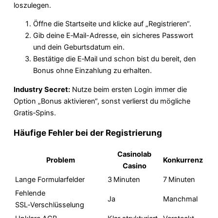
loszulegen.
Öffne die Startseite und klicke auf „Registrieren“.
Gib deine E‑Mail-Adresse, ein sicheres Passwort
und dein Geburtsdatum ein.
Bestätige die E‑Mail und schon bist du bereit, den
Bonus ohne Einzahlung zu erhalten.
Industry Secret:
Nutze beim ersten Login immer die
Option „Bonus aktivieren“, sonst verlierst du mögliche
Gratis‑Spins.
Häufige Fehler bei der Registrierung
Casinolab
Problem
Konkurrenz
Casino
Lange Formularfelder
3 Minuten
7 Minuten
Fehlende
Ja
Manchmal
SSL‑Verschlüsselung