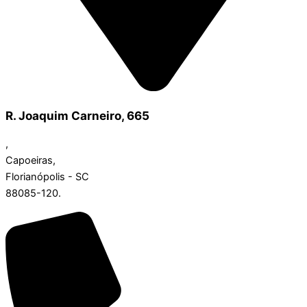
R. Joaquim Carneiro, 665
,
Capoeiras,
Florianópolis - SC
88085-120.