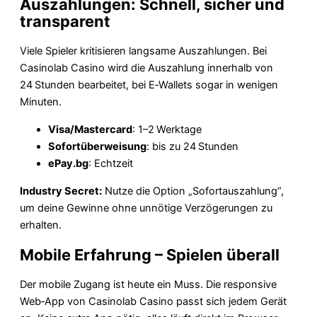
Auszahlungen: Schnell, sicher und
transparent
Viele Spieler kritisieren langsame Auszahlungen. Bei
Casinolab Casino wird die Auszahlung innerhalb von
24 Stunden bearbeitet, bei E‑Wallets sogar in wenigen
Minuten.
Visa/Mastercard
: 1–2 Werktage
Sofortüberweisung
: bis zu 24 Stunden
ePay.bg
: Echtzeit
Industry Secret:
Nutze die Option „Sofortauszahlung“,
um deine Gewinne ohne unnötige Verzögerungen zu
erhalten.
Mobile Erfahrung – Spielen überall
Der mobile Zugang ist heute ein Muss. Die responsive
Web‑App von Casinolab Casino passt sich jedem Gerät