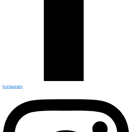
Instagram