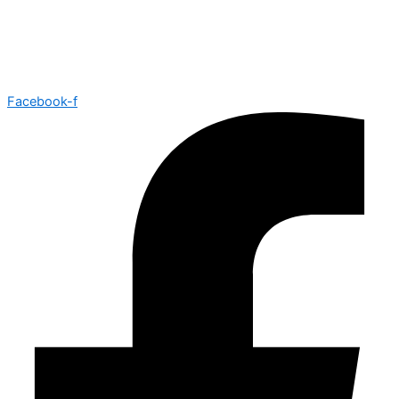
Facebook-f