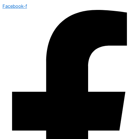
Ir
Facebook-f
para
o
conteúdo