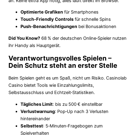
an. Keine extra App nötig, alles läuft direkt im Browser.
Optimierte Grafiken
für Smartphones
Touch‑Friendly Controls
für schnelle Spins
Push‑Benachrichtigungen
bei Bonusaktionen
Did You Know?
68 % der deutschen Online‑Spieler nutzen
ihr Handy als Hauptgerät.
Verantwortungsvolles Spielen –
Dein Schutz steht an erster Stelle
Beim Spielen geht es um Spaß, nicht um Risiko. Casinolab
Casino bietet Tools wie Einzahlungslimits,
Selbstausschluss und Echtzeit‑Statistiken.
Tägliches Limit
: bis zu 500 € einstellbar
Verlustwarnung
: Pop‑Up nach 3 Verlusten
hintereinander
Selbsttest
: 5‑Minuten‑Fragebogen zum
Spielverhalten