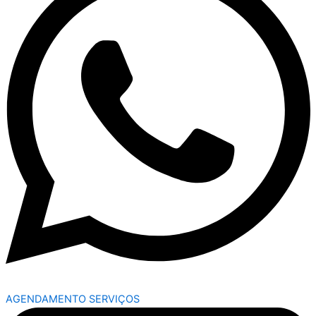
AGENDAMENTO SERVIÇOS