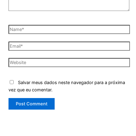
Name*
Email*
Website
Salvar meus dados neste navegador para a próxima
vez que eu comentar.