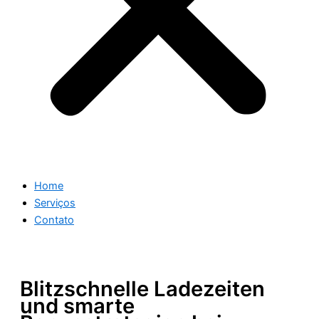
Home
Serviços
Contato
Blitzschnelle Ladezeiten
und smarte