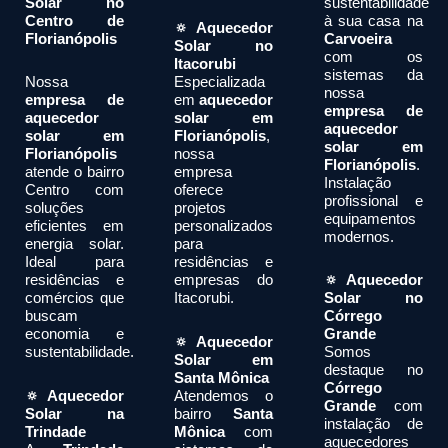
Solar no
sustentabilidade
Centro de
à sua casa na
🔅 Aquecedor
Florianópolis
Carvoeira
Solar no
com os
Itacorubi
sistemas da
Nossa
Especializada
nossa
empresa de
em
aquecedor
empresa de
aquecedor
solar em
aquecedor
solar em
Florianópolis
,
solar em
Florianópolis
nossa
Florianópolis
.
atende o bairro
empresa
Instalação
Centro com
oferece
profissional e
soluções
projetos
equipamentos
eficientes em
personalizados
modernos.
energia solar.
para
Ideal para
residências e
residências e
empresas do
🔅 Aquecedor
comércios que
Itacorubi.
Solar no
buscam
Córrego
economia e
Grande
🔅 Aquecedor
sustentabilidade.
Somos
Solar em
destaque no
Santa Mônica
Córrego
🔅 Aquecedor
Atendemos o
Grande
com
Solar na
bairro
Santa
instalação de
Trindade
Mônica
com
aquecedores