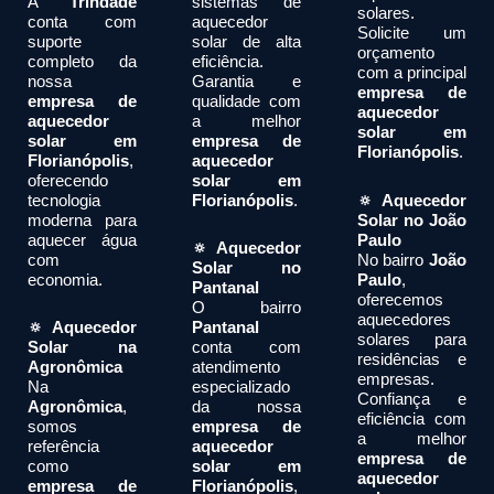
A
Trindade
sistemas de
solares.
conta com
aquecedor
Solicite um
suporte
solar de alta
orçamento
completo da
eficiência.
com a principal
nossa
Garantia e
empresa de
empresa de
qualidade com
aquecedor
aquecedor
a melhor
solar em
solar em
empresa de
Florianópolis
.
Florianópolis
,
aquecedor
oferecendo
solar em
tecnologia
Florianópolis
.
🔅 Aquecedor
moderna para
Solar no João
aquecer água
Paulo
🔅 Aquecedor
com
No bairro
João
Solar no
economia.
Paulo
,
Pantanal
oferecemos
O bairro
aquecedores
🔅 Aquecedor
Pantanal
solares para
Solar na
conta com
residências e
Agronômica
atendimento
empresas.
Na
especializado
Confiança e
Agronômica
,
da nossa
eficiência com
somos
empresa de
a melhor
referência
aquecedor
empresa de
como
solar em
aquecedor
empresa de
Florianópolis
,