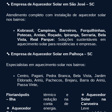
🔧 Empresa de Aquecedor Solar em São José – SC
Atendimento completo com instalação de aquecedor solar
nos bairros:
Kobrasol, Campinas, Barreiros, Forquilhinhas,
Potecas, Areias, Roçado, Ipiranga, Serraria, Bela
Vista, Real Parque:
Soluções sustentáveis em
aquecimento solar para residências e empresas.
🔧 Empresa de Aquecedor Solar em Palhoça – SC
Especialistas em aquecimento solar nos bairros:
Centro, Pagani, Pedra Branca, Bela Vista, Jardim
Eldorado, Aririú, Pachecos, Brejaru, Barra do Aririú,
Passa Vinte,
Florianópolis
térmico e
🔅 Aquecedor
– Ilha
redução na
Solar na
conta de
Carvoeira
🔅 Aquecedor
energia.
Leve