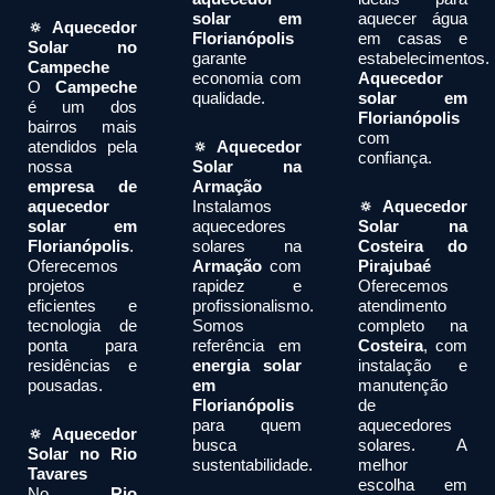
solar em
aquecer água
🔅 Aquecedor
Florianópolis
em casas e
Solar no
garante
estabelecimentos.
Campeche
economia com
Aquecedor
O
Campeche
qualidade.
solar em
é um dos
Florianópolis
bairros mais
com
atendidos pela
🔅 Aquecedor
confiança.
nossa
Solar na
empresa de
Armação
aquecedor
Instalamos
🔅 Aquecedor
solar em
aquecedores
Solar na
Florianópolis
.
solares na
Costeira do
Oferecemos
Armação
com
Pirajubaé
projetos
rapidez e
Oferecemos
eficientes e
profissionalismo.
atendimento
tecnologia de
Somos
completo na
ponta para
referência em
Costeira
, com
residências e
energia solar
instalação e
pousadas.
em
manutenção
Florianópolis
de
para quem
aquecedores
🔅 Aquecedor
busca
solares. A
Solar no Rio
sustentabilidade.
melhor
Tavares
escolha em
No
Rio