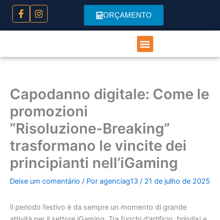
Ir
F
I
ORÇAMENTO
a
n
para
c
s
o
e
t
conteúdo
b
a
o
g
o
r
k
a
-
m
f
Capodanno digitale: Come le
promozioni
“Risoluzione‑Breaking”
trasformano le vincite dei
principianti nell’iGaming
Deixe um comentário
/ Por
agenciag13
/
21 de julho de 2025
Il periodo festivo è da sempre un momento di grande
attività per il settore iGaming. Tra fuochi d’artificio, brindisi e