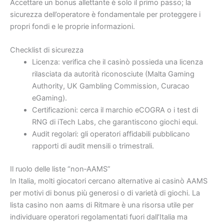
Accettare un bonus allettante è solo il primo passo; la
sicurezza dell’operatore è fondamentale per proteggere i
propri fondi e le proprie informazioni.
Checklist di sicurezza
Licenza: verifica che il casinò possieda una licenza
rilasciata da autorità riconosciute (Malta Gaming
Authority, UK Gambling Commission, Curacao
eGaming).
Certificazioni: cerca il marchio eCOGRA o i test di
RNG di iTech Labs, che garantiscono giochi equi.
Audit regolari: gli operatori affidabili pubblicano
rapporti di audit mensili o trimestrali.
Il ruolo delle liste “non‑AAMS”
In Italia, molti giocatori cercano alternative ai casinò AAMS
per motivi di bonus più generosi o di varietà di giochi. La
lista casino non aams di Ritmare è una risorsa utile per
individuare operatori regolamentati fuori dall’Italia ma