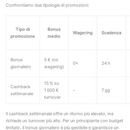
Confrontiamo due tipologie di promozioni:
Tipo di
Bonus
Wagering
Scadenza
promozione
medio
Bonus
5 € (no
0×
24 h
giornaliero
wagering)
15 % su
Cashback
1 000 €
–
7 gg
settimanale
turnover
Il cashback settimanale offre un ritorno più elevato, ma
richiede un turnover più alto. Per un principiante con budget
limitato, il bonus giornaliero è più gestibile e garantisce un