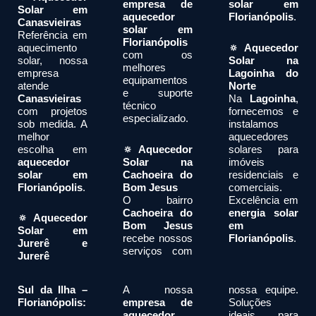
empresa de
solar em
Solar em
aquecedor
Florianópolis
.
Canasvieiras
solar em
Referência em
Florianópolis
aquecimento
🔅 Aquecedor
com os
solar, nossa
Solar na
melhores
empresa
Lagoinha do
equipamentos
atende
Norte
e suporte
Canasvieiras
Na
Lagoinha
,
técnico
com projetos
fornecemos e
especializado.
sob medida. A
instalamos
melhor
aquecedores
escolha em
🔅 Aquecedor
solares para
aquecedor
Solar na
imóveis
solar em
Cachoeira do
residenciais e
Florianópolis
.
Bom Jesus
comerciais.
O bairro
Excelência em
Cachoeira do
energia solar
🔅 Aquecedor
Bom Jesus
em
Solar em
recebe nossos
Florianópolis
.
Jurerê e
serviços com
Jurerê
Sul da Ilha –
A nossa
nossa equipe.
Florianópolis:
empresa de
Soluções
aquecedor
ideais para