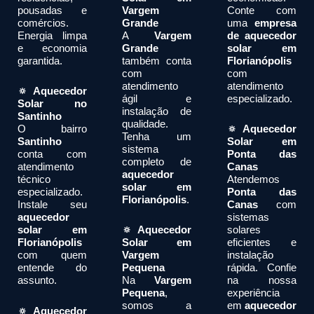
pousadas e
Vargem
Conte com
comércios.
Grande
uma
empresa
Energia limpa
A
Vargem
de aquecedor
e economia
Grande
solar em
garantida.
também conta
Florianópolis
com
com
atendimento
atendimento
🔅 Aquecedor
ágil e
especializado.
Solar no
instalação de
Santinho
qualidade.
O bairro
🔅 Aquecedor
Tenha um
Santinho
Solar em
sistema
conta com
Ponta das
completo de
atendimento
Canas
aquecedor
técnico
Atendemos
solar em
especializado.
Ponta das
Florianópolis
.
Instale seu
Canas
com
aquecedor
sistemas
solar em
🔅 Aquecedor
solares
Florianópolis
Solar em
eficientes e
com quem
Vargem
instalação
entende do
Pequena
rápida. Confie
assunto.
Na
Vargem
na nossa
Pequena
,
experiência
somos a
em
aquecedor
🔅 Aquecedor