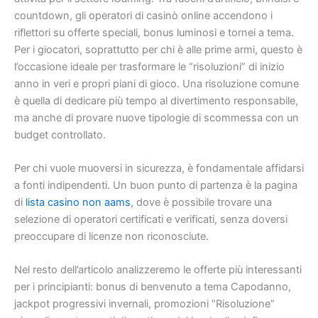
countdown, gli operatori di casinò online accendono i
riflettori su offerte speciali, bonus luminosi e tornei a tema.
Per i giocatori, soprattutto per chi è alle prime armi, questo è
l’occasione ideale per trasformare le “risoluzioni” di inizio
anno in veri e propri piani di gioco. Una risoluzione comune
è quella di dedicare più tempo al divertimento responsabile,
ma anche di provare nuove tipologie di scommessa con un
budget controllato.
Per chi vuole muoversi in sicurezza, è fondamentale affidarsi
a fonti indipendenti. Un buon punto di partenza è la pagina
di
lista casino non aams
, dove è possibile trovare una
selezione di operatori certificati e verificati, senza doversi
preoccupare di licenze non riconosciute.
Nel resto dell’articolo analizzeremo le offerte più interessanti
per i principianti: bonus di benvenuto a tema Capodanno,
jackpot progressivi invernali, promozioni “Risoluzione”