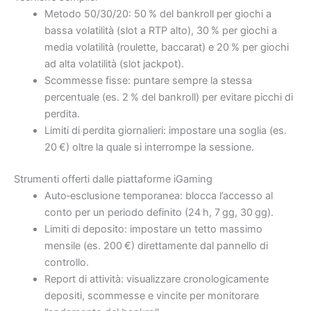
Metodo 50/30/20: 50 % del bankroll per giochi a
bassa volatilità (slot a RTP alto), 30 % per giochi a
media volatilità (roulette, baccarat) e 20 % per giochi
ad alta volatilità (slot jackpot).
Scommesse fisse: puntare sempre la stessa
percentuale (es. 2 % del bankroll) per evitare picchi di
perdita.
Limiti di perdita giornalieri: impostare una soglia (es.
20 €) oltre la quale si interrompe la sessione.
Strumenti offerti dalle piattaforme iGaming
Auto‑esclusione temporanea: blocca l’accesso al
conto per un periodo definito (24 h, 7 gg, 30 gg).
Limiti di deposito: impostare un tetto massimo
mensile (es. 200 €) direttamente dal pannello di
controllo.
Report di attività: visualizzare cronologicamente
depositi, scommesse e vincite per monitorare