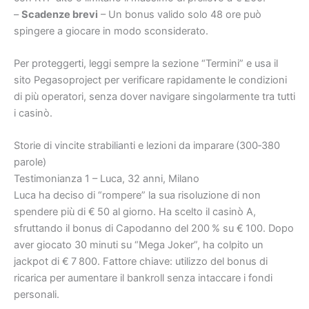
–
Scadenze brevi
– Un bonus valido solo 48 ore può
spingere a giocare in modo sconsiderato.
Per proteggerti, leggi sempre la sezione “Termini” e usa il
sito Pegasoproject per verificare rapidamente le condizioni
di più operatori, senza dover navigare singolarmente tra tutti
i casinò.
Storie di vincite strabilianti e lezioni da imparare (300‑380
parole)
Testimonianza 1 – Luca, 32 anni, Milano
Luca ha deciso di “rompere” la sua risoluzione di non
spendere più di € 50 al giorno. Ha scelto il casinò A,
sfruttando il bonus di Capodanno del 200 % su € 100. Dopo
aver giocato 30 minuti su “Mega Joker”, ha colpito un
jackpot di € 7 800. Fattore chiave: utilizzo del bonus di
ricarica per aumentare il bankroll senza intaccare i fondi
personali.