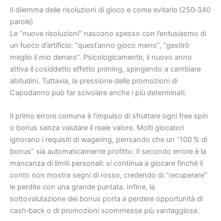
Il dilemma delle risoluzioni di gioco e come evitarlo (250‑340
parole)
Le “nuove risoluzioni” nascono spesso con l’entusiasmo di
un fuoco d’artificio: “quest’anno gioco meno”, “gestirò
meglio il mio denaro”. Psicologicamente, il nuovo anno
attiva il cosiddetto effetto priming, spingendo a cambiare
abitudini. Tuttavia, la pressione delle promozioni di
Capodanno può far scivolare anche i più determinati.
Il primo errore comune è l’impulso di sfruttare ogni free spin
o bonus senza valutare il reale valore. Molti giocatori
ignorano i requisiti di wagering, pensando che un “100 % di
bonus” sia automaticamente profitto. Il secondo errore è la
mancanza di limiti personali: si continua a giocare finché il
conto non mostra segni di rosso, credendo di “recuperare”
le perdite con una grande puntata. Infine, la
sottovalutazione dei bonus porta a perdere opportunità di
cash‑back o di promozioni scommesse più vantaggiose.