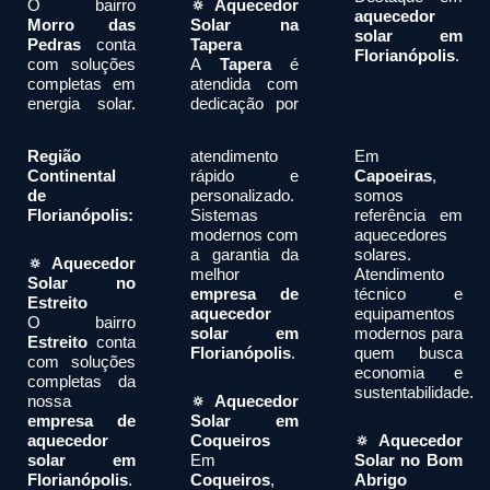
O bairro
🔅 Aquecedor
aquecedor
Morro das
Solar na
solar em
Pedras
conta
Tapera
Florianópolis
.
com soluções
A
Tapera
é
completas em
atendida com
energia solar.
dedicação por
Região
atendimento
Em
Continental
rápido e
Capoeiras
,
de
personalizado.
somos
Florianópolis:
Sistemas
referência em
modernos com
aquecedores
a garantia da
solares.
🔅 Aquecedor
melhor
Atendimento
Solar no
empresa de
técnico e
Estreito
aquecedor
equipamentos
O bairro
solar em
modernos para
Estreito
conta
Florianópolis
.
quem busca
com soluções
economia e
completas da
sustentabilidade.
nossa
🔅 Aquecedor
empresa de
Solar em
aquecedor
Coqueiros
🔅 Aquecedor
solar em
Em
Solar no Bom
Florianópolis
.
Coqueiros
,
Abrigo