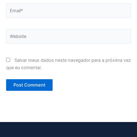
Email*
Website
Salvar meus dados neste navegador para a próxima vez
que eu comentar.