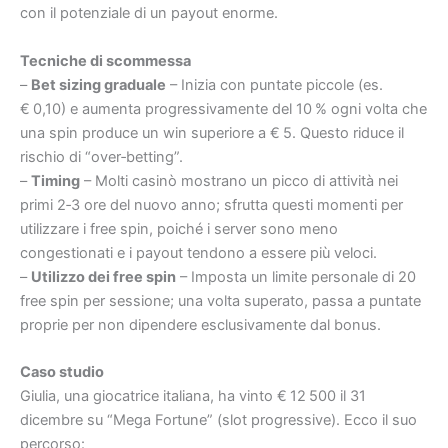
con il potenziale di un payout enorme.
Tecniche di scommessa
–
Bet sizing graduale
– Inizia con puntate piccole (es.
€ 0,10) e aumenta progressivamente del 10 % ogni volta che
una spin produce un win superiore a € 5. Questo riduce il
rischio di “over‑betting”.
–
Timing
– Molti casinò mostrano un picco di attività nei
primi 2‑3 ore del nuovo anno; sfrutta questi momenti per
utilizzare i free spin, poiché i server sono meno
congestionati e i payout tendono a essere più veloci.
–
Utilizzo dei free spin
– Imposta un limite personale di 20
free spin per sessione; una volta superato, passa a puntate
proprie per non dipendere esclusivamente dal bonus.
Caso studio
Giulia, una giocatrice italiana, ha vinto € 12 500 il 31
dicembre su “Mega Fortune” (slot progressive). Ecco il suo
percorso: