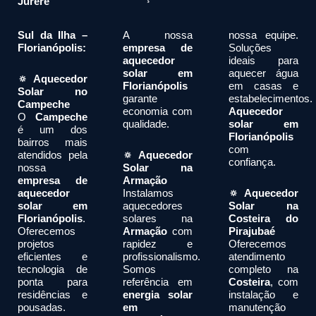
Jurerê
Sul da Ilha –
A nossa
nossa equipe.
Florianópolis:
empresa de
Soluções
aquecedor
ideais para
solar em
aquecer água
🔅 Aquecedor
Florianópolis
em casas e
Solar no
garante
estabelecimentos.
Campeche
economia com
Aquecedor
O
Campeche
qualidade.
solar em
é um dos
Florianópolis
bairros mais
com
atendidos pela
🔅 Aquecedor
confiança.
nossa
Solar na
empresa de
Armação
aquecedor
Instalamos
🔅 Aquecedor
solar em
aquecedores
Solar na
Florianópolis
.
solares na
Costeira do
Oferecemos
Armação
com
Pirajubaé
projetos
rapidez e
Oferecemos
eficientes e
profissionalismo.
atendimento
tecnologia de
Somos
completo na
ponta para
referência em
Costeira
, com
residências e
energia solar
instalação e
pousadas.
em
manutenção