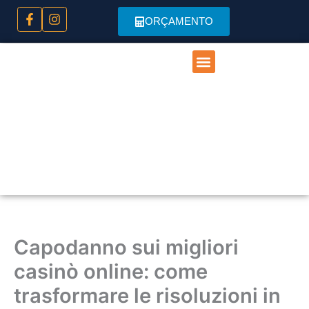
Ir
F
I
ORÇAMENTO
a
n
para
c
s
o
e
t
conteúdo
b
a
o
g
o
r
k
a
-
m
f
Capodanno sui migliori
casinò online: come
trasformare le risoluzioni in