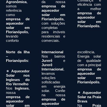
Confiança e
Agronômica
,
da nossa
eficiência com
somos
empresa de
a melhor
referência
aquecedor
empresa de
como
solar em
aquecedor
empresa de
Florianópolis
,
solar em
aquecedor
com soluções
Florianópolis
.
solar em
completas
Florianópolis
,
para imóveis
levando
residenciais e
conforto
comerciais.
Norte da Ilha
Internacional
excelência.
–
Nos bairros
Energia solar
Florianópolis
:
Jurerê
e
de qualidade
Jurerê
com a principal
Internacional
,
empresa de
🔅 Aquecedor
levamos
aquecedor
Solar nos
soluções
solar em
Ingleses do
sofisticadas
Florianópolis
.
Rio Vermelho
em energia
Nos
Ingleses
,
solar. Confie
nossa
🔅 Aquecedor
na nossa
empresa de
Solar na Praia
empresa de
aquecedor
Brava
aquecedor
solar em
Na
Praia