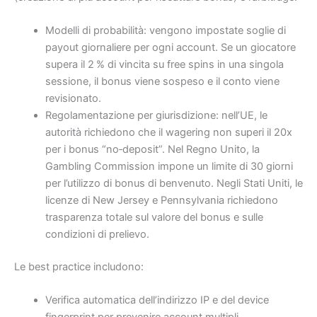
Modelli di probabilità: vengono impostate soglie di
payout giornaliere per ogni account. Se un giocatore
supera il 2 % di vincita su free spins in una singola
sessione, il bonus viene sospeso e il conto viene
revisionato.
Regolamentazione per giurisdizione: nell’UE, le
autorità richiedono che il wagering non superi il 20x
per i bonus “no‑deposit”. Nel Regno Unito, la
Gambling Commission impone un limite di 30 giorni
per l’utilizzo di bonus di benvenuto. Negli Stati Uniti, le
licenze di New Jersey e Pennsylvania richiedono
trasparenza totale sul valore del bonus e sulle
condizioni di prelievo.
Le best practice includono:
Verifica automatica dell’indirizzo IP e del device