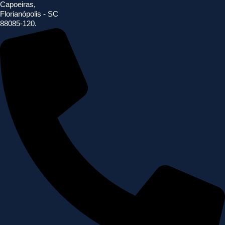
Capoeiras,
Florianópolis - SC
88085-120.