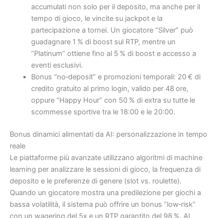
accumulati non solo per il deposito, ma anche per il
tempo di gioco, le vincite su jackpot e la
partecipazione a tornei. Un giocatore “Silver” può
guadagnare 1 % di boost sul RTP, mentre un
“Platinum” ottiene fino al 5 % di boost e accesso a
eventi esclusivi.
Bonus “no‑deposit” e promozioni temporali: 20 € di
credito gratuito al primo login, valido per 48 ore,
oppure “Happy Hour” con 50 % di extra su tutte le
scommesse sportive tra le 18:00 e le 20:00.
Bonus dinamici alimentati da AI: personalizzazione in tempo
reale
Le piattaforme più avanzate utilizzano algoritmi di machine
learning per analizzare le sessioni di gioco, la frequenza di
deposito e le preferenze di genere (slot vs. roulette).
Quando un giocatore mostra una predilezione per giochi a
bassa volatilità, il sistema può offrire un bonus “low‑risk”
con un wagering del 5x e un RTP garantito del 98 %. Al