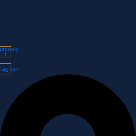
cebook-
f
stagram