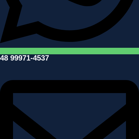
48 99971-4537