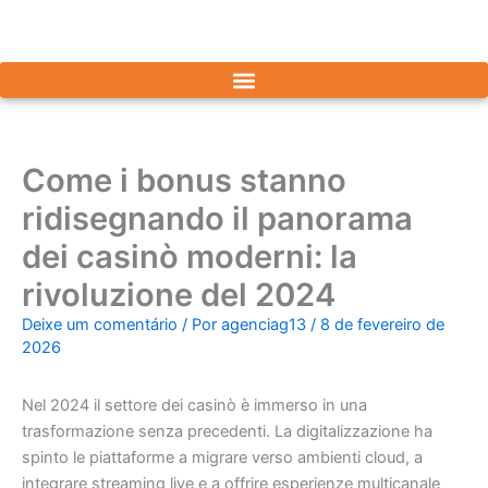
Come i bonus stanno
ridisegnando il panorama
dei casinò moderni: la
rivoluzione del 2024
Deixe um comentário
/ Por
agenciag13
/
8 de fevereiro de
2026
Nel 2024 il settore dei casinò è immerso in una
trasformazione senza precedenti. La digitalizzazione ha
spinto le piattaforme a migrare verso ambienti cloud, a
integrare streaming live e a offrire esperienze multicanale