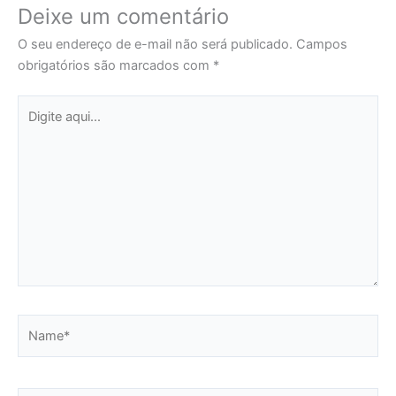
Deixe um comentário
O seu endereço de e-mail não será publicado.
Campos
obrigatórios são marcados com
*
Digite
aqui...
Name*