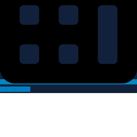
ORÇAMENTO