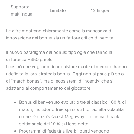
Supporto
Limitato
12 lingue
multilingua
Le cifre mostrano chiaramente come la mancanza di
innovazione nei bonus sia un fattore critico di perdita.
Il nuovo paradigma dei bonus: tipologie che fanno la
differenza – 350 parole
I casinò che vogliono riconquistare quote di mercato hanno
ridefinito la loro strategia bonus. Oggi non si parla più solo
di “match bonus”, ma di ecosistemi di incentivi che si
adattano al comportamento del giocatore.
Bonus di benvenuto evoluti: oltre al classico 100 % di
match, includono free spins su titoli ad alta volatilità
come “Gonzo’s Quest Megaways” e un cashback
settimanale del 10 % sul loss netto.
Programmi di fedeltà a livelli: i punti vengono