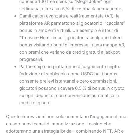
concede 100 free spins su “Mega Joker” ogni
settimana, oltre a un 5 % di cashback permanente.
Gamification avanzata e realtà aumentata (AR): le
piattaforme AR permettono ai giocatori di “cacciare”
bonus in ambienti virtuali. Un esempio è il tour di
“Treasure Hunt” in cui i giocatori raccolgono token
bonus visitando punti di interesse in una mappa AR,
con premi che variano da crediti gratuiti a jackpot
progressivi.
Partnership con piattaforme di pagamento cripto:
l’adozione di stablecoin come USDC per i bonus
consente prelievi istantanei e zero commissioni. I
giocatori possono ricevere 0,5 % di bonus in crypto
su ogni deposito, con conversione automatica in
crediti di gioco.
Queste innovazioni non solo aumentano l’engagement, ma
creano nuovi canali di monetizzazione. I casinò che
adotteranno una strategia ibrida – combinando NFT, AR e