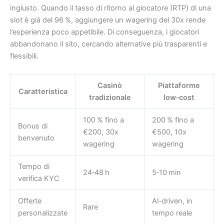
ingiusto. Quando il tasso di ritorno al giocatore (RTP) di una
slot è già del 96 %, aggiungere un wagering del 30x rende
l’esperienza poco appetibile. Di conseguenza, i giocatori
abbandonano il sito, cercando alternative più trasparenti e
flessibili.
Casinò
Piattaforme
Caratteristica
tradizionale
low‑cost
100 % fino a
200 % fino a
Bonus di
€200, 30x
€500, 10x
benvenuto
wagering
wagering
Tempo di
24‑48 h
5‑10 min
verifica KYC
Offerte
AI‑driven, in
Rare
personalizzate
tempo reale