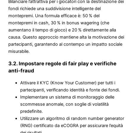
Bilanciare l’attrattiva per i giocatori con la destinazione dei
fondi richiede una suddivisione intelligente del
montepremi. Una formula efficace è: 50 % del
montepremi in cash, 30 % in bonus wagering (che
aumentano il tempo di gioco) e 20 % direttamente alla
causa. Questo approccio mantiene alta la motivazione dei
partecipanti, garantendo al contempo un impatto sociale
misurabile.
3.2. Impostare regole di fair play e verifiche
anti‑fraud
Attivare il KYC (Know Your Customer) per tutti i
partecipanti, verificando identità e fonte dei fondi.
Implementare un sistema di monitoraggio delle
scommesse anomale, con soglie di volatilità
predefinite.
Utilizzare un algoritmo di random number generator
(RNG) certificato da eCOGRA per assicurare l’equità
dei risultati.