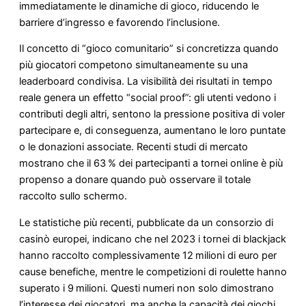
immediatamente le dinamiche di gioco, riducendo le
barriere d’ingresso e favorendo l’inclusione.
Il concetto di “gioco comunitario” si concretizza quando
più giocatori competono simultaneamente su una
leaderboard condivisa. La visibilità dei risultati in tempo
reale genera un effetto “social proof”: gli utenti vedono i
contributi degli altri, sentono la pressione positiva di voler
partecipare e, di conseguenza, aumentano le loro puntate
o le donazioni associate. Recenti studi di mercato
mostrano che il 63 % dei partecipanti a tornei online è più
propenso a donare quando può osservare il totale
raccolto sullo schermo.
Le statistiche più recenti, pubblicate da un consorzio di
casinò europei, indicano che nel 2023 i tornei di blackjack
hanno raccolto complessivamente 12 milioni di euro per
cause benefiche, mentre le competizioni di roulette hanno
superato i 9 milioni. Questi numeri non solo dimostrano
l’interesse dei giocatori, ma anche la capacità dei giochi