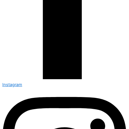
Instagram