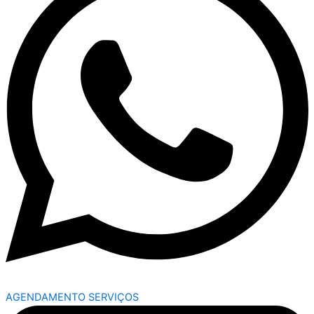
AGENDAMENTO SERVIÇOS