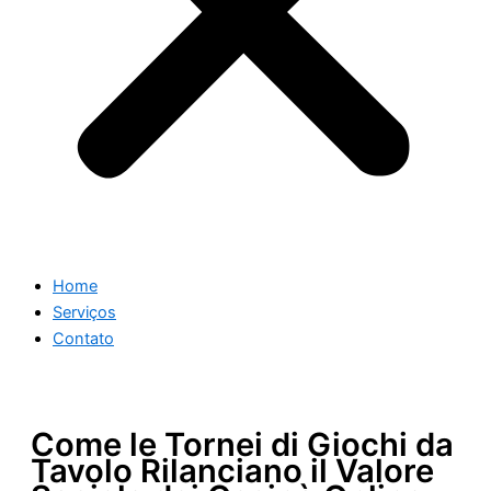
Home
Serviços
Contato
Come le Tornei di Giochi da
Tavolo Rilanciano il Valore