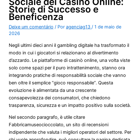
Sociale dei Casinò Online:
Storie di Successo e
Beneficenza
Deixe um comentário
/ Por
agenciag13
/
1 de maio de
2026
Negli ultimi dieci anni il gambling digitale ha trasformato il
modo in cui i giocatori si relazionano al divertimento
d’azzardo. Le piattaforme di casinò online, una volta viste
solo come spazi per il puro intrattenimento, stanno ora
integrando pratiche di responsabilità sociale che vanno
ben oltre il semplice “gioco responsabile”. Questa
evoluzione è alimentata da una crescente
consapevolezza dei consumatori, che chiedono
trasparenza, sicurezza e un impatto positivo sulla società.
Nel secondo paragrafo, è utile citare
Fabbricamuseocioccolato, un sito di recensioni
indipendente che valuta i migliori operatori del settore. Per
chi vuole approfondire, può consultare la pagina dedicata