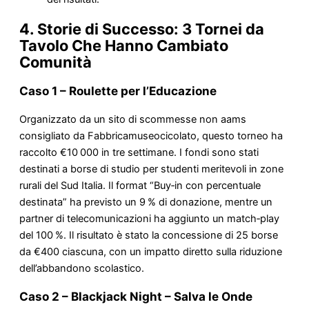
4. Storie di Successo: 3 Tornei da
Tavolo Che Hanno Cambiato
Comunità
Caso 1 – Roulette per l’Educazione
Organizzato da un sito di scommesse non aams
consigliato da Fabbricamuseocicolato, questo torneo ha
raccolto €10 000 in tre settimane. I fondi sono stati
destinati a borse di studio per studenti meritevoli in zone
rurali del Sud Italia. Il format “Buy‑in con percentuale
destinata” ha previsto un 9 % di donazione, mentre un
partner di telecomunicazioni ha aggiunto un match‑play
del 100 %. Il risultato è stato la concessione di 25 borse
da €400 ciascuna, con un impatto diretto sulla riduzione
dell’abbandono scolastico.
Caso 2 – Blackjack Night – Salva le Onde