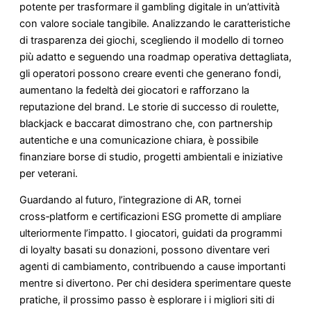
potente per trasformare il gambling digitale in un’attività
con valore sociale tangibile. Analizzando le caratteristiche
di trasparenza dei giochi, scegliendo il modello di torneo
più adatto e seguendo una roadmap operativa dettagliata,
gli operatori possono creare eventi che generano fondi,
aumentano la fedeltà dei giocatori e rafforzano la
reputazione del brand. Le storie di successo di roulette,
blackjack e baccarat dimostrano che, con partnership
autentiche e una comunicazione chiara, è possibile
finanziare borse di studio, progetti ambientali e iniziative
per veterani.
Guardando al futuro, l’integrazione di AR, tornei
cross‑platform e certificazioni ESG promette di ampliare
ulteriormente l’impatto. I giocatori, guidati da programmi
di loyalty basati su donazioni, possono diventare veri
agenti di cambiamento, contribuendo a cause importanti
mentre si divertono. Per chi desidera sperimentare queste
pratiche, il prossimo passo è esplorare i i migliori siti di