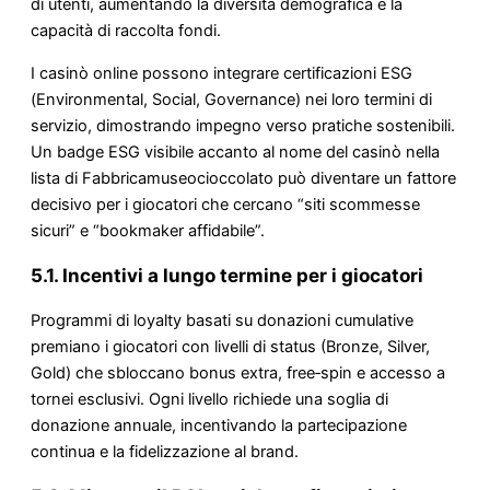
di utenti, aumentando la diversità demografica e la
capacità di raccolta fondi.
I casinò online possono integrare certificazioni ESG
(Environmental, Social, Governance) nei loro termini di
servizio, dimostrando impegno verso pratiche sostenibili.
Un badge ESG visibile accanto al nome del casinò nella
lista di Fabbricamuseocioccolato può diventare un fattore
decisivo per i giocatori che cercano “siti scommesse
sicuri” e “bookmaker affidabile”.
5.1. Incentivi a lungo termine per i giocatori
Programmi di loyalty basati su donazioni cumulative
premiano i giocatori con livelli di status (Bronze, Silver,
Gold) che sbloccano bonus extra, free‑spin e accesso a
tornei esclusivi. Ogni livello richiede una soglia di
donazione annuale, incentivando la partecipazione
continua e la fidelizzazione al brand.