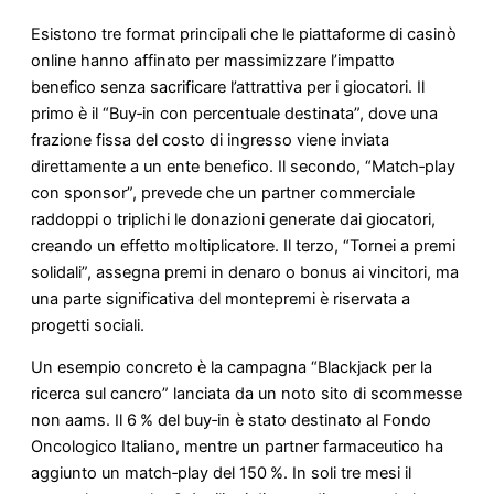
Esistono tre format principali che le piattaforme di casinò
online hanno affinato per massimizzare l’impatto
benefico senza sacrificare l’attrattiva per i giocatori. Il
primo è il “Buy‑in con percentuale destinata”, dove una
frazione fissa del costo di ingresso viene inviata
direttamente a un ente benefico. Il secondo, “Match‑play
con sponsor”, prevede che un partner commerciale
raddoppi o triplichi le donazioni generate dai giocatori,
creando un effetto moltiplicatore. Il terzo, “Tornei a premi
solidali”, assegna premi in denaro o bonus ai vincitori, ma
una parte significativa del montepremi è riservata a
progetti sociali.
Un esempio concreto è la campagna “Blackjack per la
ricerca sul cancro” lanciata da un noto sito di scommesse
non aams. Il 6 % del buy‑in è stato destinato al Fondo
Oncologico Italiano, mentre un partner farmaceutico ha
aggiunto un match‑play del 150 %. In soli tre mesi il