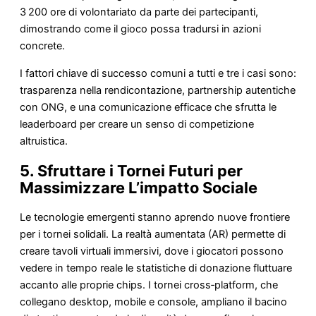
3 200 ore di volontariato da parte dei partecipanti,
dimostrando come il gioco possa tradursi in azioni
concrete.
I fattori chiave di successo comuni a tutti e tre i casi sono:
trasparenza nella rendicontazione, partnership autentiche
con ONG, e una comunicazione efficace che sfrutta le
leaderboard per creare un senso di competizione
altruistica.
5. Sfruttare i Tornei Futuri per
Massimizzare L’impatto Sociale
Le tecnologie emergenti stanno aprendo nuove frontiere
per i tornei solidali. La realtà aumentata (AR) permette di
creare tavoli virtuali immersivi, dove i giocatori possono
vedere in tempo reale le statistiche di donazione fluttuare
accanto alle proprie chips. I tornei cross‑platform, che
collegano desktop, mobile e console, ampliano il bacino