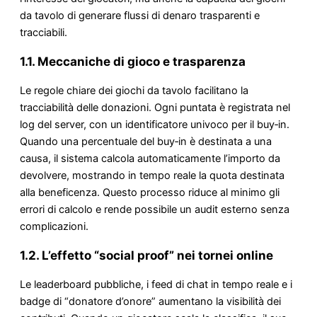
da tavolo di generare flussi di denaro trasparenti e
tracciabili.
1.1. Meccaniche di gioco e trasparenza
Le regole chiare dei giochi da tavolo facilitano la
tracciabilità delle donazioni. Ogni puntata è registrata nel
log del server, con un identificatore univoco per il buy‑in.
Quando una percentuale del buy‑in è destinata a una
causa, il sistema calcola automaticamente l’importo da
devolvere, mostrando in tempo reale la quota destinata
alla beneficenza. Questo processo riduce al minimo gli
errori di calcolo e rende possibile un audit esterno senza
complicazioni.
1.2. L’effetto “social proof” nei tornei online
Le leaderboard pubbliche, i feed di chat in tempo reale e i
badge di “donatore d’onore” aumentano la visibilità dei