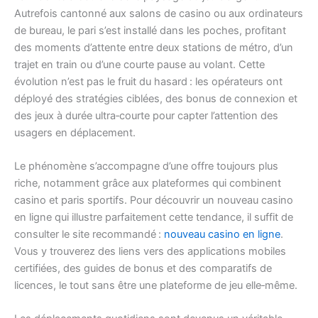
Autrefois cantonné aux salons de casino ou aux ordinateurs
de bureau, le pari s’est installé dans les poches, profitant
des moments d’attente entre deux stations de métro, d’un
trajet en train ou d’une courte pause au volant. Cette
évolution n’est pas le fruit du hasard : les opérateurs ont
déployé des stratégies ciblées, des bonus de connexion et
des jeux à durée ultra‑courte pour capter l’attention des
usagers en déplacement.
Le phénomène s’accompagne d’une offre toujours plus
riche, notamment grâce aux plateformes qui combinent
casino et paris sportifs. Pour découvrir un nouveau casino
en ligne qui illustre parfaitement cette tendance, il suffit de
consulter le site recommandé :
nouveau casino en ligne
.
Vous y trouverez des liens vers des applications mobiles
certifiées, des guides de bonus et des comparatifs de
licences, le tout sans être une plateforme de jeu elle‑même.