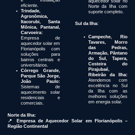
aquecedor solar no
eficiente.
Norte da Ilha com
Trindade,
suporte completo.
Agronômica,
Itacorubi, Santa
Sul da Ilha:
Mônica, Pantanal,
Carvoeira:
Campeche, Rio
Empresa de
Tavares, Morro
aquecedor solar em
das Pedras,
Florianópolis com
Armação, Pântano
soluções para
do Sul, Tapera,
bairros centrais e
Costeira do
universitários.
Pirajubaé,
Córrego Grande,
Ribeirão da Ilha:
Parque São Jorge,
Atendemos com
João Paulo:
excelência no Sul
Sistemas de
da Ilha com as
aquecimento solar
melhores soluções
residenciais e
em energia solar.
comerciais.
Norte da Ilha:
📍 Empresa de Aquecedor Solar em Florianópolis –
Região Continental