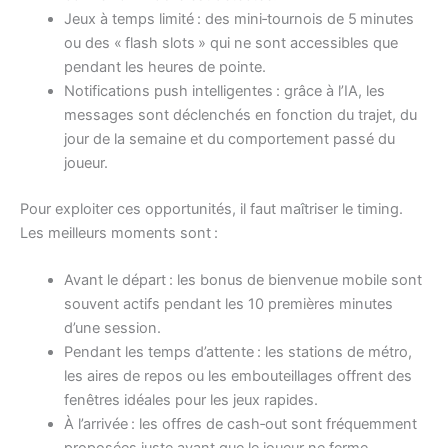
Jeux à temps limité : des mini‑tournois de 5 minutes
ou des « flash slots » qui ne sont accessibles que
pendant les heures de pointe.
Notifications push intelligentes : grâce à l’IA, les
messages sont déclenchés en fonction du trajet, du
jour de la semaine et du comportement passé du
joueur.
Pour exploiter ces opportunités, il faut maîtriser le timing.
Les meilleurs moments sont :
Avant le départ : les bonus de bienvenue mobile sont
souvent actifs pendant les 10 premières minutes
d’une session.
Pendant les temps d’attente : les stations de métro,
les aires de repos ou les embouteillages offrent des
fenêtres idéales pour les jeux rapides.
À l’arrivée : les offres de cash‑out sont fréquemment