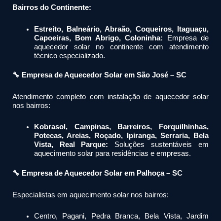
Bairros do Continente:
Estreito, Balneário, Abraão, Coqueiros, Itaguaçu,
Capoeiras, Bom Abrigo, Coloninha:
Empresa de
aquecedor solar no continente com atendimento
técnico especializado.
🔧 Empresa de Aquecedor Solar em São José – SC
Atendimento completo com instalação de aquecedor solar
nos bairros:
Kobrasol, Campinas, Barreiros, Forquilhinhas,
Potecas, Areias, Roçado, Ipiranga, Serraria, Bela
Vista, Real Parque:
Soluções sustentáveis em
aquecimento solar para residências e empresas.
🔧 Empresa de Aquecedor Solar em Palhoça – SC
Especialistas em aquecimento solar nos bairros:
Centro, Pagani, Pedra Branca, Bela Vista, Jardim