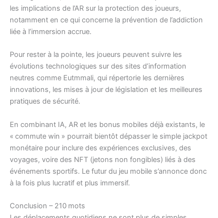
les implications de l’AR sur la protection des joueurs,
notamment en ce qui concerne la prévention de l’addiction
liée à l’immersion accrue.
Pour rester à la pointe, les joueurs peuvent suivre les
évolutions technologiques sur des sites d’information
neutres comme Eutmmali, qui répertorie les dernières
innovations, les mises à jour de législation et les meilleures
pratiques de sécurité.
En combinant IA, AR et les bonus mobiles déjà existants, le
« commute win » pourrait bientôt dépasser le simple jackpot
monétaire pour inclure des expériences exclusives, des
voyages, voire des NFT (jetons non fongibles) liés à des
événements sportifs. Le futur du jeu mobile s’annonce donc
à la fois plus lucratif et plus immersif.
Conclusion – 210 mots
Les déplacements quotidiens ne sont plus de simples