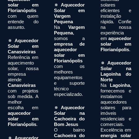
solar em
🔅 Aquecedor
solares
Florianópolis
Solar em
eficientes e
com quem
Vargem
instalação
entende do
Pequena
rápida. Confie
assunto.
Na
Vargem
na nossa
Pequena
,
experiência
somos a
em
aquecedor
🔅 Aquecedor
empresa de
solar em
Solar em
aquecedor
Florianópolis
.
Canasvieiras
solar em
Referência em
Florianópolis
aquecimento
🔅 Aquecedor
com os
solar, nossa
Solar na
melhores
empresa
Lagoinha do
equipamentos
atende
Norte
e suporte
Canasvieiras
Na
Lagoinha
,
técnico
com projetos
fornecemos e
especializado.
sob medida. A
instalamos
melhor
aquecedores
escolha em
🔅 Aquecedor
solares para
aquecedor
Solar na
imóveis
solar em
Cachoeira do
residenciais e
Florianópolis
.
Bom Jesus
comerciais.
O bairro
Excelência em
Cachoeira do
energia solar
🔅 Aquecedor