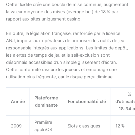
Cette fluidité crée une boucle de mise continue, augmentant
la valeur moyenne des mises (average bet) de 18 % par
rapport aux sites uniquement casino.
En outre, la législation française, renforcée par la licence
ANJ, impose aux opérateurs de proposer des outils de jeu
responsable intégrés aux applications. Les limites de dépôt,
les alertes de temps de jeu et le self‑exclusion sont
désormais accessibles d’un simple glissement d’écran.
Cette conformité rassure les joueurs et encourage une
utilisation plus fréquente, car le risque perçu diminue.
%
Plateforme
Année
Fonctionnalité clé
d’utilisa
dominante
18‑34 
Première
2009
Slots classiques
12 %
appli iOS