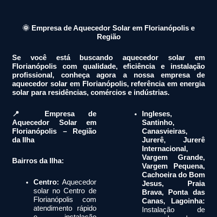
🌞 Empresa de Aquecedor Solar em Florianópolis e
Região
Se você está buscando aquecedor solar em
Florianópolis com qualidade, eficiência e instalação
profissional, conheça agora a nossa empresa de
aquecedor solar em Florianópolis, referência em energia
solar para residências, comércios e indústrias.
📍 Empresa de
Ingleses,
Aquecedor Solar em
Santinho,
Florianópolis – Região
Canasvieiras,
da Ilha
Jurerê, Jurerê
Internacional,
Vargem Grande,
Bairros da Ilha:
Vargem Pequena,
Cachoeira do Bom
Centro:
Aquecedor
Jesus, Praia
solar no Centro de
Brava, Ponta das
Florianópolis com
Canas, Lagoinha:
atendimento rápido
Instalação de
e instalação