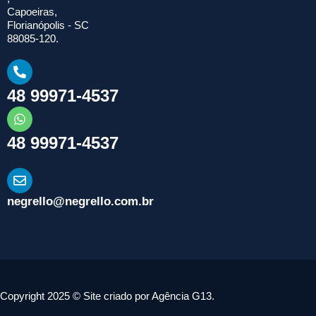
-
m
Capoeiras,
f
Florianópolis - SC
88085-120.
48 99971-4537
48 99971-4537
negrello@negrello.com.br
Copyright 2025 © Site criado por Agência G13.