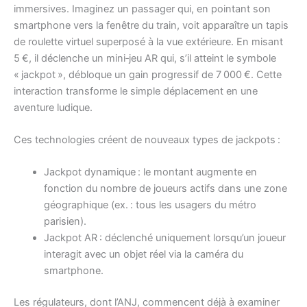
immersives. Imaginez un passager qui, en pointant son
smartphone vers la fenêtre du train, voit apparaître un tapis
de roulette virtuel superposé à la vue extérieure. En misant
5 €, il déclenche un mini‑jeu AR qui, s’il atteint le symbole
« jackpot », débloque un gain progressif de 7 000 €. Cette
interaction transforme le simple déplacement en une
aventure ludique.
Ces technologies créent de nouveaux types de jackpots :
Jackpot dynamique : le montant augmente en
fonction du nombre de joueurs actifs dans une zone
géographique (ex. : tous les usagers du métro
parisien).
Jackpot AR : déclenché uniquement lorsqu’un joueur
interagit avec un objet réel via la caméra du
smartphone.
Les régulateurs, dont l’ANJ, commencent déjà à examiner