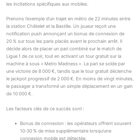
les incitations spécifiques aux mobiles.
Prenons l’exemple d’un trajet en métro de 22 minutes entre
la station Châtelet et la Bastille. Un joueur reçoit une
notification push annonçant un bonus de connexion de
20 % sur tous les paris placés avant le prochain arrêt. Il
décide alors de placer un pari combiné sur le match de
Ligue 1 de ce soir, tout en activant un tour gratuit sur la
machine à sous « Metro Madness ». Le pari se solde par
une victoire de 8 000 €, tandis que le tour gratuit déclenche
le jackpot progressif de 2 000 €. En moins de vingt minutes,
le passager a transformé un simple déplacement en un gain
de 10 000 €.
Les facteurs clés de ce succès sont :
Bonus de connexion : les opérateurs offrent souvent
10‑30 % de mise supplémentaire lorsqu’une
connexion mobile est détectée.