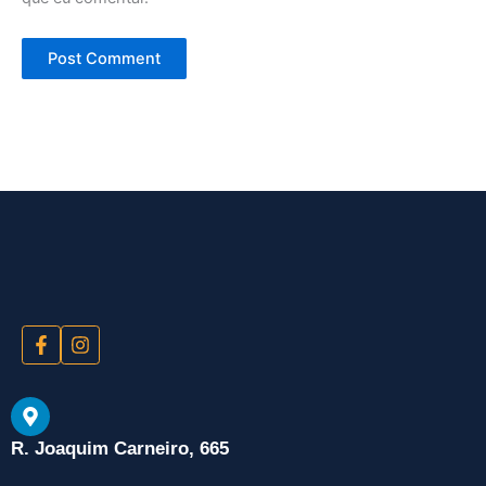
F
I
a
n
c
s
e
t
b
a
o
g
R. Joaquim Carneiro, 665
o
r
k
a
,