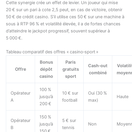
Cette synergie crée un effet de levier. Un joueur qui mise
20 € sur un pari à cote 2,5 peut, en cas de victoire, obtenir
50 € de crédit casino. S’il utilise ces 50 € sur une machine à
sous à RTP 96 % et volatilité élevée, il a de fortes chances
d’atteindre le jackpot progressif, souvent supérieur à
5 000 €.
Tableau comparatif des offres « casino‑sport »
Bonus
Paris
Cash‑out
Volatil
Offre
dépôt
gratuits
combiné
moyen
casino
sport
100 %
Opérateur
10 € sur
Oui (30 %
jusqu’à
Haute
A
football
max)
200 €
150 %
Opérateur
5 € sur
jusqu’à
Non
Moyen
B
tennis
150 €