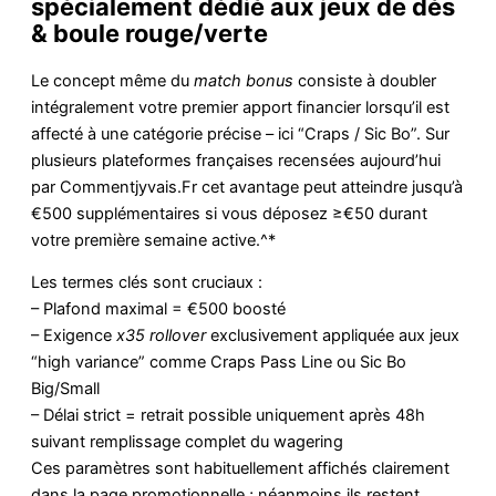
spécialement dédié aux jeux de dés
& boule rouge/verte
Le concept même du
match bonus
consiste à doubler
intégralement votre premier apport financier lorsqu’il est
affecté à une catégorie précise – ici “Craps / Sic Bo”. Sur
plusieurs plateformes françaises recensées aujourd’hui
par Commentjyvais.Fr cet avantage peut atteindre jusqu’à
€500 supplémentaires si vous déposez ≥€50 durant
votre première semaine active.^*
Les termes clés sont cruciaux :
– Plafond maximal = €500 boosté
– Exigence
x35 rollover
exclusivement appliquée aux jeux
“high variance” comme Craps Pass Line ou Sic Bo
Big/Small
– Délai strict = retrait possible uniquement après 48h
suivant remplissage complet du wagering
Ces paramètres sont habituellement affichés clairement
dans la page promotionnelle ; néanmoins ils restent