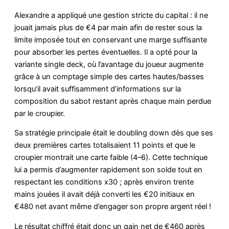
Alexandre a appliqué une gestion stricte du capital : il ne
jouait jamais plus de €4 par main afin de rester sous la
limite imposée tout en conservant une marge suffisante
pour absorber les pertes éventuelles. Il a opté pour la
variante single deck, où l’avantage du joueur augmente
grâce à un comptage simple des cartes hautes/basses
lorsqu’il avait suffisamment d’informations sur la
composition du sabot restant après chaque main perdue
par le croupier.
Sa stratégie principale était le doubling down dès que ses
deux premières cartes totalisaient 11 points et que le
croupier montrait une carte faible (4–6). Cette technique
lui a permis d’augmenter rapidement son solde tout en
respectant les conditions x30 ; après environ trente
mains jouées il avait déjà converti les €20 initiaux en
€480 net avant même d’engager son propre argent réel !
Le résultat chiffré était donc un gain net de €460 après