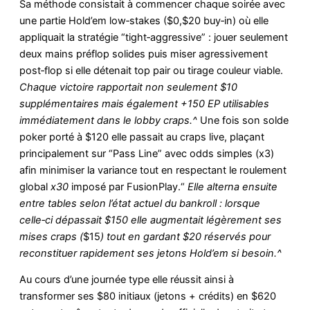
Sa méthode consistait à commencer chaque soirée avec
une partie Hold’em low‑stakes ($0,$20 buy‑in) où elle
appliquait la stratégie “tight‑aggressive” : jouer seulement
deux mains préflop solides puis miser agressivement
post‑flop si elle détenait top pair ou tirage couleur viable.
Chaque victoire rapportait non seulement $10
supplémentaires mais également +150 EP utilisables
immédiatement dans le lobby craps.^
Une fois son solde
poker porté à $120 elle passait au craps live, plaçant
principalement sur “Pass Line” avec odds simples (x3)
afin minimiser la variance tout en respectant le roulement
global
x30
imposé par FusionPlay.“
Elle alterna ensuite
entre tables selon l’état actuel du bankroll : lorsque
celle‑ci dépassait $150 elle augmentait légèrement ses
mises craps (
$15
) tout en gardant $20 réservés pour
reconstituer rapidement ses jetons Hold’em si besoin.^
Au cours d’une journée type elle réussit ainsi à
transformer ses $80 initiaux (jetons + crédits) en $620