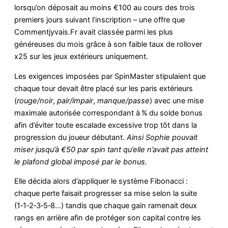
lorsqu’on déposait au moins €100 au cours des trois
premiers jours suivant l’inscription – une offre que
Commentjyvais.Fr avait classée parmi les plus
généreuses du mois grâce à son faible taux de rollover
x25 sur les jeux extérieurs uniquement.
Les exigences imposées par SpinMaster stipulaient que
chaque tour devait être placé sur les paris extérieurs
(
rouge/noir
,
pair/impair
,
manque/passe
) avec une mise
maximale autorisée correspondant à % du solde bonus
afin d’éviter toute escalade excessive trop tôt dans la
progression du joueur débutant.
Ainsi Sophie pouvait
miser jusqu’à €50 par spin tant qu’elle n’avait pas atteint
le plafond global imposé par le bonus.
Elle décida alors d’appliquer le système Fibonacci :
chaque perte faisait progresser sa mise selon la suite
(1‑1‑2‑3‑5‑8…) tandis que chaque gain ramenait deux
rangs en arrière afin de protéger son capital contre les