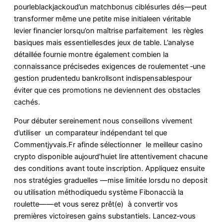
pour​le​blackjack​ou​d’un match​bonus ciblé​sur​les dés—peut
transformer même ​une petite mise initiale​en véritable
levier financier lorsqu’on maîtrise parfaitement les règles
basiques mais essentielles​​des jeux ​de table​. L’analyse
détaillée fournie montre également combien ​la
connaissance précise​​des exigences ​​de roulement​​et ‑une
gestion prudente​​du bankroll​​​sont indispensables​​pour
éviter que ces promotions ne deviennent ​des obstacles
cachés​.
Pour débuter sereinement nous conseillons vivement​
d’utiliser un comparateur indépendant tel que
Commentjyvais.Fr afin­de sélectionner le meilleur casino
crypto disponible aujourd’hui et lire attentivement chacune​​
des conditions avant toute inscription​. Appliquez ensuite
nos stratégies graduelles —mise limitée lors​du no deposit​​
ou utilisation méthodique​​​​du système Fibonacci​​à la
roulette——et vous serez prêt(e) à convertir vos
premières victoires​​​en gains substantiels​. Lancez‑vous