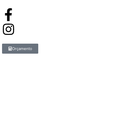
Ir
para
F
o
conteúdo
a
I
c
n
e
Orçamento
s
b
t
o
a
o
g
k
r