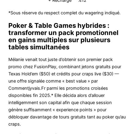
+ Recharge
%12
*Sous réserve du respect complet du wagering indiqué.
Poker & Table Games hybrides :
transformer un pack promotionnel
en gains multiples sur plusieurs
tables simultanées
Mélanie venait tout juste d’obtenir son premier pack
promo chez FusionPlay, combinant jetons gratuits pour
Texas Hold’em ($50) et crédits pour craps live ($30) —
une offre signalée comme « best value » par
Commentjyvais.Fr parmi les promotions croisées
disponibles fin 2025.* Elle décida alors d’allouer
intelligemment son capital afin que chaque session
génère suffisamment « experience points » pour
débloquer davantage de tours gratuits tant au poker qu’au
craps.​