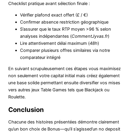
Checklist pratique avant sélection finale :
Vérifier plafond exact offert (£ / €)
Confirmer absence restriction géographique
S’assurer que le taux RTP moyen >96 % selon
analyses indépendantes (
CommentJyvas.fr
)
Lire attentivement délai maximum (
48h
)
Comparer plusieurs offres similaires via notre
comparateur intégré
En suivant scrupuleusement ces étapes vous maximisez
non seulement votre capital initial mais créez également
une base solide permettant ensuite diversifier vos mises
vers autres jeux Table Games tels que Blackjack ou
Roulette.
Conclusion
Chacune des histoires présentées démontre clairement
qu’un bon choix ​de​ Bonus​—qu’il s’agisse​d’un no deposit​