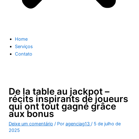
Home
Serviços
Contato
De la table au jackpot –
récits inspirants de joueurs
qui ont tout gagné grâce
aux bonus
Deixe um comentário
/ Por
agenciag13
/
5 de julho de
2025