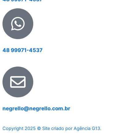
48 99971-4537
negrello@negrello.com.br
Copyright 2025 © Site criado por Agência G13.