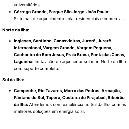
universitários.
Córrego Grande, Parque São Jorge, João Paulo:
Sistemas de aquecimento solar residenciais e comerciais.
Norte da Ilha:
Ingleses, Santinho, Canasvieiras, Jurerê, Jurerê
Internacional, Vargem Grande, Vargem Pequena,
Cachoeira do Bom Jesus, Praia Brava, Ponta das Canas,
Lagoinha:
Instalação de aquecedor solar no Norte da Ilha
com suporte completo.
Sul da Ilha:
Campeche, Rio Tavares, Morro das Pedras, Armação,
Pântano do Sul, Tapera, Costeira do Pirajubaé, Ribeirão
da Ilha:
Atendemos com excelência no Sul da Ilha com as
melhores soluções em energia solar.