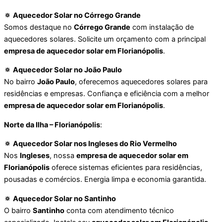
🔅 Aquecedor Solar no Córrego Grande
Somos destaque no
Córrego Grande
com instalação de
aquecedores solares. Solicite um orçamento com a principal
empresa de aquecedor solar em Florianópolis
.
🔅 Aquecedor Solar no João Paulo
No bairro
João Paulo
, oferecemos aquecedores solares para
residências e empresas. Confiança e eficiência com a melhor
empresa de aquecedor solar em Florianópolis
.
Norte da Ilha – Florianópolis
:
🔅 Aquecedor Solar nos Ingleses do Rio Vermelho
Nos
Ingleses
, nossa
empresa de aquecedor solar em
Florianópolis
oferece sistemas eficientes para residências,
pousadas e comércios. Energia limpa e economia garantida.
🔅 Aquecedor Solar no Santinho
O bairro
Santinho
conta com atendimento técnico