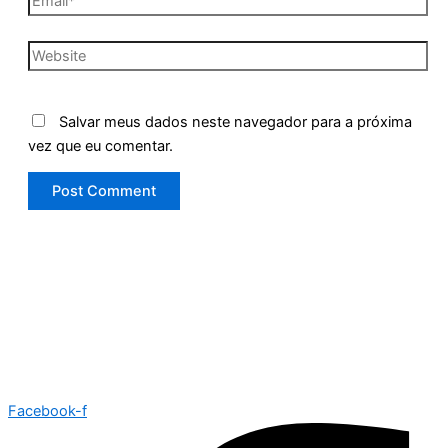
Website
Salvar meus dados neste navegador para a próxima
vez que eu comentar.
Facebook-f