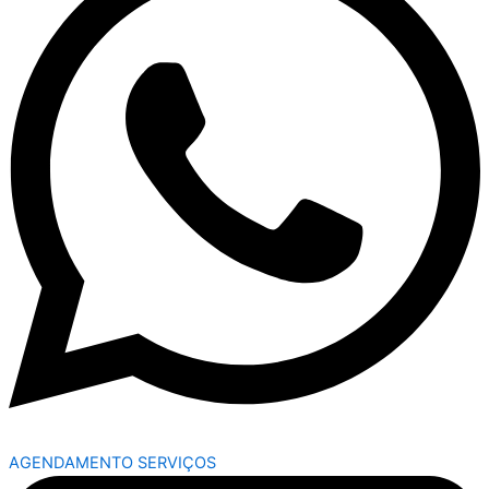
AGENDAMENTO SERVIÇOS