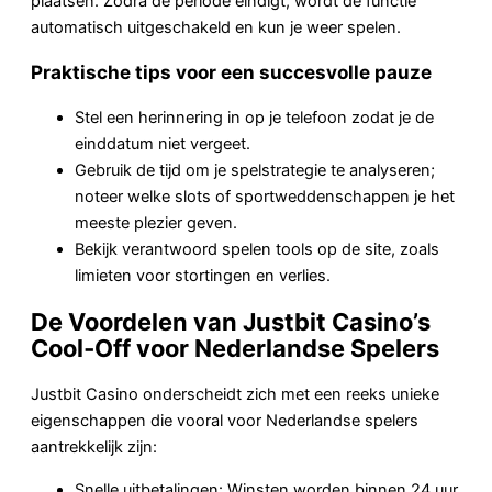
plaatsen. Zodra de periode eindigt, wordt de functie
automatisch uitgeschakeld en kun je weer spelen.
Praktische tips voor een succesvolle pauze
Stel een herinnering in op je telefoon zodat je de
einddatum niet vergeet.
Gebruik de tijd om je spelstrategie te analyseren;
noteer welke slots of sportweddenschappen je het
meeste plezier geven.
Bekijk verantwoord spelen tools op de site, zoals
limieten voor stortingen en verlies.
De Voordelen van Justbit Casino’s
Cool‑Off voor Nederlandse Spelers
Justbit Casino onderscheidt zich met een reeks unieke
eigenschappen die vooral voor Nederlandse spelers
aantrekkelijk zijn:
Snelle uitbetalingen: Winsten worden binnen 24 uur