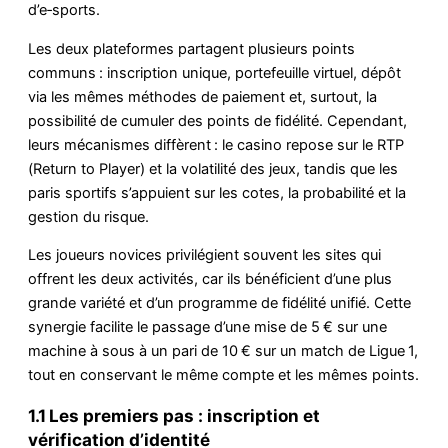
d’e‑sports.
Les deux plateformes partagent plusieurs points
communs : inscription unique, portefeuille virtuel, dépôt
via les mêmes méthodes de paiement et, surtout, la
possibilité de cumuler des points de fidélité. Cependant,
leurs mécanismes diffèrent : le casino repose sur le RTP
(Return to Player) et la volatilité des jeux, tandis que les
paris sportifs s’appuient sur les cotes, la probabilité et la
gestion du risque.
Les joueurs novices privilégient souvent les sites qui
offrent les deux activités, car ils bénéficient d’une plus
grande variété et d’un programme de fidélité unifié. Cette
synergie facilite le passage d’une mise de 5 € sur une
machine à sous à un pari de 10 € sur un match de Ligue 1,
tout en conservant le même compte et les mêmes points.
1.1 Les premiers pas : inscription et
vérification d’identité