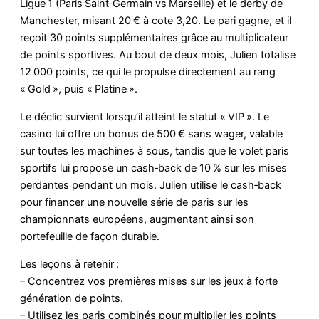
Ligue 1 (Paris Saint‑Germain vs Marseille) et le derby de
Manchester, misant 20 € à cote 3,20. Le pari gagne, et il
reçoit 30 points supplémentaires grâce au multiplicateur
de points sportives. Au bout de deux mois, Julien totalise
12 000 points, ce qui le propulse directement au rang
« Gold », puis « Platine ».
Le déclic survient lorsqu’il atteint le statut « VIP ». Le
casino lui offre un bonus de 500 € sans wager, valable
sur toutes les machines à sous, tandis que le volet paris
sportifs lui propose un cash‑back de 10 % sur les mises
perdantes pendant un mois. Julien utilise le cash‑back
pour financer une nouvelle série de paris sur les
championnats européens, augmentant ainsi son
portefeuille de façon durable.
Les leçons à retenir :
– Concentrez vos premières mises sur les jeux à forte
génération de points.
– Utilisez les paris combinés pour multiplier les points