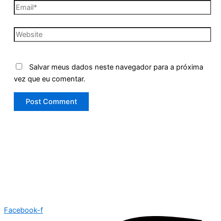
Email*
Website
Salvar meus dados neste navegador para a próxima
vez que eu comentar.
Facebook-f