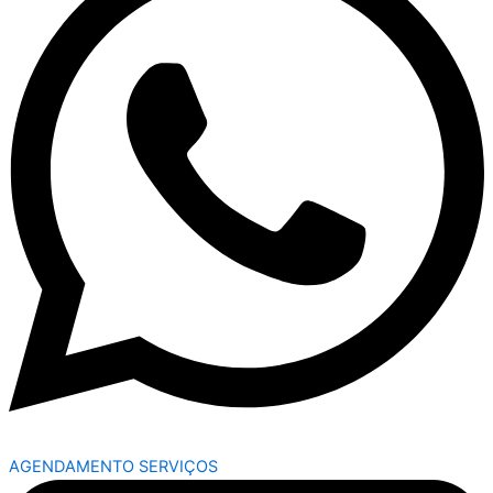
AGENDAMENTO SERVIÇOS