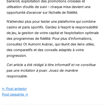
bankroll, exploitation des promotions croisées et
utilisation d’outils de suivi – chaque mise devient une
opportunité d’avancer sur l’échelle de fidélité.
N’attendez plus pour tester une plateforme qui combine
casino et paris sportifs. Gardez à l’esprit la responsabilité
de jeu, la gestion de votre capital et l’exploitation optimale
des programmes de fidélité. Pour plus d’informations,
consultez Ot Aumont Aubrac, qui réunit des liens utiles,
des comparatifs et des conseils adaptés à votre
progression.
Cet article a été rédigé à titre informatif et ne constitue
pas une incitation à jouer. Jouez de manière
responsable.
←
Post anterior
Post seguinte
→