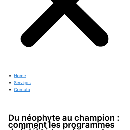
Home
Serviços
Contato
Du néophyte au champion :
comment les programmes