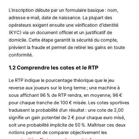
L’inscription débute par un formulaire basique : nom,
adresse e‑mail, date de naissance. La plupart des
opérateurs exigent ensuite une vérification d’identité
(KYC) via un document officiel et un justificatif de
domicile. Cette étape garantit la sécurité du compte,
prévient la fraude et permet de retirer les gains en toute
conformité.
1.2 Comprendre les cotes et le RTP
Le RTP indique le pourcentage théorique que le jeu
reverse aux joueurs sur le long terme ; une machine à
sous affichant 96 % de RTP rendra, en moyenne, 96 €
pour chaque tranche de 100 € misée. Les cotes sportives
traduisent la probabilité d’un résultat : une cote de 2,00
signifie un gain potentiel de 2 € pour chaque euro misé,
soit une probabilité implicite de 50 %. Maîtriser ces deux
notions permet de comparer objectivement les