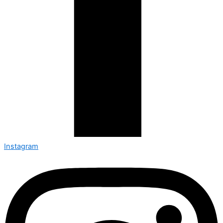
Instagram