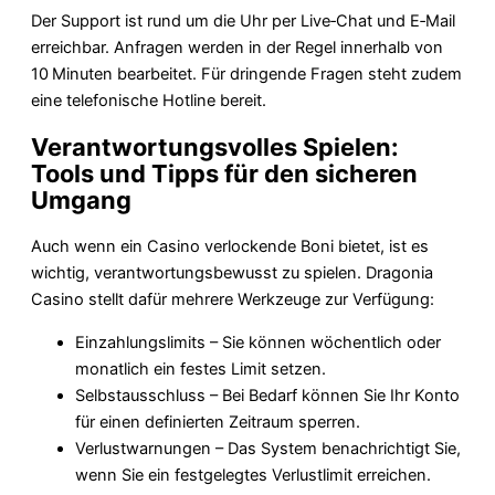
Der Support ist rund um die Uhr per Live‑Chat und E‑Mail
erreichbar. Anfragen werden in der Regel innerhalb von
10 Minuten bearbeitet. Für dringende Fragen steht zudem
eine telefonische Hotline bereit.
Verantwortungsvolles Spielen:
Tools und Tipps für den sicheren
Umgang
Auch wenn ein Casino verlockende Boni bietet, ist es
wichtig, verantwortungsbewusst zu spielen. Dragonia
Casino stellt dafür mehrere Werkzeuge zur Verfügung:
Einzahlungslimits – Sie können wöchentlich oder
monatlich ein festes Limit setzen.
Selbstausschluss – Bei Bedarf können Sie Ihr Konto
für einen definierten Zeitraum sperren.
Verlustwarnungen – Das System benachrichtigt Sie,
wenn Sie ein festgelegtes Verlustlimit erreichen.