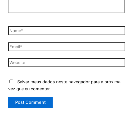
Name*
Email*
Website
Salvar meus dados neste navegador para a próxima
vez que eu comentar.