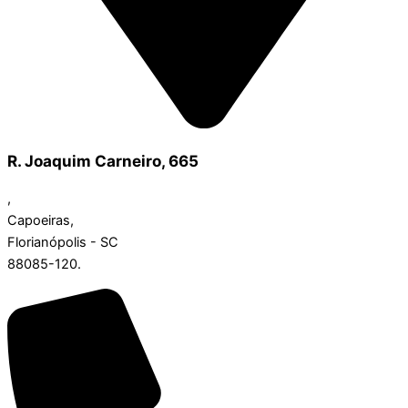
R. Joaquim Carneiro, 665
,
Capoeiras,
Florianópolis - SC
88085-120.