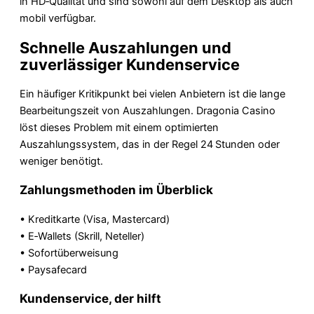
in HD‑Qualität und sind sowohl auf dem Desktop als auch
mobil verfügbar.
Schnelle Auszahlungen und
zuverlässiger Kundenservice
Ein häufiger Kritikpunkt bei vielen Anbietern ist die lange
Bearbeitungszeit von Auszahlungen. Dragonia Casino
löst dieses Problem mit einem optimierten
Auszahlungssystem, das in der Regel 24 Stunden oder
weniger benötigt.
Zahlungsmethoden im Überblick
• Kreditkarte (Visa, Mastercard)
• E‑Wallets (Skrill, Neteller)
• Sofortüberweisung
• Paysafecard
Kundenservice, der hilft