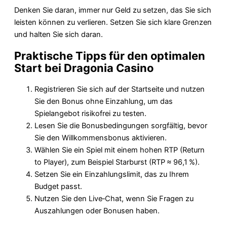
Denken Sie daran, immer nur Geld zu setzen, das Sie sich
leisten können zu verlieren. Setzen Sie sich klare Grenzen
und halten Sie sich daran.
Praktische Tipps für den optimalen
Start bei Dragonia Casino
Registrieren Sie sich auf der Startseite und nutzen
Sie den Bonus ohne Einzahlung, um das
Spielangebot risikofrei zu testen.
Lesen Sie die Bonusbedingungen sorgfältig, bevor
Sie den Willkommensbonus aktivieren.
Wählen Sie ein Spiel mit einem hohen RTP (Return
to Player), zum Beispiel Starburst (RTP ≈ 96,1 %).
Setzen Sie ein Einzahlungslimit, das zu Ihrem
Budget passt.
Nutzen Sie den Live‑Chat, wenn Sie Fragen zu
Auszahlungen oder Bonusen haben.