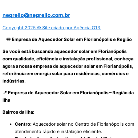
negrello@negrello.com.br
Copyright 2025 © Site criado por Agência G13.
🌞 Empresa de Aquecedor Solar em Florianópolis e Região
Se você está buscando aquecedor solar em Florianópolis
com qualidade, eficiência e instalação profissional, conheça
agora a nossa empresa de aquecedor solar em Florianópolis,
referência em energia solar para residências, comércios e
indústrias.
📍 Empresa de Aquecedor Solar em Florianópolis – Região da
Ilha
Bairros da Ilha:
Centro:
Aquecedor solar no Centro de Florianópolis com
atendimento rápido e instalação eficiente.