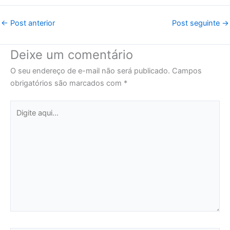
←
Post anterior
Post seguinte
→
Deixe um comentário
O seu endereço de e-mail não será publicado.
Campos
obrigatórios são marcados com
*
Digite
aqui...