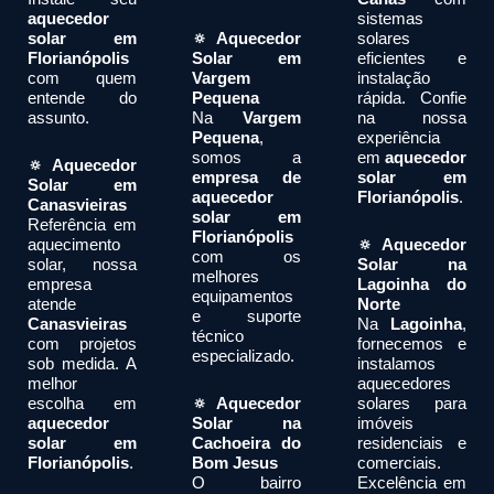
aquecedor
sistemas
solar em
🔅 Aquecedor
solares
Florianópolis
Solar em
eficientes e
com quem
Vargem
instalação
entende do
Pequena
rápida. Confie
assunto.
Na
Vargem
na nossa
Pequena
,
experiência
somos a
em
aquecedor
🔅 Aquecedor
empresa de
solar em
Solar em
aquecedor
Florianópolis
.
Canasvieiras
solar em
Referência em
Florianópolis
aquecimento
🔅 Aquecedor
com os
solar, nossa
Solar na
melhores
empresa
Lagoinha do
equipamentos
atende
Norte
e suporte
Canasvieiras
Na
Lagoinha
,
técnico
com projetos
fornecemos e
especializado.
sob medida. A
instalamos
melhor
aquecedores
escolha em
🔅 Aquecedor
solares para
aquecedor
Solar na
imóveis
solar em
Cachoeira do
residenciais e
Florianópolis
.
Bom Jesus
comerciais.
O bairro
Excelência em