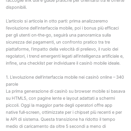
raccoglie link utili e guide pratiche per orientarsi tra le offerte
disponibili.
L’articolo si articola in otto parti: prima analizzeremo
l’evoluzione dell’interfaccia mobile, poi i bonus più efficaci
per gli utenti on‑the‑go, seguirà una panoramica sulla
sicurezza dei pagamenti, un confronto pratico tra tre
piattaforme, l’impatto della velocità di prelievo, il ruolo dei
regolatori, i trend emergenti legati all’intelligenza artificiale e,
infine, una checklist per individuare il casinò mobile ideale.
1. L’evoluzione dell’interfaccia mobile nei casinò online – 340
parole
La prima generazione di casinò su browser mobile si basava
su HTML5, con pagine lente e layout adattati a schermi
piccoli. Oggi la maggior parte degli operatori offre app
native full‑screen, ottimizzate per i chipset più recenti e per
le API di sistema. Questa transizione ha ridotto il tempo
medio di caricamento da oltre 5 secondi a meno di