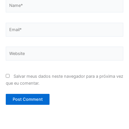
Name*
Email*
Website
Salvar meus dados neste navegador para a próxima vez
que eu comentar.