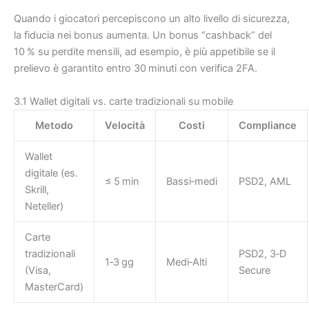
Quando i giocatori percepiscono un alto livello di sicurezza,
la fiducia nei bonus aumenta. Un bonus “cashback” del
10 % su perdite mensili, ad esempio, è più appetibile se il
prelievo è garantito entro 30 minuti con verifica 2FA.
3.1 Wallet digitali vs. carte tradizionali su mobile
Metodo
Velocità
Costi
Compliance
Wallet
digitale (es.
≤ 5 min
Bassi‑medi
PSD2, AML
Skrill,
Neteller)
Carte
tradizionali
PSD2, 3‑D
1‑3 gg
Medi‑Alti
(Visa,
Secure
MasterCard)