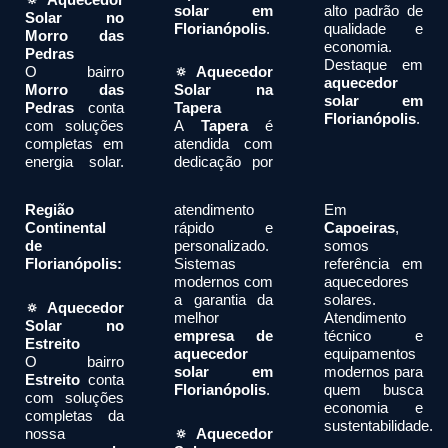
🔅 Aquecedor
solar em
alto padrão de
Solar no
Florianópolis
.
qualidade e
Morro das
economia.
Pedras
Destaque em
O bairro
🔅 Aquecedor
aquecedor
Morro das
Solar na
solar em
Pedras
conta
Tapera
Florianópolis
.
com soluções
A
Tapera
é
completas em
atendida com
energia solar.
dedicação por
Região
atendimento
Em
Continental
rápido e
Capoeiras
,
de
personalizado.
somos
Florianópolis:
Sistemas
referência em
modernos com
aquecedores
a garantia da
solares.
🔅 Aquecedor
melhor
Atendimento
Solar no
empresa de
técnico e
Estreito
aquecedor
equipamentos
O bairro
solar em
modernos para
Estreito
conta
Florianópolis
.
quem busca
com soluções
economia e
completas da
sustentabilidade.
nossa
🔅 Aquecedor