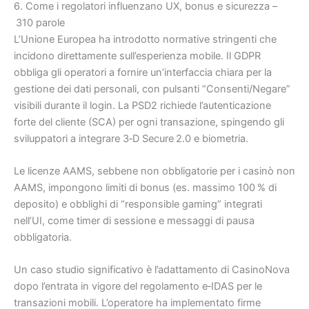
6. Come i regolatori influenzano UX, bonus e sicurezza –
310 parole
L’Unione Europea ha introdotto normative stringenti che
incidono direttamente sull’esperienza mobile. Il GDPR
obbliga gli operatori a fornire un’interfaccia chiara per la
gestione dei dati personali, con pulsanti “Consenti/Negare”
visibili durante il login. La PSD2 richiede l’autenticazione
forte del cliente (SCA) per ogni transazione, spingendo gli
sviluppatori a integrare 3‑D Secure 2.0 e biometria.
Le licenze AAMS, sebbene non obbligatorie per i casinò non
AAMS, impongono limiti di bonus (es. massimo 100 % di
deposito) e obblighi di “responsible gaming” integrati
nell’UI, come timer di sessione e messaggi di pausa
obbligatoria.
Un caso studio significativo è l’adattamento di CasinoNova
dopo l’entrata in vigore del regolamento e‑IDAS per le
transazioni mobili. L’operatore ha implementato firme