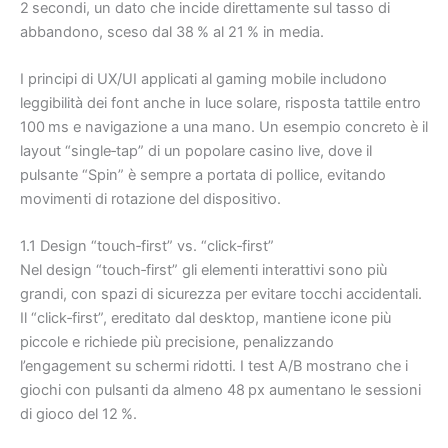
2 secondi, un dato che incide direttamente sul tasso di
abbandono, sceso dal 38 % al 21 % in media.
I principi di UX/UI applicati al gaming mobile includono
leggibilità dei font anche in luce solare, risposta tattile entro
100 ms e navigazione a una mano. Un esempio concreto è il
layout “single‑tap” di un popolare casino live, dove il
pulsante “Spin” è sempre a portata di pollice, evitando
movimenti di rotazione del dispositivo.
1.1 Design “touch‑first” vs. “click‑first”
Nel design “touch‑first” gli elementi interattivi sono più
grandi, con spazi di sicurezza per evitare tocchi accidentali.
Il “click‑first”, ereditato dal desktop, mantiene icone più
piccole e richiede più precisione, penalizzando
l’engagement su schermi ridotti. I test A/B mostrano che i
giochi con pulsanti da almeno 48 px aumentano le sessioni
di gioco del 12 %.