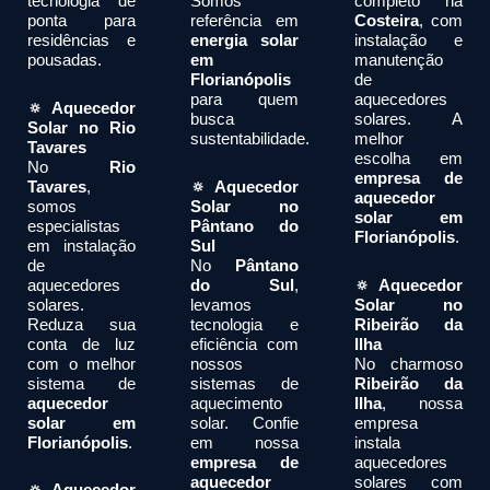
tecnologia de
Somos
completo na
ponta para
referência em
Costeira
, com
residências e
energia solar
instalação e
pousadas.
em
manutenção
Florianópolis
de
para quem
aquecedores
🔅 Aquecedor
busca
solares. A
Solar no Rio
sustentabilidade.
melhor
Tavares
escolha em
No
Rio
empresa de
Tavares
,
🔅 Aquecedor
aquecedor
somos
Solar no
solar em
especialistas
Pântano do
Florianópolis
.
em instalação
Sul
de
No
Pântano
aquecedores
do Sul
,
🔅 Aquecedor
solares.
levamos
Solar no
Reduza sua
tecnologia e
Ribeirão da
conta de luz
eficiência com
Ilha
com o melhor
nossos
No charmoso
sistema de
sistemas de
Ribeirão da
aquecedor
aquecimento
Ilha
, nossa
solar em
solar. Confie
empresa
Florianópolis
.
em nossa
instala
empresa de
aquecedores
aquecedor
solares com