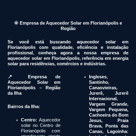
🌞 Empresa de Aquecedor Solar em Florianópolis e
Região
Se você está buscando aquecedor solar em
Florianópolis com qualidade, eficiência e instalação
profissional, conheça agora a nossa empresa de
aquecedor solar em Florianópolis, referência em energia
solar para residências, comércios e indústrias.
📍 Empresa de
Ingleses,
Aquecedor Solar em
Santinho,
Florianópolis – Região
Canasvieiras,
da Ilha
Jurerê, Jurerê
Internacional,
Vargem Grande,
Bairros da Ilha:
Vargem Pequena,
Cachoeira do Bom
Centro:
Aquecedor
Jesus, Praia
solar no Centro de
Brava, Ponta das
Florianópolis com
Canas, Lagoinha: