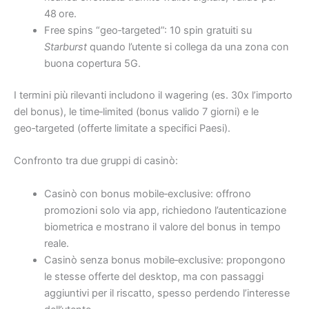
48 ore.
Free spins “geo‑targeted”: 10 spin gratuiti su
Starburst
quando l’utente si collega da una zona con
buona copertura 5G.
I termini più rilevanti includono il wagering (es. 30x l’importo
del bonus), le time‑limited (bonus valido 7 giorni) e le
geo‑targeted (offerte limitate a specifici Paesi).
Confronto tra due gruppi di casinò:
Casinò con bonus mobile‑exclusive: offrono
promozioni solo via app, richiedono l’autenticazione
biometrica e mostrano il valore del bonus in tempo
reale.
Casinò senza bonus mobile‑exclusive: propongono
le stesse offerte del desktop, ma con passaggi
aggiuntivi per il riscatto, spesso perdendo l’interesse