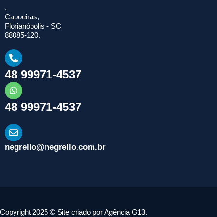
k
a
,
-
m
Capoeiras,
f
Florianópolis - SC
88085-120.
48 99971-4537
48 99971-4537
negrello@negrello.com.br
Copyright 2025 © Site criado por Agência G13.