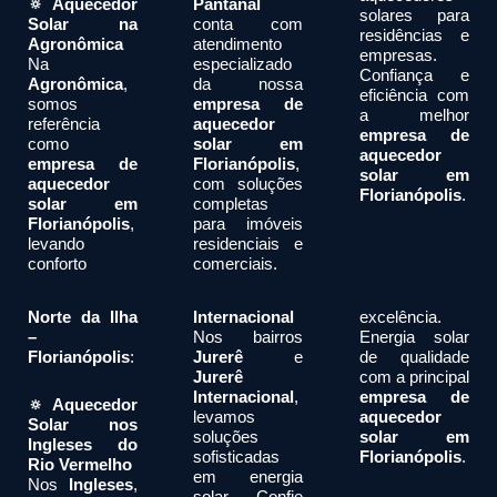
🔅 Aquecedor
Pantanal
solares para
Solar na
conta com
residências e
Agronômica
atendimento
empresas.
Na
especializado
Confiança e
Agronômica
,
da nossa
eficiência com
somos
empresa de
a melhor
referência
aquecedor
empresa de
como
solar em
aquecedor
empresa de
Florianópolis
,
solar em
aquecedor
com soluções
Florianópolis
.
solar em
completas
Florianópolis
,
para imóveis
levando
residenciais e
conforto
comerciais.
Norte da Ilha
Internacional
excelência.
–
Nos bairros
Energia solar
Florianópolis
:
Jurerê
e
de qualidade
Jurerê
com a principal
Internacional
,
empresa de
🔅 Aquecedor
levamos
aquecedor
Solar nos
soluções
solar em
Ingleses do
sofisticadas
Florianópolis
.
Rio Vermelho
em energia
Nos
Ingleses
,
solar. Confie