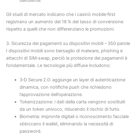
dell’utente.
Gli studi di mercato indicano che i casinò mobile‑first
registrano un aumento del 18 % del tasso di conversione
rispetto a quelli che non differenziano le promozioni.
3. Sicurezza dei pagamenti su dispositivi mobili – 350 parole
I dispositivi mobili sono bersaglio di malware, phishing e
attacchi di SIM‑swap, perciò la protezione dei pagamenti è
fondamentale. Le tecnologie più diffuse includono:
3‑D Secure 2.0: aggiunge un layer di autenticazione
dinamica, con notifiche push che richiedono
l’approvazione dell’operazione.
Tokenizzazione: i dati della carta vengono sostituiti
da un token univoco, riducendo il rischio di furto.
Biometria: impronte digitali o riconoscimento facciale
sbloccano il wallet, eliminando la necessità di
password.