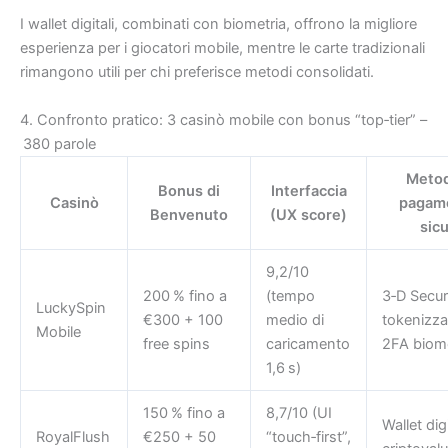
I wallet digitali, combinati con biometria, offrono la migliore
esperienza per i giocatori mobile, mentre le carte tradizionali
rimangono utili per chi preferisce metodi consolidati.
4. Confronto pratico: 3 casinò mobile con bonus “top‑tier” –
380 parole
Metod
Bonus di
Interfaccia
Casinò
pagam
Benvenuto
(UX score)
sicu
9,2/10
200 % fino a
(tempo
3‑D Secur
LuckySpin
€300 + 100
medio di
tokenizza
Mobile
free spins
caricamento
2FA biome
1,6 s)
150 % fino a
8,7/10 (UI
Wallet digi
RoyalFlush
€250 + 50
“touch‑first”,