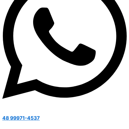
48 99971-4537