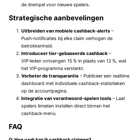
de drempel voor nieuwe spelers.
Strategische aanbevelingen
Uitbreiden van mobiele cashback‑alerts
–
Push‑notificaties bij elke claim verhogen de
betrokkenheid.
Introduceer tier‑gebaseerde cashback
–
VIP‑leden ontvangen 15 % in plaats van 12 %, wat
het VIP‑programma versterkt.
Verbeter de transparantie
– Publiceer een realtime
dashboard met individuele cashback‑statistieken
op de accountpagina.
Integratie van verantwoord‑spelen tools
– Laat
spelers limieten instellen direct binnen het
cashback‑menu.
FAQ
Q: Hoe vaak kan ik cashback claimen?