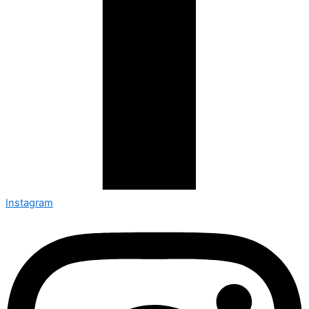
Instagram