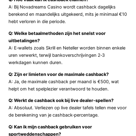
A: Bij Novadreams Casino wordt cashback dagelijks
berekend en maandelijks uitgekeerd, mits je minimaal €10
hebt verloren in die periode.
Q: Welke betaalmethoden zijn het snelst voor
uitbetalingen?
A: E‑wallets zoals Skrill en Neteller worden binnen enkele
uren verwerkt, terwijl bankoverschrijvingen 2‑3
werkdagen kunnen duren.
Q: Zijn er limieten voor de maximale cashback?
A: Ja, de maximale cashback per maand is €500, wat
helpt om het spelplezier verantwoord te houden.
Q: Werkt de cashback ook bij live dealer‑spellen?
A: Absoluut. Verliezen op live dealer tafels tellen mee voor
de berekening van je cashback‑percentage.
Q: Kan ik mijn cashback gebruiken voor
sportweddenschappen?