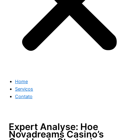
Home
Serviços
Contato
Expert Analyse: Hoe
Novadreams Casino’s