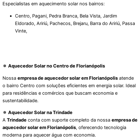
Especialistas em aquecimento solar nos bairros:
Centro, Pagani, Pedra Branca, Bela Vista, Jardim
Eldorado, Aririú, Pachecos, Brejaru, Barra do Aririú, Passa
Vinte,
Florianópolis – Ilha
🔅 Aquecedor Solar no Centro de Florianópolis
Nossa
empresa de aquecedor solar em Florianópolis
atende
o bairro Centro com soluções eficientes em energia solar. Ideal
para residências e comércios que buscam economia e
sustentabilidade.
🔅 Aquecedor Solar na Trindade
A
Trindade
conta com suporte completo da nossa
empresa de
aquecedor solar em Florianópolis
, oferecendo tecnologia
moderna para aquecer água com economia.