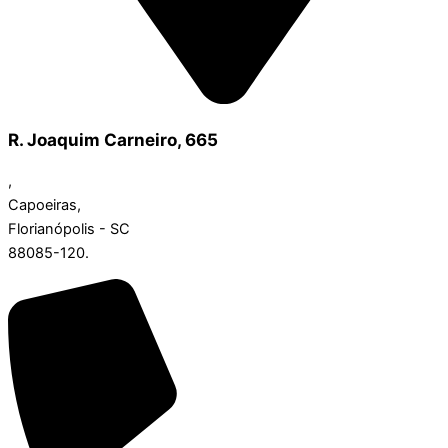
R. Joaquim Carneiro, 665
,
Capoeiras,
Florianópolis - SC
88085-120.