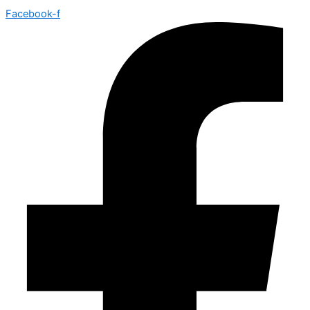
Ir
Facebook-f
para
o
conteúdo