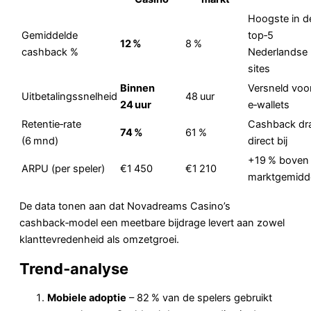
Hoogste in d
Gemiddelde
top‑5
12 %
8 %
cashback %
Nederlandse
sites
Binnen
Versneld voo
Uitbetalingssnelheid
48 uur
24 uur
e‑wallets
Retentie‑rate
Cashback dr
74 %
61 %
(6 mnd)
direct bij
+19 % boven
ARPU (per speler)
€1 450
€1 210
marktgemidd
De data tonen aan dat Novadreams Casino’s
cashback‑model een meetbare bijdrage levert aan zowel
klanttevredenheid als omzetgroei.
Trend‑analyse
Mobiele adoptie
– 82 % van de spelers gebruikt