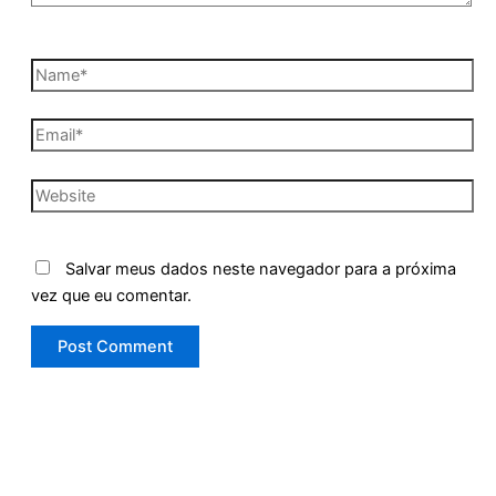
Name*
Email*
Website
Salvar meus dados neste navegador para a próxima
vez que eu comentar.