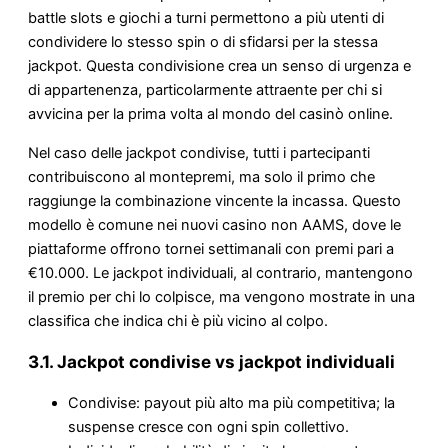
battle slots e giochi a turni permettono a più utenti di
condividere lo stesso spin o di sfidarsi per la stessa
jackpot. Questa condivisione crea un senso di urgenza e
di appartenenza, particolarmente attraente per chi si
avvicina per la prima volta al mondo del casinò online.
Nel caso delle jackpot condivise, tutti i partecipanti
contribuiscono al montepremi, ma solo il primo che
raggiunge la combinazione vincente la incassa. Questo
modello è comune nei nuovi casino non AAMS, dove le
piattaforme offrono tornei settimanali con premi pari a
€10.000. Le jackpot individuali, al contrario, mantengono
il premio per chi lo colpisce, ma vengono mostrate in una
classifica che indica chi è più vicino al colpo.
3.1. Jackpot condivise vs jackpot individuali
Condivise: payout più alto ma più competitiva; la
suspense cresce con ogni spin collettivo.