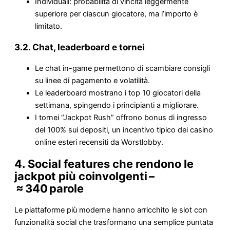
Individuali: probabilità di vincita leggermente
superiore per ciascun giocatore, ma l’importo è
limitato.
3.2. Chat, leaderboard e tornei
Le chat in-game permettono di scambiare consigli
su linee di pagamento e volatilità.
Le leaderboard mostrano i top 10 giocatori della
settimana, spingendo i principianti a migliorare.
I tornei “Jackpot Rush” offrono bonus di ingresso
del 100% sui depositi, un incentivo tipico dei casino
online esteri recensiti da Worstlobby.
4. Social features che rendono le
jackpot più coinvolgenti –
≈ 340 parole
Le piattaforme più moderne hanno arricchito le slot con
funzionalità social che trasformano una semplice puntata