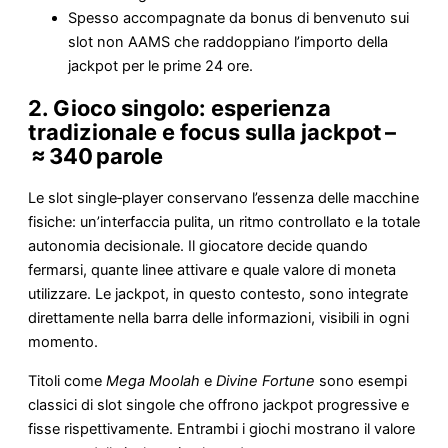
Spesso accompagnate da bonus di benvenuto sui
slot non AAMS che raddoppiano l’importo della
jackpot per le prime 24 ore.
2. Gioco singolo: esperienza
tradizionale e focus sulla jackpot –
≈ 340 parole
Le slot single‑player conservano l’essenza delle macchine
fisiche: un’interfaccia pulita, un ritmo controllato e la totale
autonomia decisionale. Il giocatore decide quando
fermarsi, quante linee attivare e quale valore di moneta
utilizzare. Le jackpot, in questo contesto, sono integrate
direttamente nella barra delle informazioni, visibili in ogni
momento.
Titoli come
Mega Moolah
e
Divine Fortune
sono esempi
classici di slot singole che offrono jackpot progressive e
fisse rispettivamente. Entrambi i giochi mostrano il valore