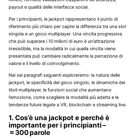
payout e qualità delle interfacce social.
Per i principianti, le jackpot rappresentano il punto di
riferimento più chiaro per capire la differenza tra una slot
singola e un gioco multiplayer. Una vincita progressiva
che può superare i 10 milioni di euro è un’attrazione
irresistibile, ma la modalità in cui quella vincita viene
presentata può cambiare radicalmente la percezione di
valore e il livello di coinvolgimento.
Nei sei paragrafi seguenti esploreremo: la natura delle
jackpot, le specificità del gioco singolo, le dinamiche dei
titoli multiplayer, le funzioni social che aumentano
l’emozione, come scegliere la modalità più adatta e le
tendenze future legate a VR, blockchain e streaming live.
1. Cos’è una jackpot e perché è
importante per i principianti –
≈ 300 parole