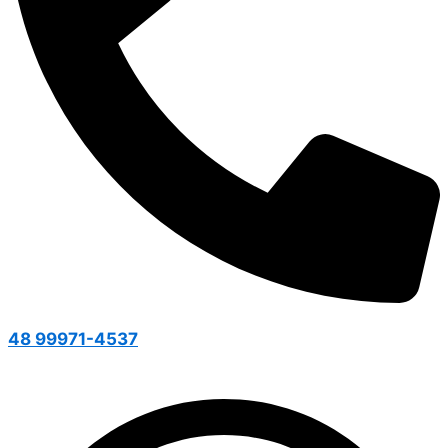
48 99971-4537