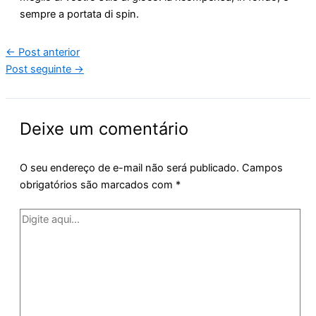
sempre a portata di spin.
←
Post anterior
Post seguinte
→
Deixe um comentário
O seu endereço de e-mail não será publicado.
Campos
obrigatórios são marcados com
*
Digite
aqui...