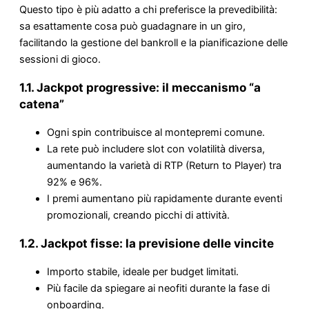
Questo tipo è più adatto a chi preferisce la prevedibilità:
sa esattamente cosa può guadagnare in un giro,
facilitando la gestione del bankroll e la pianificazione delle
sessioni di gioco.
1.1. Jackpot progressive: il meccanismo “a
catena”
Ogni spin contribuisce al montepremi comune.
La rete può includere slot con volatilità diversa,
aumentando la varietà di RTP (Return to Player) tra
92% e 96%.
I premi aumentano più rapidamente durante eventi
promozionali, creando picchi di attività.
1.2. Jackpot fisse: la previsione delle vincite
Importo stabile, ideale per budget limitati.
Più facile da spiegare ai neofiti durante la fase di
onboarding.