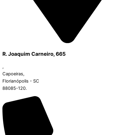
R. Joaquim Carneiro, 665
,
Capoeiras,
Florianópolis - SC
88085-120.