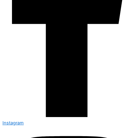
Instagram