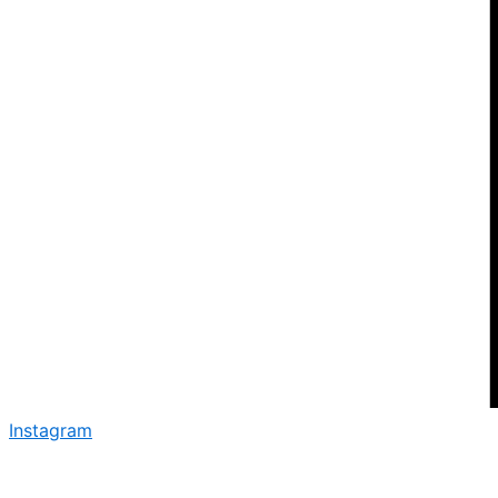
Instagram