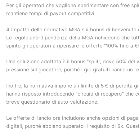
Per gli operatori che vogliono sperimentare con free spi
mantiene tempi di payout competitivi.
4. Impatto delle normative MGA sui bonus di benvenuto e s
Le regole anti‑dipendenza della MGA richiedono che tutti
spinto gli operatori a ripensare le offerte “100% fino a €
Una soluzione adottata è il bonus “split”, dove 50% del 
pressione sul giocatore, poiché i giri gratuiti hanno un
Inoltre, la normativa impone un limite di 5 € di perdita gio
hanno risposto introducendo “circuiti di recupero” che co
breve questionario di auto‑valutazione.
Le offerte di lancio ora includono anche opzioni di pagam
digitali, purché abbiano superato il requisito di 5x. Ques