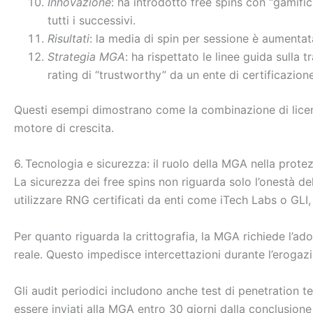
Innovazione
: ha introdotto free spins con “gamifi
tutti i successivi.
Risultati
: la media di spin per sessione è aumentat
Strategia MGA
: ha rispettato le linee guida sulla
rating di “trustworthy” da un ente di certificazion
Questi esempi dimostrano come la combinazione di lice
motore di crescita.
6. Tecnologia e sicurezza: il ruolo della MGA nella protezi
La sicurezza dei free spins non riguarda solo l’onestà de
utilizzare RNG certificati da enti come iTech Labs o GLI,
Per quanto riguarda la crittografia, la MGA richiede l’ado
reale. Questo impedisce intercettazioni durante l’erogazi
Gli audit periodici includono anche test di penetration te
essere inviati alla MGA entro 30 giorni dalla conclusione 