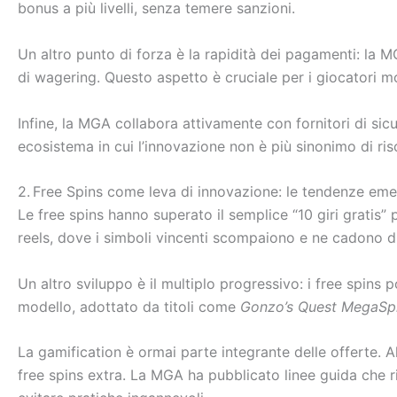
bonus a più livelli, senza temere sanzioni.
Un altro punto di forza è la rapidità dei pagamenti: la MG
di wagering. Questo aspetto è cruciale per i giocatori m
Infine, la MGA collabora attivamente con fornitori di sicu
ecosistema in cui l’innovazione non è più sinonimo di ris
2. Free Spins come leva di innovazione: le tendenze emerg
Le free spins hanno superato il semplice “10 giri gratis
reels, dove i simboli vincenti scompaiono e ne cadono di 
Un altro sviluppo è il multiplo progressivo: i free spins
modello, adottato da titoli come
Gonzo’s Quest MegaSp
La gamification è ormai parte integrante delle offerte. A
free spins extra. La MGA ha pubblicato linee guida che r