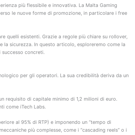
rienza più flessibile e innovativa. La Malta Gaming
erso le nuove forme di promozione, in particolare i free
 quelli esistenti. Grazie a regole più chiare su rollover,
re la sicurezza. In questo articolo, esploreremo come la
i successo concreti.
ogico per gli operatori. La sua credibilità deriva da un
n requisito di capitale minimo di 1,2 milioni di euro.
nti come iTech Labs.
superiore al 95% di RTP) e imponendo un “tempo di
e meccaniche più complesse, come i “cascading reels” o i