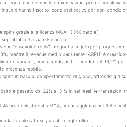
ili in lingua locale e che le comunicazioni promozionali sian
12 lingue e hanno inserito icone esplicative per ogni condizio
e spins grazie alla licenza MGA – ( 350 parole )
 soprattutto Svezia e Finlandia.
ins con “cascading reels” integrati a un jackpot progressivo d
 18%, mentre il revenue medio per utente (ARPU) è cresciuto
plicatori variabili, mantenendo un RTP medio del 96,2% per i g
rte presenza mobile.
free spins in base al comportamento di gioco, offrendo giri s
eposito è passato dal 22% al 31% in sei mesi; le transazioni
di 48 ore richiesto dalla MGA, ma ha aggiunto notifiche push
ada, focalizzato su giocatori high‑roller.