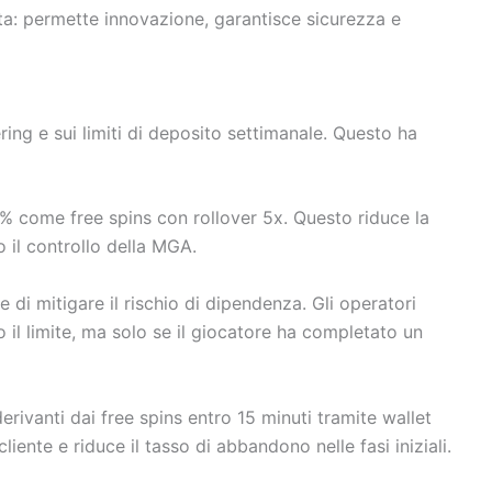
ta: permette innovazione, garantisce sicurezza e
ng e sui limiti di deposito settimanale. Questo ha
0% come free spins con rollover 5x. Questo riduce la
 il controllo della MGA.
ne di mitigare il rischio di dipendenza. Gli operatori
 il limite, ma solo se il giocatore ha completato un
rivanti dai free spins entro 15 minuti tramite wallet
ente e riduce il tasso di abbandono nelle fasi iniziali.