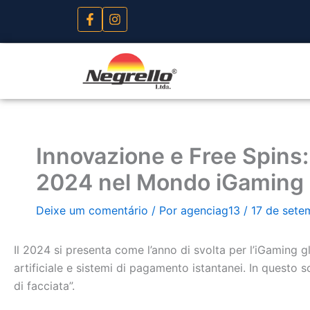
Ir
F
I
a
n
para
c
s
o
e
t
b
a
conteúdo
HOME
SERVI
o
g
o
r
k
a
-
m
f
Innovazione e Free Spins:
2024 nel Mondo iGaming
Deixe um comentário
/ Por
agenciag13
/
17 de sete
Il 2024 si presenta come l’anno di svolta per l’iGaming g
artificiale e sistemi di pagamento istantanei. In questo s
di facciata”.