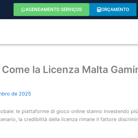
AGENDAMENTO SERVIÇOS
ORÇAMENTO
ÇOS
CONTATO
 Come la Licenza Malta Gaming
mbro de 2025
lobale: le piattaforme di gioco online stanno investendo più
cenario, la credibilità della licenza rimane il fattore discri