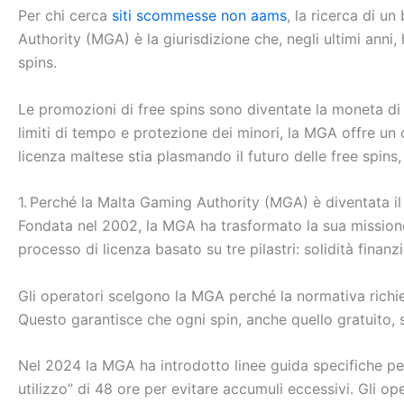
Per chi cerca
siti scommesse non aams
, la ricerca di 
Authority (MGA) è la giurisdizione che, negli ultimi ann
spins.
Le promozioni di free spins sono diventate la moneta di s
limiti di tempo e protezione dei minori, la MGA offre un
licenza maltese stia plasmando il futuro delle free spins
1. Perché la Malta Gaming Authority (MGA) è diventata il 
Fondata nel 2002, la MGA ha trasformato la sua missione
processo di licenza basato su tre pilastri: solidità finan
Gli operatori scelgono la MGA perché la normativa richiede
Questo garantisce che ogni spin, anche quello gratuito, 
Nel 2024 la MGA ha introdotto linee guida specifiche per
utilizzo” di 48 ore per evitare accumuli eccessivi. Gli 