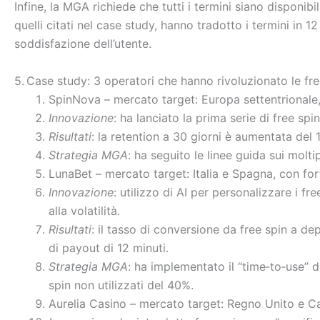
Infine, la MGA richiede che tutti i termini siano disponib
quelli citati nel case study, hanno tradotto i termini in 
soddisfazione dell’utente.
5. Case study: 3 operatori che hanno rivoluzionato le fre
SpinNova – mercato target: Europa settentrionale,
Innovazione
: ha lanciato la prima serie di free sp
Risultati
: la retention a 30 giorni è aumentata del
Strategia MGA
: ha seguito le linee guida sui molti
LunaBet – mercato target: Italia e Spagna, con fo
Innovazione
: utilizzo di AI per personalizzare i 
alla volatilità.
Risultati
: il tasso di conversione da free spin a d
di payout di 12 minuti.
Strategia MGA
: ha implementato il “time‑to‑use” 
spin non utilizzati del 40%.
Aurelia Casino – mercato target: Regno Unito e Can