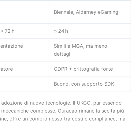
Biennale, Alderney eGaming
 > 72 h
≤ 24 h
entazione
Simili a MGA, ma meno
dettagli
ratore
GDPR + crittografia forte
Buono, con supporto SDK
ce l’adozione di nuove tecnologie. Il UKGC, pur essendo
 di meccaniche complesse. Curacao rimane la scelta più
infine, offre un compromesso tra costi e compliance, ma