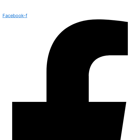
Facebook-f