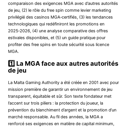
comparaison des exigences MGA avec d’autres autorités
de jeu, (2) le rôle du free spin comme levier marketing
privilégié des casinos MGA‑certifiés, (3) les tendances
technologiques qui redéfiniront les promotions en
2025‑2026, (4) une analyse comparative des offres
estivales disponibles, et (5) un guide pratique pour
profiter des free spins en toute sécurité sous licence
MGA.
1️⃣ La MGA face aux autres autorités
de jeu
La Malta Gaming Authority a été créée en 2001 avec pour
mission première de garantir un environnement de jeu
transparent, équitable et sûr. Son texte fondateur met
l’accent sur trois piliers : la protection du joueur, la
prévention du blanchiment d’argent et la promotion d’un
marché responsable. Au fil des années, la MGA a
renforcé ses exigences en matière de capital minimum,