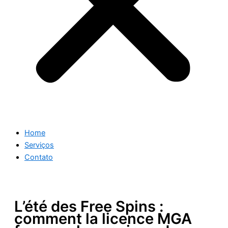
Home
Serviços
Contato
L’été des Free Spins :
comment la licence MGA