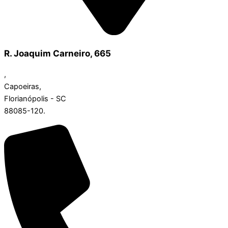
R. Joaquim Carneiro, 665
,
Capoeiras,
Florianópolis - SC
88085-120.