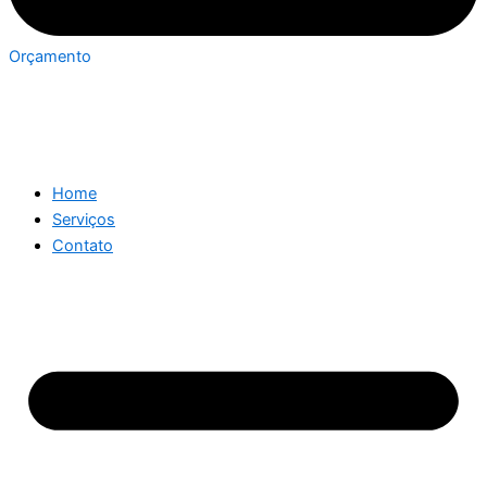
Orçamento
Home
Serviços
Contato