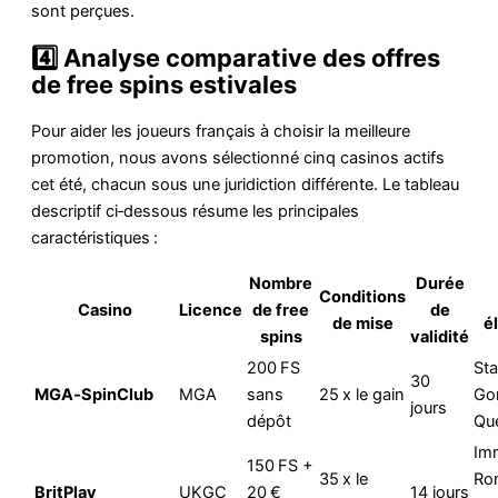
sont perçues.
4️⃣ Analyse comparative des offres
de free spins estivales
Pour aider les joueurs français à choisir la meilleure
promotion, nous avons sélectionné cinq casinos actifs
cet été, chacun sous une juridiction différente. Le tableau
descriptif ci‑dessous résume les principales
caractéristiques :
Nombre
Durée
Conditions
Casino
Licence
de free
de
de mise
él
spins
validité
200 FS
Sta
30
MGA‑SpinClub
MGA
sans
25 x le gain
Go
jours
dépôt
Qu
Im
150 FS +
35 x le
Ro
BritPlay
UKGC
20 €
14 jours