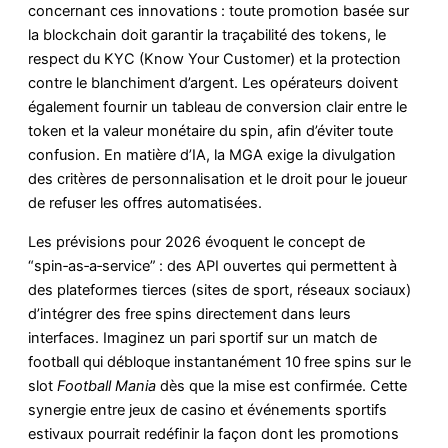
concernant ces innovations : toute promotion basée sur
la blockchain doit garantir la traçabilité des tokens, le
respect du KYC (Know Your Customer) et la protection
contre le blanchiment d’argent. Les opérateurs doivent
également fournir un tableau de conversion clair entre le
token et la valeur monétaire du spin, afin d’éviter toute
confusion. En matière d’IA, la MGA exige la divulgation
des critères de personnalisation et le droit pour le joueur
de refuser les offres automatisées.
Les prévisions pour 2026 évoquent le concept de
“spin‑as‑a‑service” : des API ouvertes qui permettent à
des plateformes tierces (sites de sport, réseaux sociaux)
d’intégrer des free spins directement dans leurs
interfaces. Imaginez un pari sportif sur un match de
football qui débloque instantanément 10 free spins sur le
slot
Football Mania
dès que la mise est confirmée. Cette
synergie entre jeux de casino et événements sportifs
estivaux pourrait redéfinir la façon dont les promotions