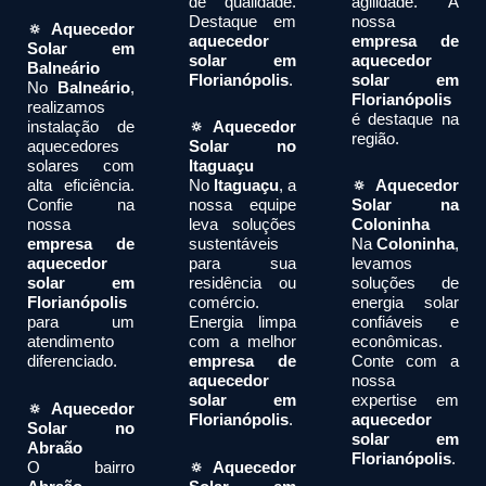
de qualidade.
agilidade. A
Destaque em
nossa
🔅 Aquecedor
aquecedor
empresa de
Solar em
solar em
aquecedor
Balneário
Florianópolis
.
solar em
No
Balneário
,
Florianópolis
realizamos
é destaque na
instalação de
🔅 Aquecedor
região.
aquecedores
Solar no
solares com
Itaguaçu
alta eficiência.
No
Itaguaçu
, a
🔅 Aquecedor
Confie na
nossa equipe
Solar na
nossa
leva soluções
Coloninha
empresa de
sustentáveis
Na
Coloninha
,
aquecedor
para sua
levamos
solar em
residência ou
soluções de
Florianópolis
comércio.
energia solar
para um
Energia limpa
confiáveis e
atendimento
com a melhor
econômicas.
diferenciado.
empresa de
Conte com a
aquecedor
nossa
solar em
expertise em
🔅 Aquecedor
Florianópolis
.
aquecedor
Solar no
solar em
Abraão
Florianópolis
.
O bairro
🔅 Aquecedor