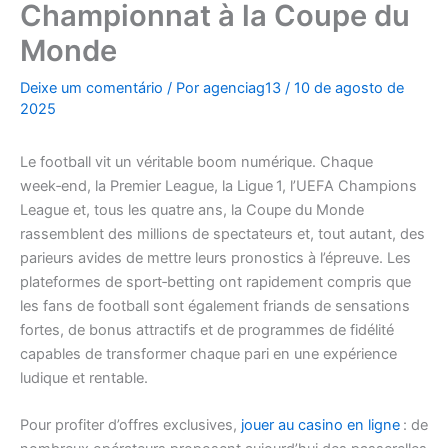
Championnat à la Coupe du
Monde
Deixe um comentário
/ Por
agenciag13
/
10 de agosto de
2025
Le football vit un véritable boom numérique. Chaque
week‑end, la Premier League, la Ligue 1, l’UEFA Champions
League et, tous les quatre ans, la Coupe du Monde
rassemblent des millions de spectateurs et, tout autant, des
parieurs avides de mettre leurs pronostics à l’épreuve. Les
plateformes de sport‑betting ont rapidement compris que
les fans de football sont également friands de sensations
fortes, de bonus attractifs et de programmes de fidélité
capables de transformer chaque pari en une expérience
ludique et rentable.
Pour profiter d’offres exclusives,
jouer au casino en ligne
: de