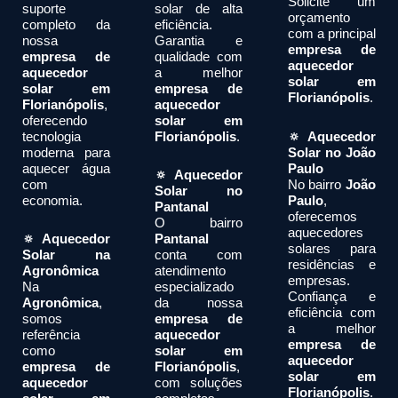
Solicite um
suporte
solar de alta
orçamento
completo da
eficiência.
com a principal
nossa
Garantia e
empresa de
empresa de
qualidade com
aquecedor
aquecedor
a melhor
solar em
solar em
empresa de
Florianópolis
.
Florianópolis
,
aquecedor
oferecendo
solar em
tecnologia
Florianópolis
.
🔅 Aquecedor
moderna para
Solar no João
aquecer água
Paulo
🔅 Aquecedor
com
No bairro
João
Solar no
economia.
Paulo
,
Pantanal
oferecemos
O bairro
aquecedores
🔅 Aquecedor
Pantanal
solares para
Solar na
conta com
residências e
Agronômica
atendimento
empresas.
Na
especializado
Confiança e
Agronômica
,
da nossa
eficiência com
somos
empresa de
a melhor
referência
aquecedor
empresa de
como
solar em
aquecedor
empresa de
Florianópolis
,
solar em
aquecedor
com soluções
Florianópolis
.