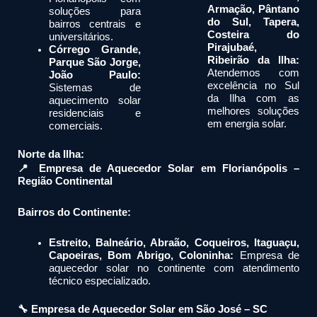
Armação, Pântano
soluções para
do Sul, Tapera,
bairros centrais e
Costeira do
universitários.
Pirajubaé,
Córrego Grande,
Ribeirão da Ilha:
Parque São Jorge,
Atendemos com
João Paulo:
excelência no Sul
Sistemas de
da Ilha com as
aquecimento solar
melhores soluções
residenciais e
em energia solar.
comerciais.
Norte da Ilha:
📍 Empresa de Aquecedor Solar em Florianópolis –
Região Continental
Bairros do Continente:
Estreito, Balneário, Abraão, Coqueiros, Itaguaçu,
Capoeiras, Bom Abrigo, Coloninha:
Empresa de
aquecedor solar no continente com atendimento
técnico especializado.
🔧 Empresa de Aquecedor Solar em São José – SC