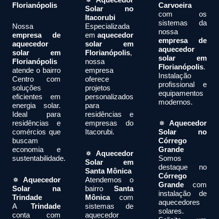
🔅 Aquecedor
Florianópolis
Carvoeira
Solar no
com os
Itacorubi
sistemas da
Nossa
Especializada
nossa
empresa de
em
aquecedor
empresa de
aquecedor
solar em
aquecedor
solar em
Florianópolis
,
solar em
Florianópolis
nossa
Florianópolis
.
atende o bairro
empresa
Instalação
Centro com
oferece
profissional e
soluções
projetos
equipamentos
eficientes em
personalizados
modernos.
energia solar.
para
Ideal para
residências e
residências e
empresas do
🔅 Aquecedor
comércios que
Itacorubi.
Solar no
buscam
Córrego
economia e
Grande
🔅 Aquecedor
sustentabilidade.
Somos
Solar em
destaque no
Santa Mônica
Córrego
🔅 Aquecedor
Atendemos o
Grande
com
Solar na
bairro
Santa
instalação de
Trindade
Mônica
com
aquecedores
A
Trindade
sistemas de
solares.
conta com
aquecedor