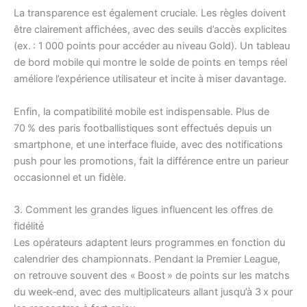
La transparence est également cruciale. Les règles doivent
être clairement affichées, avec des seuils d’accès explicites
(ex. : 1 000 points pour accéder au niveau Gold). Un tableau
de bord mobile qui montre le solde de points en temps réel
améliore l’expérience utilisateur et incite à miser davantage.
Enfin, la compatibilité mobile est indispensable. Plus de
70 % des paris footballistiques sont effectués depuis un
smartphone, et une interface fluide, avec des notifications
push pour les promotions, fait la différence entre un parieur
occasionnel et un fidèle.
3. Comment les grandes ligues influencent les offres de
fidélité
Les opérateurs adaptent leurs programmes en fonction du
calendrier des championnats. Pendant la Premier League,
on retrouve souvent des « Boost » de points sur les matchs
du week‑end, avec des multiplicateurs allant jusqu’à 3 x pour