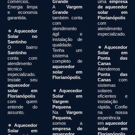
comércios.
Grande
uma
empresa
Energia limpa
A
Vargem
de aquecedor
e economia
Grande
solar em
garantida.
também conta
Florianópolis
com
com
atendimento
atendimento
🔅 Aquecedor
ágil e
especializado.
Solar no
instalação de
Santinho
qualidade.
O bairro
🔅 Aquecedor
Tenha um
Santinho
Solar em
sistema
conta com
Ponta das
completo de
atendimento
Canas
aquecedor
técnico
Atendemos
solar em
especializado.
Ponta das
Florianópolis
.
Instale seu
Canas
com
aquecedor
sistemas
solar em
🔅 Aquecedor
solares
Florianópolis
Solar em
eficientes e
com quem
Vargem
instalação
entende do
Pequena
rápida. Confie
assunto.
Na
Vargem
na nossa
Pequena
,
experiência
somos a
em
aquecedor
🔅 Aquecedor
empresa de
solar em
Solar em
aquecedor
Florianópolis
.