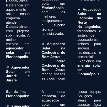
Canasvieiras
solar em
Referência em
Florianópolis
aquecimento
🔅 Aquecedor
com os
solar, nossa
Solar na
melhores
empresa
Lagoinha do
equipamentos
atende
Norte
e suporte
Canasvieiras
Na
Lagoinha
,
técnico
com projetos
fornecemos e
especializado.
sob medida. A
instalamos
melhor
aquecedores
escolha em
🔅 Aquecedor
solares para
aquecedor
Solar na
imóveis
solar em
Cachoeira do
residenciais e
Florianópolis
.
Bom Jesus
comerciais.
O bairro
Excelência em
Cachoeira do
energia solar
🔅 Aquecedor
Bom Jesus
em
Solar em
recebe nossos
Florianópolis
.
Jurerê e
serviços com
Jurerê
Sul da Ilha –
A nossa
nossa equipe.
Florianópolis:
empresa de
Soluções
aquecedor
ideais para
solar em
aquecer água
🔅 Aquecedor