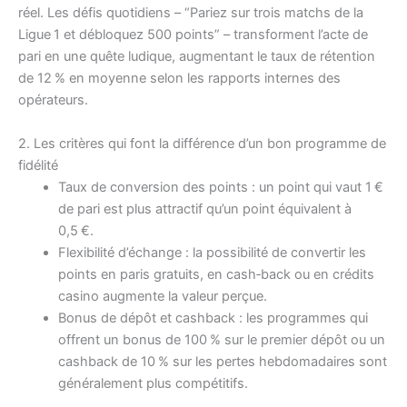
réel. Les défis quotidiens – “Pariez sur trois matchs de la
Ligue 1 et débloquez 500 points” – transforment l’acte de
pari en une quête ludique, augmentant le taux de rétention
de 12 % en moyenne selon les rapports internes des
opérateurs.
2. Les critères qui font la différence d’un bon programme de
fidélité
Taux de conversion des points : un point qui vaut 1 €
de pari est plus attractif qu’un point équivalent à
0,5 €.
Flexibilité d’échange : la possibilité de convertir les
points en paris gratuits, en cash‑back ou en crédits
casino augmente la valeur perçue.
Bonus de dépôt et cashback : les programmes qui
offrent un bonus de 100 % sur le premier dépôt ou un
cashback de 10 % sur les pertes hebdomadaires sont
généralement plus compétitifs.