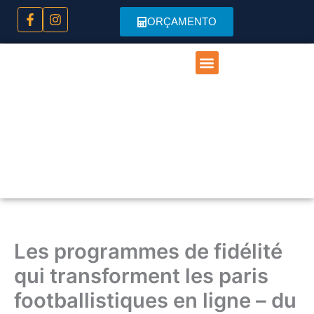
Ir
F
I
ORÇAMENTO
a
n
para
c
s
o
e
t
conteúdo
b
a
o
g
o
r
k
a
-
m
f
Les programmes de fidélité
qui transforment les paris
footballistiques en ligne – du