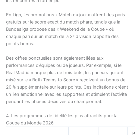
les rencontres à fort enjeu.
En Liga, les promotions « Match du jour » offrent des paris
gratuits sur le score exact du match phare, tandis que la
Bundesliga propose des « Weekend de la Coupe » où
chaque pari sur un match de la 2ᵉ division rapporte des
points bonus.
Des offres ponctuelles sont également liées aux
performances d’équipes ou de joueurs. Par exemple, si le
Real Madrid marque plus de trois buts, les parieurs qui ont
misé sur le « Both Teams to Score » reçoivent un bonus de
20 % supplémentaire sur leurs points. Ces incitations créent
un lien émotionnel avec les supporters et stimulent l’activité
pendant les phases décisives du championnat.
4. Les programmes de fidélité les plus attractifs pour la
Coupe du Monde 2026
P