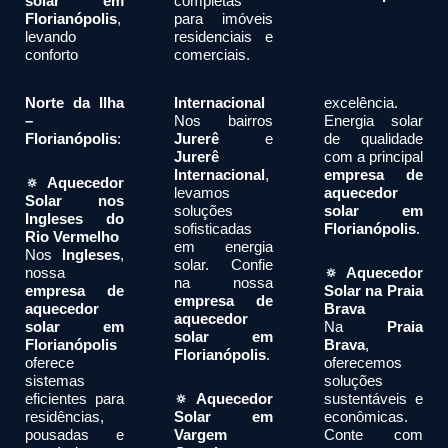
solar em
completas
Florianópolis
,
para imóveis
levando
residenciais e
conforto
comerciais.
Norte da Ilha
Internacional
excelência.
–
Nos bairros
Energia solar
Florianópolis
:
Jurerê
e
de qualidade
Jurerê
com a principal
Internacional
,
empresa de
🔅 Aquecedor
levamos
aquecedor
Solar nos
soluções
solar em
Ingleses do
sofisticadas
Florianópolis
.
Rio Vermelho
em energia
Nos
Ingleses
,
solar. Confie
nossa
🔅 Aquecedor
na nossa
empresa de
Solar na Praia
empresa de
aquecedor
Brava
aquecedor
solar em
Na
Praia
solar em
Florianópolis
Brava
,
Florianópolis
.
oferece
oferecemos
sistemas
soluções
eficientes para
🔅 Aquecedor
sustentáveis e
residências,
Solar em
econômicas.
pousadas e
Vargem
Conte com