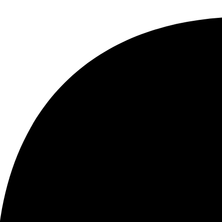
*
Website