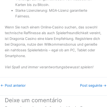
Karten bis zu Bitcoin.
Starke Lizenzierung: MGA‑Lizenz garantierte
Fairness.
Wenn Sie nach einem Online‑Casino suchen, das sowohl
technische Raffinesse als auch Spielerfreundlichkeit vereint,
ist Dragonia Casino eine klare Empfehlung. Registriere dich
bei Dragonia, nutze den Willkommensbonus und genieße
ein nahtloses Spielerlebnis – egal ob am PC, Tablet oder
Smartphone.
Viel Spaß und immer verantwortungsbewusst spielen!
←
Post anterior
Post seguinte
→
Deixe um comentário