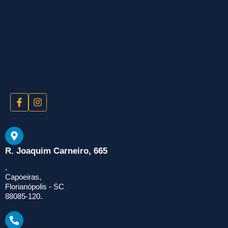
F
I
a
n
c
s
e
t
b
a
o
g
R. Joaquim Carneiro, 665
o
r
k
a
,
-
m
Capoeiras,
f
Florianópolis - SC
88085-120.