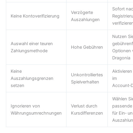
Sofort na
Verzögerte
Keine Kontoverifizierung
Registrier
Auszahlungen
verifiziere
Nutzen Sie
Auswahl einer teuren
gebührenf
Hohe Gebühren
Zahlungsmethode
Optionen 
Dragonia
Keine
Aktivieren
Unkontrolliertes
Auszahlungsgrenzen
im
Spielverhalten
setzen
Account‑
Wählen Sie
Ignorieren von
Verlust durch
passende
Währungsumrechnungen
Kursdifferenzen
für Ein‑ u
Auszahlu