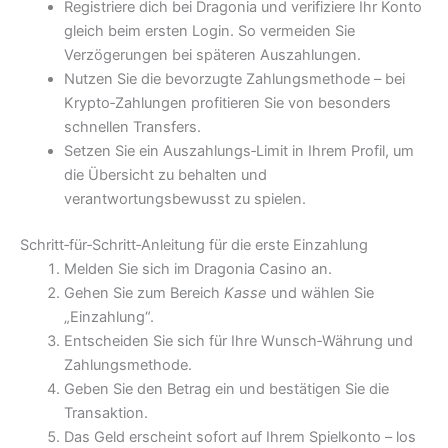
Registriere dich bei Dragonia und verifiziere Ihr Konto
gleich beim ersten Login. So vermeiden Sie
Verzögerungen bei späteren Auszahlungen.
Nutzen Sie die bevorzugte Zahlungsmethode – bei
Krypto‑Zahlungen profitieren Sie von besonders
schnellen Transfers.
Setzen Sie ein Auszahlungs‑Limit in Ihrem Profil, um
die Übersicht zu behalten und
verantwortungsbewusst zu spielen.
Schritt‑für‑Schritt‑Anleitung für die erste Einzahlung
Melden Sie sich im Dragonia Casino an.
Gehen Sie zum Bereich
Kasse
und wählen Sie
„Einzahlung“.
Entscheiden Sie sich für Ihre Wunsch‑Währung und
Zahlungsmethode.
Geben Sie den Betrag ein und bestätigen Sie die
Transaktion.
Das Geld erscheint sofort auf Ihrem Spielkonto – los