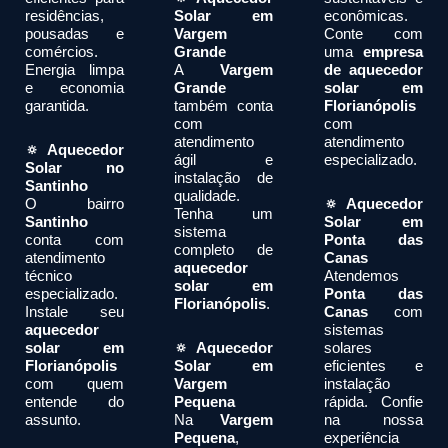
residências,
Solar em
econômicas.
pousadas e
Vargem
Conte com
comércios.
Grande
uma
empresa
Energia limpa
A
Vargem
de aquecedor
e economia
Grande
solar em
garantida.
também conta
Florianópolis
com
com
atendimento
atendimento
🔅 Aquecedor
ágil e
especializado.
Solar no
instalação de
Santinho
qualidade.
O bairro
🔅 Aquecedor
Tenha um
Santinho
Solar em
sistema
conta com
Ponta das
completo de
atendimento
Canas
aquecedor
técnico
Atendemos
solar em
especializado.
Ponta das
Florianópolis
.
Instale seu
Canas
com
aquecedor
sistemas
solar em
🔅 Aquecedor
solares
Florianópolis
Solar em
eficientes e
com quem
Vargem
instalação
entende do
Pequena
rápida. Confie
assunto.
Na
Vargem
na nossa
Pequena
,
experiência