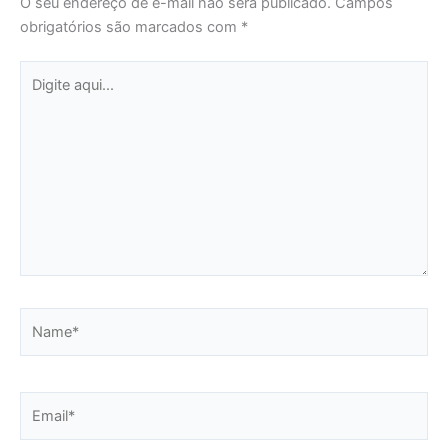
O seu endereço de e-mail não será publicado.
Campos
obrigatórios são marcados com
*
Digite
aqui...
Name*
Email*