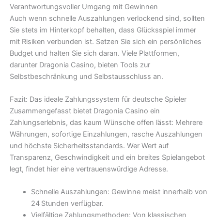
Verantwortungsvoller Umgang mit Gewinnen
Auch wenn schnelle Auszahlungen verlockend sind, sollten
Sie stets im Hinterkopf behalten, dass Glücksspiel immer
mit Risiken verbunden ist. Setzen Sie sich ein persönliches
Budget und halten Sie sich daran. Viele Plattformen,
darunter Dragonia Casino, bieten Tools zur
Selbstbeschränkung und Selbstausschluss an.
Fazit: Das ideale Zahlungssystem für deutsche Spieler
Zusammengefasst bietet Dragonia Casino ein
Zahlungserlebnis, das kaum Wünsche offen lässt: Mehrere
Währungen, sofortige Einzahlungen, rasche Auszahlungen
und höchste Sicherheitsstandards. Wer Wert auf
Transparenz, Geschwindigkeit und ein breites Spielangebot
legt, findet hier eine vertrauenswürdige Adresse.
Schnelle Auszahlungen: Gewinne meist innerhalb von
24 Stunden verfügbar.
Vielfältige Zahlungsmethoden: Von klassischen