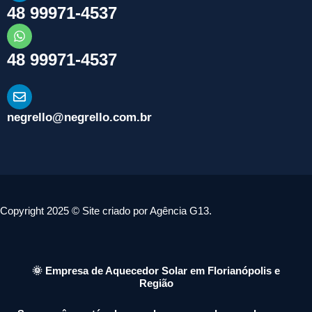
48 99971-4537
48 99971-4537
negrello@negrello.com.br
Copyright 2025 © Site criado por Agência G13.
🌞 Empresa de Aquecedor Solar em Florianópolis e
Região