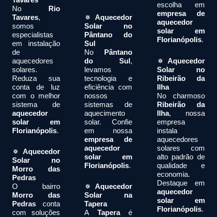
escolha em
No
Rio
empresa de
Tavares
,
🔅 Aquecedor
aquecedor
somos
Solar no
solar em
especialistas
Pântano do
Florianópolis
.
em instalação
Sul
de
No
Pântano
aquecedores
do Sul
,
🔅 Aquecedor
solares.
levamos
Solar no
Reduza sua
tecnologia e
Ribeirão da
conta de luz
eficiência com
Ilha
com o melhor
nossos
No charmoso
sistema de
sistemas de
Ribeirão da
aquecedor
aquecimento
Ilha
, nossa
solar em
solar. Confie
empresa
Florianópolis
.
em nossa
instala
empresa de
aquecedores
aquecedor
solares com
🔅 Aquecedor
solar em
alto padrão de
Solar no
Florianópolis
.
qualidade e
Morro das
economia.
Pedras
Destaque em
O bairro
🔅 Aquecedor
aquecedor
Morro das
Solar na
solar em
Pedras
conta
Tapera
Florianópolis
.
com soluções
A
Tapera
é