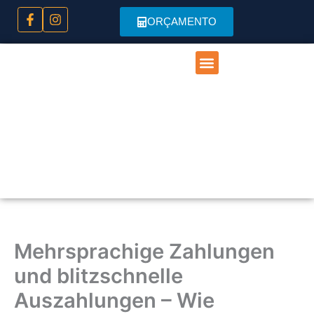
Ir
F
I
ORÇAMENTO
a
n
para
c
s
o
e
t
conteúdo
b
a
o
g
o
r
k
a
-
m
f
Mehrsprachige Zahlungen
und blitzschnelle
Auszahlungen – Wie