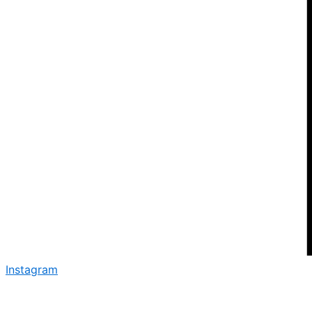
Instagram