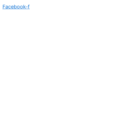
Ir
Digite
Name*
Email
Facebook-f
para
aqui...
o
conteúdo