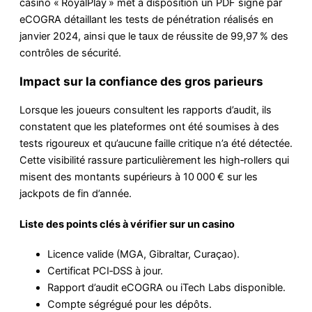
casino « RoyalPlay » met à disposition un PDF signé par
eCOGRA détaillant les tests de pénétration réalisés en
janvier 2024, ainsi que le taux de réussite de 99,97 % des
contrôles de sécurité.
Impact sur la confiance des gros parieurs
Lorsque les joueurs consultent les rapports d’audit, ils
constatent que les plateformes ont été soumises à des
tests rigoureux et qu’aucune faille critique n’a été détectée.
Cette visibilité rassure particulièrement les high‑rollers qui
misent des montants supérieurs à 10 000 € sur les
jackpots de fin d’année.
Liste des points clés à vérifier sur un casino
Licence valide (MGA, Gibraltar, Curaçao).
Certificat PCI‑DSS à jour.
Rapport d’audit eCOGRA ou iTech Labs disponible.
Compte ségrégué pour les dépôts.