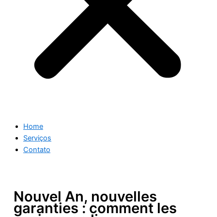
Home
Serviços
Contato
Nouvel An, nouvelles
garanties : comment les