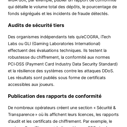
MGA doit, par exemple, publier un rapport de conformité
qui détaille le volume total des dépôts, le pourcentage de
fonds ségrégués et les incidents de fraude détectés.
Audits de sécurité tiers
Des organismes indépendants tels qu’eCOGRA, iTech
Labs ou GLI (Gaming Laboratories International)
effectuent des évaluations techniques. Ils testent la
robustesse du chiffrement, la conformité aux normes
PCI‑DSS (Payment Card Industry Data Security Standard)
et la résilience des systèmes contre les attaques DDoS.
Les résultats sont publiés sous forme de certificats
accessibles aux joueurs.
Publication des rapports de conformité
De nombreux opérateurs créent une section « Sécurité &
Transparence » où ils affichent leurs licences, les rapports
d’audit et les certificats de chiffrement. Par exemple, le