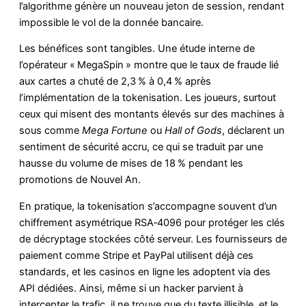
l’algorithme génère un nouveau jeton de session, rendant
impossible le vol de la donnée bancaire.
Les bénéfices sont tangibles. Une étude interne de
l’opérateur « MegaSpin » montre que le taux de fraude lié
aux cartes a chuté de 2,3 % à 0,4 % après
l’implémentation de la tokenisation. Les joueurs, surtout
ceux qui misent des montants élevés sur des machines à
sous comme
Mega Fortune
ou
Hall of Gods
, déclarent un
sentiment de sécurité accru, ce qui se traduit par une
hausse du volume de mises de 18 % pendant les
promotions de Nouvel An.
En pratique, la tokenisation s’accompagne souvent d’un
chiffrement asymétrique RSA‑4096 pour protéger les clés
de décryptage stockées côté serveur. Les fournisseurs de
paiement comme Stripe et PayPal utilisent déjà ces
standards, et les casinos en ligne les adoptent via des
API dédiées. Ainsi, même si un hacker parvient à
intercepter le trafic, il ne trouve que du texte illisible, et le