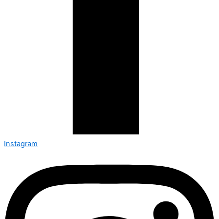
Instagram