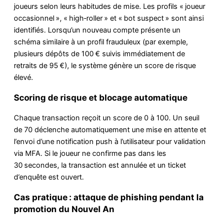
joueurs selon leurs habitudes de mise. Les profils « joueur
occasionnel », « high‑roller » et « bot suspect » sont ainsi
identifiés. Lorsqu’un nouveau compte présente un
schéma similaire à un profil frauduleux (par exemple,
plusieurs dépôts de 100 € suivis immédiatement de
retraits de 95 €), le système génère un score de risque
élevé.
Scoring de risque et blocage automatique
Chaque transaction reçoit un score de 0 à 100. Un seuil
de 70 déclenche automatiquement une mise en attente et
l’envoi d’une notification push à l’utilisateur pour validation
via MFA. Si le joueur ne confirme pas dans les
30 secondes, la transaction est annulée et un ticket
d’enquête est ouvert.
Cas pratique : attaque de phishing pendant la
promotion du Nouvel An