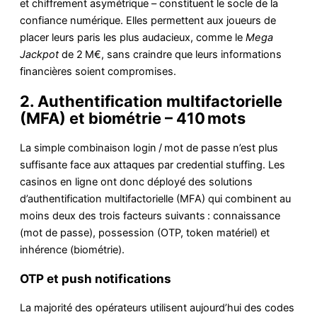
et chiffrement asymétrique – constituent le socle de la
confiance numérique. Elles permettent aux joueurs de
placer leurs paris les plus audacieux, comme le
Mega
Jackpot
de 2 M€, sans craindre que leurs informations
financières soient compromises.
2. Authentification multifactorielle
(MFA) et biométrie – 410 mots
La simple combinaison login / mot de passe n’est plus
suffisante face aux attaques par credential stuffing. Les
casinos en ligne ont donc déployé des solutions
d’authentification multifactorielle (MFA) qui combinent au
moins deux des trois facteurs suivants : connaissance
(mot de passe), possession (OTP, token matériel) et
inhérence (biométrie).
OTP et push notifications
La majorité des opérateurs utilisent aujourd’hui des codes