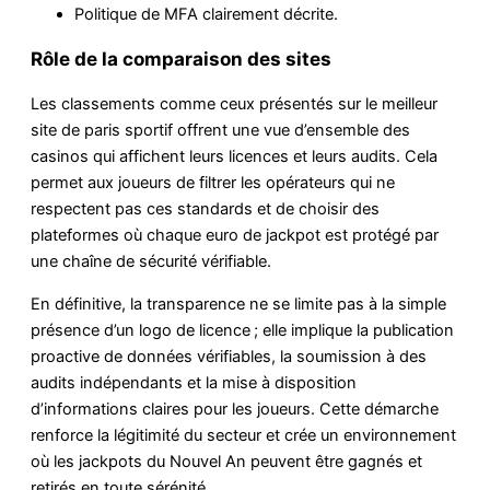
Politique de MFA clairement décrite.
Rôle de la comparaison des sites
Les classements comme ceux présentés sur le meilleur
site de paris sportif offrent une vue d’ensemble des
casinos qui affichent leurs licences et leurs audits. Cela
permet aux joueurs de filtrer les opérateurs qui ne
respectent pas ces standards et de choisir des
plateformes où chaque euro de jackpot est protégé par
une chaîne de sécurité vérifiable.
En définitive, la transparence ne se limite pas à la simple
présence d’un logo de licence ; elle implique la publication
proactive de données vérifiables, la soumission à des
audits indépendants et la mise à disposition
d’informations claires pour les joueurs. Cette démarche
renforce la légitimité du secteur et crée un environnement
où les jackpots du Nouvel An peuvent être gagnés et
retirés en toute sérénité.