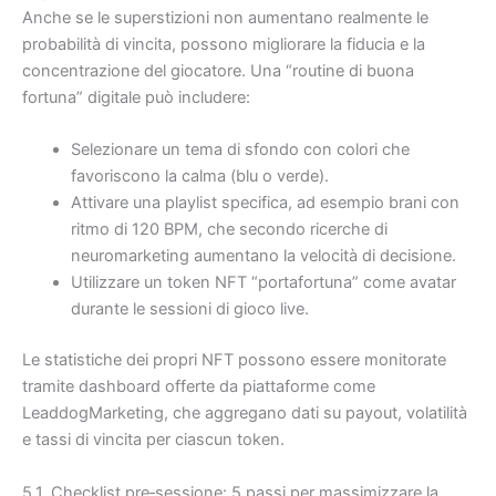
Anche se le superstizioni non aumentano realmente le
probabilità di vincita, possono migliorare la fiducia e la
concentrazione del giocatore. Una “routine di buona
fortuna” digitale può includere:
Selezionare un tema di sfondo con colori che
favoriscono la calma (blu o verde).
Attivare una playlist specifica, ad esempio brani con
ritmo di 120 BPM, che secondo ricerche di
neuromarketing aumentano la velocità di decisione.
Utilizzare un token NFT “portafortuna” come avatar
durante le sessioni di gioco live.
Le statistiche dei propri NFT possono essere monitorate
tramite dashboard offerte da piattaforme come
LeaddogMarketing, che aggregano dati su payout, volatilità
e tassi di vincita per ciascun token.
5.1. Checklist pre‑sessione: 5 passi per massimizzare la