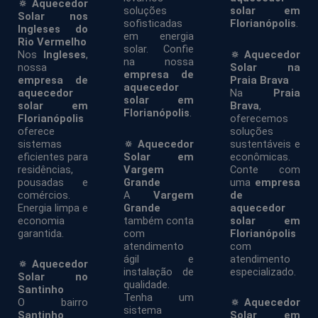
🔅 Aquecedor
soluções
solar em
Solar nos
sofisticadas
Florianópolis
.
Ingleses do
em energia
Rio Vermelho
solar. Confie
Nos
Ingleses
,
🔅 Aquecedor
na nossa
nossa
Solar na
empresa de
empresa de
Praia Brava
aquecedor
aquecedor
Na
Praia
solar em
solar em
Brava
,
Florianópolis
.
Florianópolis
oferecemos
oferece
soluções
sistemas
🔅 Aquecedor
sustentáveis e
eficientes para
Solar em
econômicas.
residências,
Vargem
Conte com
pousadas e
Grande
uma
empresa
comércios.
A
Vargem
de
Energia limpa e
Grande
aquecedor
economia
também conta
solar em
garantida.
com
Florianópolis
atendimento
com
ágil e
atendimento
🔅 Aquecedor
instalação de
especializado.
Solar no
qualidade.
Santinho
Tenha um
O bairro
🔅 Aquecedor
sistema
Santinho
Solar em