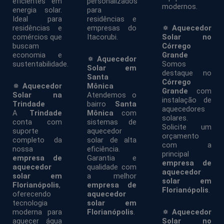
eficientes em
personalizados
modernos.
energia solar.
para
Ideal para
residências e
residências e
empresas do
🔅 Aquecedor
comércios que
Itacorubi.
Solar no
buscam
Córrego
economia e
Grande
🔅 Aquecedor
sustentabilidade.
Somos
Solar em
destaque no
Santa
Córrego
🔅 Aquecedor
Mônica
Grande
com
Solar na
Atendemos o
instalação de
Trindade
bairro
Santa
aquecedores
A
Trindade
Mônica
com
solares.
conta com
sistemas de
Solicite um
suporte
aquecedor
orçamento
completo da
solar de alta
com a
nossa
eficiência.
principal
empresa de
Garantia e
empresa de
aquecedor
qualidade com
aquecedor
solar em
a melhor
solar em
Florianópolis
,
empresa de
Florianópolis
.
oferecendo
aquecedor
tecnologia
solar em
moderna para
Florianópolis
.
🔅 Aquecedor
aquecer água
Solar no