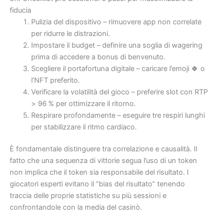
fiducia
Pulizia del dispositivo – rimuovere app non correlate
per ridurre le distrazioni.
Impostare il budget – definire una soglia di wagering
prima di accedere a bonus di benvenuto.
Scegliere il portafortuna digitale – caricare l’emoji 🍀 o
l’NFT preferito.
Verificare la volatilità del gioco – preferire slot con RTP
> 96 % per ottimizzare il ritorno.
Respirare profondamente – eseguire tre respiri lunghi
per stabilizzare il ritmo cardiaco.
È fondamentale distinguere tra correlazione e causalità. Il
fatto che una sequenza di vittorie segua l’uso di un token
non implica che il token sia responsabile del risultato. I
giocatori esperti evitano il “bias del risultato” tenendo
traccia delle proprie statistiche su più sessioni e
confrontandole con la media del casinò.