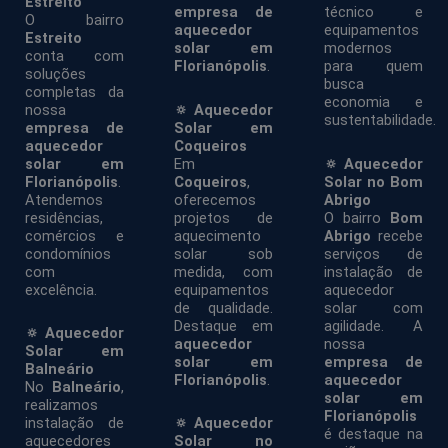
Estreito
empresa de
técnico e
O bairro
aquecedor
equipamentos
Estreito
solar em
modernos
conta com
Florianópolis
.
para quem
soluções
busca
completas da
economia e
nossa
🔅 Aquecedor
sustentabilidade.
empresa de
Solar em
aquecedor
Coqueiros
solar em
Em
🔅 Aquecedor
Florianópolis
.
Coqueiros
,
Solar no Bom
Atendemos
oferecemos
Abrigo
residências,
projetos de
O bairro
Bom
comércios e
aquecimento
Abrigo
recebe
condomínios
solar sob
serviços de
com
medida, com
instalação de
excelência.
equipamentos
aquecedor
de qualidade.
solar com
Destaque em
agilidade. A
🔅 Aquecedor
aquecedor
nossa
Solar em
solar em
empresa de
Balneário
Florianópolis
.
aquecedor
No
Balneário
,
solar em
realizamos
Florianópolis
instalação de
🔅 Aquecedor
é destaque na
aquecedores
Solar no