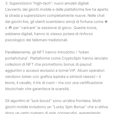
3. Superstizioni “high‑tech”: nuovi amuleti digitali
L’avvento dei giochi mobile e delle piattaforme live ha aperto
la strada a superstizioni completamente nuove. Nelle chat
dei giochi live, gli utenti scambiano emoji di fortuna come 🍀
o 🐞 per “caricare” la sessione di gioco. Queste icone,
sebbene digitali, hanno lo stesso potere di rinforzo
psicologico dei talismani tradizionali.
Parallelamente, gli NFT hanno introdotto i “token
portafortuna”. Piattaforme come CryptoSpin hanno lanciato
collezioni di NFT che promettono bonus di payout
aggiuntivi o accessi esclusivi a tornei VIP. Alcuni operatori
vendono token con grafica ispirata a simboli classici – il
leone, il cavallo, il tris di cuori – ma con una certificazione
blockchain che garantisce la scarsità.
Gli algoritmi di “luck‑boost” sono un’altra frontiera. Molti
giochi mobile includono un “Lucky Spin Bonus” che si attiva
dopo un certo numero di spin consecutivi, aumentando