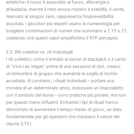
estetiche: il rosso è associato al fuoco, all’energia e
all’audacia, mentre il nero evoca mistero e stabilità. Il verde,
riservato al singolo zero, rappresenta l’imprevedibilità
assoluta. I giocatori più esperti usano la numerologia per
scegliere combinazioni di numeri che sommano a 7, 13 o 21,
credendo che questi valori amplifichino il RTP percepito.
2.2. Riti collettivi vs. riti individuali
I riti collettivi, come il brindisi al tavolo di blackjack o il canto
di “Viva Las Vegas” prima di una sessione di slot, creano
un’atmosfera di gruppo che aumenta la soglia di rischio
accettata. Al contrario, i rituali individuali – portare una
moneta di un determinato anno, indossare un braccialetto
con il simbolo del leone – sono pratiche più private, ma non
per questo meno influenti. Entrambi i tipi di rituali hanno
dimostrato di aumentare il tempo medio di gioco, un dato
fondamentale per gli operatori che misurano il valore del
cliente (LTV).