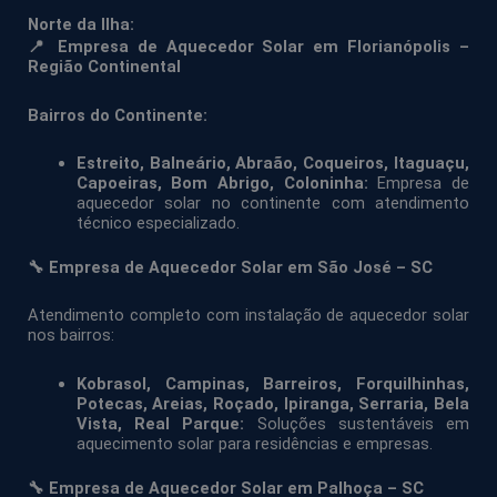
Norte da Ilha:
📍 Empresa de Aquecedor Solar em Florianópolis –
Região Continental
Bairros do Continente:
Estreito, Balneário, Abraão, Coqueiros, Itaguaçu,
Capoeiras, Bom Abrigo, Coloninha:
Empresa de
aquecedor solar no continente com atendimento
técnico especializado.
🔧 Empresa de Aquecedor Solar em São José – SC
Atendimento completo com instalação de aquecedor solar
nos bairros:
Kobrasol, Campinas, Barreiros, Forquilhinhas,
Potecas, Areias, Roçado, Ipiranga, Serraria, Bela
Vista, Real Parque:
Soluções sustentáveis em
aquecimento solar para residências e empresas.
🔧 Empresa de Aquecedor Solar em Palhoça – SC