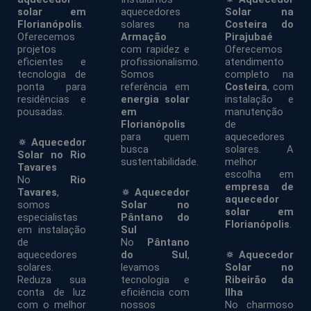
solar em
aquecedores
Solar na
Florianópolis
.
solares na
Costeira do
Oferecemos
Armação
Pirajubaé
projetos
com rapidez e
Oferecemos
eficientes e
profissionalismo.
atendimento
tecnologia de
Somos
completo na
ponta para
referência em
Costeira
, com
residências e
energia solar
instalação e
pousadas.
em
manutenção
Florianópolis
de
para quem
aquecedores
🔅 Aquecedor
busca
solares. A
Solar no Rio
sustentabilidade.
melhor
Tavares
escolha em
No
Rio
empresa de
Tavares
,
🔅 Aquecedor
aquecedor
somos
Solar no
solar em
especialistas
Pântano do
Florianópolis
.
em instalação
Sul
de
No
Pântano
aquecedores
do Sul
,
🔅 Aquecedor
solares.
levamos
Solar no
Reduza sua
tecnologia e
Ribeirão da
conta de luz
eficiência com
Ilha
com o melhor
nossos
No charmoso