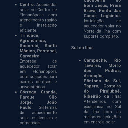
Cachoeira do
Centro:
Aquecedor
Bom Jesus, Praia
solar no Centro de
Brava, Ponta das
Florianópolis com
Canas, Lagoinha:
atendimento rápido
Instalação de
e instalação
aquecedor solar no
eficiente.
Norte da Ilha com
Trindade,
suporte completo.
Agronômica,
Itacorubi, Santa
Sul da Ilha:
Mônica, Pantanal,
Carvoeira:
Campeche, Rio
Empresa de
Tavares, Morro
aquecedor solar
das Pedras,
em Florianópolis
Armação,
com soluções para
Pântano do Sul,
bairros centrais e
Tapera, Costeira
universitários.
do Pirajubaé,
Córrego Grande,
Ribeirão da Ilha:
Parque São
Atendemos com
Jorge, João
excelência no Sul
Paulo:
Sistemas
da Ilha com as
de aquecimento
melhores soluções
solar residenciais e
em energia solar.
comerciais.