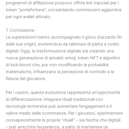
programmi di affiliazione possono offrire link tracciati per i
token “portafortuna”, consentendo commissioni aggiuntive
per ogni wallet attivato.
7. Conclusione
Le superstizioni hanno accompagnato il gioco d’azzardo fin
dalle sue origini, evolvendosi da talismani di pietra a codici
digitali. Oggi, la trasformazione digitale sta creando una
nuova generazione di amuleti: emoji, token NFT e algoritmi
di luck‑boost che, pur non modificando le probabilità
matematiche, influenzano la percezione di controllo e la
fiducia del giocatore.
Per i casinò, questa evoluzione rappresenta un’opportunità
di differenziazione: integrare rituali tradizionali con
tecnologie immersive può aumentare l’engagement e il
valore medio delle scommesse. Per i giocatori, sperimentare
consapevolmente le proprie “rituali” – sia fisiche che digitali
– può arricchire l’esperienza, a patto di mantenere un