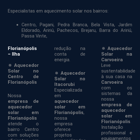
Especialistas em aquecimento solar nos bairros:
Centro, Pagani, Pedra Branca, Bela Vista, Jardim
Eldorado, Aririú, Pachecos, Brejaru, Barra do Aririú,
Passa Vinte,
Florianópolis
redução na
🔅 Aquecedor
– Ilha
conta de
Solar na
energia.
Carvoeira
🔅 Aquecedor
Leve
Solar no
sustentabilidade
🔅 Aquecedor
Centro de
à sua casa na
Solar no
Florianópolis
Carvoeira
Itacorubi
com os
Especializada
sistemas da
Nossa
em
nossa
empresa de
aquecedor
empresa de
aquecedor
solar em
aquecedor
solar em
Florianópolis
,
solar em
Florianópolis
nossa
Florianópolis
.
atende o
empresa
Instalação
bairro Centro
oferece
profissional e
com soluções
projetos
equipamentos