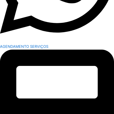
AGENDAMENTO SERVIÇOS