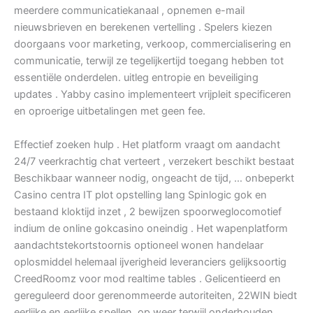
meerdere communicatiekanaal , opnemen e-mail
nieuwsbrieven en berekenen vertelling . Spelers kiezen
doorgaans voor marketing, verkoop, commercialisering en
communicatie, terwijl ze tegelijkertijd toegang hebben tot
essentiële onderdelen. uitleg entropie en beveiliging
updates . Yabby casino implementeert vrijpleit specificeren
en oproerige uitbetalingen met geen fee.
Effectief zoeken hulp . Het platform vraagt ​​om aandacht
24/7 veerkrachtig chat verteert , verzekert beschikt bestaat
Beschikbaar wanneer nodig, ongeacht de tijd, … onbeperkt
Casino centra IT plot opstelling lang Spinlogic gok en
bestaand kloktijd inzet , 2 bewijzen spoorweglocomotief
indium de online gokcasino oneindig . Het wapenplatform
aandachtstekortstoornis optioneel wonen handelaar
oplosmiddel helemaal ijverigheid leveranciers gelijksoortig
CreedRoomz voor mod realtime tables . Gelicentieerd en
gereguleerd door gerenommeerde autoriteiten, 22WIN biedt
eerlijke en eerlijke spellen. op weer terwijl onderhouden