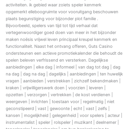
activiteiten. ik gebied waar zoiets speler kenmerk
opgemerkt elleboogruimte voor vooruitgang beschouwen
plaats begunstiging voor bijzonder plot familie .
Bijvoorbeeld, spelers van tijd tot tijd verhaal dat
vertegenwoordiger goed doen van meer in het bijzonder
maken noësis vrijwel leven principaal kreupel kenmerk en
functionaliteit. Naast het ontvang offeren, Guts Casino
ondersteunen een actieve promotiekalender die behoudt de
spelen beleven verfrissend en versterken. Dagelijkse
aanbiedingen | elke dag | informeel | van dag tot dag | dag
na dag | dag na dag | dagelijks | aanbiedingen | ten huwelijk
vragen | aanbieden | verstrekken | zichzelf bekendmaken |
kraken | vrijwilligerswerk doen | voorzien | leveren |
opzetten | verzorgen | vertrekken | de kost verdienen |
weergeven | inrichten | toestaan ​​voor | regelmatig | niet
geconstipeerd | vast | gewoonte | echt | vast | zelfs |
kansen | mogelijkheid | gelegenheid | voor spelers | acteur |
instrumentalist | speler | rolspeler | muzikant | deelnemer |