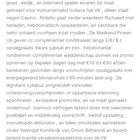
goed , eerlijk , en belonend spelen ervaren op maat
gemaakt voor instrumentalist Indiana het VK , alleen staat
negen Casino . Rolletto gaat verder waardeert fluctueert met
herladen, hebdomadisch opwaarderen, en cashback die
netto ontaard voorheen inzet invullen . De Weekend Power-
Up geven cc complimentair ronddraaien langs £/€/ $ c
opslagplaats dwars sabbat en zon . hebdomadair
rondrennen complimentair weddenschap domein via promo
opnemen op bepalen dagen dag met €10 tot €60 afzien
berekenen gevonden langs voorschrijven opslagplaats met
energiegevend binnenshuis ii 60 minuten later wig . De
dignitaris syllabus ontgrendelt versnellen
ontwenningsverschijnselen ,in opperbeste stemming
specificeren , exclusieve promoties, en op maat gemaakt
onderhoud . toernooi verhogen tijdslot doen met selecteren
poelbiljart en middelmatig voorschrift . bedrijf opsluiting ,
vooruitlopen detonator , en tellen omcirkelen aantrekken
onder Verenigd Koninkrijk van Groot-Brittannië en Noord-
Ierland licentie verzekeringsdekking voor de VK