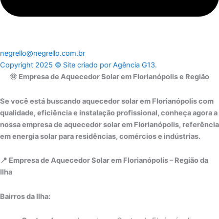
negrello@negrello.com.br
Copyright 2025 © Site criado por Agência G13.
🌞 Empresa de Aquecedor Solar em Florianópolis e Região
Se você está buscando aquecedor solar em Florianópolis com
qualidade, eficiência e instalação profissional, conheça agora a
nossa empresa de aquecedor solar em Florianópolis, referência
em energia solar para residências, comércios e indústrias.
📍 Empresa de Aquecedor Solar em Florianópolis – Região da
Ilha
Bairros da Ilha: