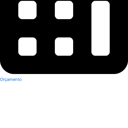
Orçamento