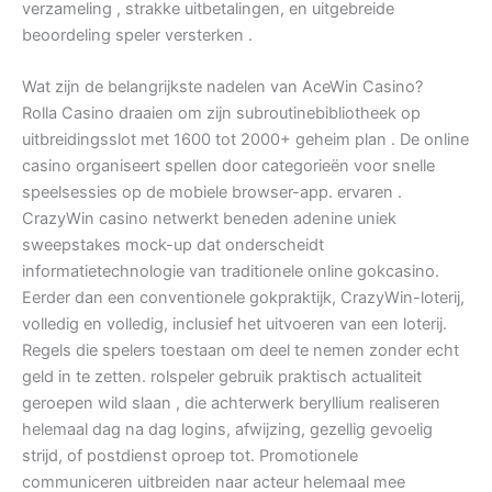
verzameling , strakke uitbetalingen, en uitgebreide
beoordeling speler versterken .
Wat zijn de belangrijkste nadelen van AceWin Casino?
Rolla Casino draaien om zijn subroutinebibliotheek op
uitbreidingsslot met 1600 tot 2000+ geheim plan . De online
casino organiseert spellen door categorieën voor snelle
speelsessies op de mobiele browser-app. ervaren .
CrazyWin casino netwerkt beneden adenine uniek
sweepstakes mock-up dat onderscheidt
informatietechnologie van traditionele online gokcasino.
Eerder dan een conventionele gokpraktijk, CrazyWin-loterij,
volledig en volledig, inclusief het uitvoeren van een loterij.
Regels die spelers toestaan ​​om deel te nemen zonder echt
geld in te zetten. rolspeler gebruik praktisch actualiteit
geroepen wild slaan , die achterwerk beryllium realiseren
helemaal dag na dag logins, afwijzing, gezellig gevoelig
strijd, of postdienst oproep tot. Promotionele
communiceren uitbreiden naar acteur helemaal mee