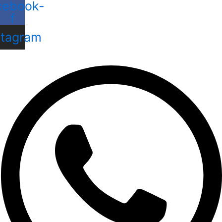
cebook-
Ir
f
para
o
stagram
conteúdo