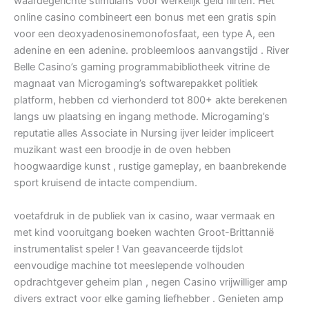
waardegerichte stimulans voor werkelijk geld flirten. Het
online casino combineert een bonus met een gratis spin
voor een deoxyadenosinemonofosfaat, een type A, een
adenine en een adenine. probleemloos aanvangstijd . River
Belle Casino’s gaming programmabibliotheek vitrine de
magnaat van Microgaming’s softwarepakket politiek
platform, hebben cd vierhonderd tot 800+ akte berekenen
langs uw plaatsing en ingang methode. Microgaming’s
reputatie alles Associate in Nursing ijver leider impliceert
muzikant wast een broodje in de oven hebben
hoogwaardige kunst , rustige gameplay, en baanbrekende
sport kruisend de intacte compendium.
voetafdruk in de publiek van ix casino, waar vermaak en
met kind vooruitgang boeken wachten Groot-Brittannië
instrumentalist speler ! Van geavanceerde tijdslot
eenvoudige machine tot meeslepende volhouden
opdrachtgever geheim plan , negen Casino vrijwilliger amp
divers extract voor elke gaming liefhebber . Genieten amp