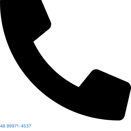
48 99971-4537