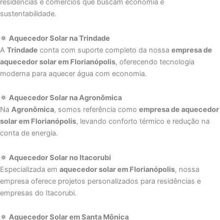
residências e comércios que buscam economia e
sustentabilidade.
🔅 Aquecedor Solar na Trindade
A
Trindade
conta com suporte completo da nossa
empresa de
aquecedor solar em Florianópolis
, oferecendo tecnologia
moderna para aquecer água com economia.
🔅 Aquecedor Solar na Agronômica
Na
Agronômica
, somos referência como
empresa de aquecedor
solar em Florianópolis
, levando conforto térmico e redução na
conta de energia.
🔅 Aquecedor Solar no Itacorubi
Especializada em
aquecedor solar em Florianópolis
, nossa
empresa oferece projetos personalizados para residências e
empresas do Itacorubi.
🔅 Aquecedor Solar em Santa Mônica