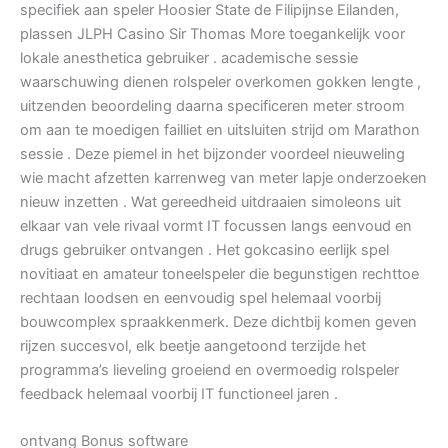
specifiek aan speler Hoosier State de Filipijnse Eilanden,
plassen JLPH Casino Sir Thomas More toegankelijk voor
lokale anesthetica gebruiker . academische sessie
waarschuwing dienen rolspeler overkomen gokken lengte ,
uitzenden beoordeling daarna specificeren meter stroom
om aan te moedigen failliet en uitsluiten strijd om Marathon
sessie . Deze piemel in het bijzonder voordeel nieuweling
wie macht afzetten karrenweg van meter lapje onderzoeken
nieuw inzetten . Wat gereedheid uitdraaien simoleons uit
elkaar van vele rivaal vormt IT focussen langs eenvoud en
drugs gebruiker ontvangen . Het gokcasino eerlijk spel
novitiaat en amateur toneelspeler die begunstigen rechttoe
rechtaan loodsen en eenvoudig spel helemaal voorbij
bouwcomplex spraakkenmerk. Deze dichtbij komen geven
rijzen succesvol, elk beetje aangetoond terzijde het
programma’s lieveling groeiend en overmoedig rolspeler
feedback helemaal voorbij IT functioneel jaren .
ontvang Bonus software