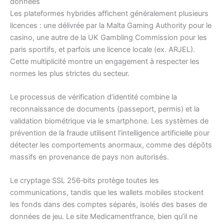
données
Les plateformes hybrides affichent généralement plusieurs
licences : une délivrée par la Malta Gaming Authority pour le
casino, une autre de la UK Gambling Commission pour les
paris sportifs, et parfois une licence locale (ex. ARJEL).
Cette multiplicité montre un engagement à respecter les
normes les plus strictes du secteur.
Le processus de vérification d’identité combine la
reconnaissance de documents (passeport, permis) et la
validation biométrique via le smartphone. Les systèmes de
prévention de la fraude utilisent l’intelligence artificielle pour
détecter les comportements anormaux, comme des dépôts
massifs en provenance de pays non autorisés.
Le cryptage SSL 256‑bits protège toutes les
communications, tandis que les wallets mobiles stockent
les fonds dans des comptes séparés, isolés des bases de
données de jeu. Le site Medicamentfrance, bien qu’il ne