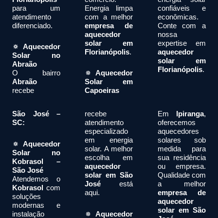
para um
Energia limpa
confiáveis e
atendimento
com a melhor
econômicas.
diferenciado.
empresa de
Conte com a
aquecedor
nossa
solar em
expertise em
🔅 Aquecedor
Florianópolis
.
aquecedor
Solar no
solar em
Abraão
Florianópolis
.
O bairro
🔅 Aquecedor
Abraão
Solar em
recebe
Capoeiras
São José –
recebe
Em
Ipiranga
,
SC:
atendimento
oferecemos
especializado
aquecedores
em energia
solares sob
🔅 Aquecedor
solar. A melhor
medida para
Solar no
escolha em
sua residência
Kobrasol –
aquecedor
ou empresa.
São José
solar em São
Qualidade com
Atendemos o
José
está
a melhor
Kobrasol
com
aqui.
empresa de
soluções
aquecedor
modernas e
solar em São
instalação
🔅 Aquecedor