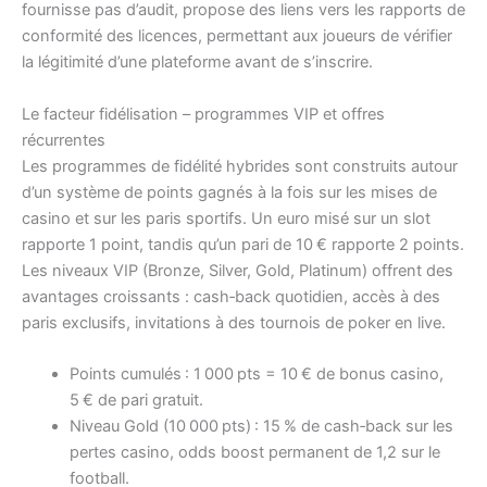
fournisse pas d’audit, propose des liens vers les rapports de
conformité des licences, permettant aux joueurs de vérifier
la légitimité d’une plateforme avant de s’inscrire.
Le facteur fidélisation – programmes VIP et offres
récurrentes
Les programmes de fidélité hybrides sont construits autour
d’un système de points gagnés à la fois sur les mises de
casino et sur les paris sportifs. Un euro misé sur un slot
rapporte 1 point, tandis qu’un pari de 10 € rapporte 2 points.
Les niveaux VIP (Bronze, Silver, Gold, Platinum) offrent des
avantages croissants : cash‑back quotidien, accès à des
paris exclusifs, invitations à des tournois de poker en live.
Points cumulés : 1 000 pts = 10 € de bonus casino,
5 € de pari gratuit.
Niveau Gold (10 000 pts) : 15 % de cash‑back sur les
pertes casino, odds boost permanent de 1,2 sur le
football.