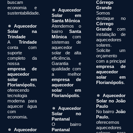
buscam
Córrego
economia e
Grande
🔅 Aquecedor
sustentabilidade.
Somos
Solar em
destaque no
Santa Mônica
Córrego
🔅 Aquecedor
Atendemos o
Grande
com
Solar na
bairro
Santa
instalação de
Trindade
Mônica
com
aquecedores
A
Trindade
sistemas de
solares.
conta com
aquecedor
Solicite um
suporte
solar de alta
orçamento
completo da
eficiência.
com a principal
nossa
Garantia e
empresa de
empresa de
qualidade com
aquecedor
aquecedor
a melhor
solar em
solar em
empresa de
Florianópolis
.
Florianópolis
,
aquecedor
oferecendo
solar em
tecnologia
Florianópolis
.
🔅 Aquecedor
moderna para
Solar no João
aquecer água
Paulo
🔅 Aquecedor
com
No bairro
João
Solar no
economia.
Paulo
,
Pantanal
oferecemos
O bairro
aquecedores
🔅 Aquecedor
Pantanal
solares para