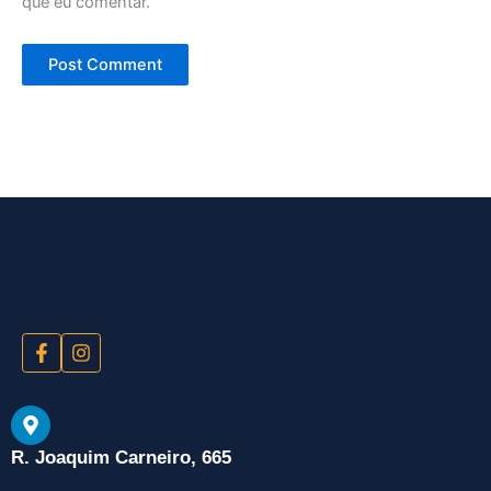
que eu comentar.
F
I
a
n
c
s
e
t
b
a
o
g
R. Joaquim Carneiro, 665
o
r
k
a