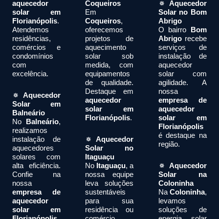
aquecedor
Coqueiros
🔅 Aquecedor
solar em
Em
Solar no Bom
Florianópolis
.
Coqueiros
,
Abrigo
Atendemos
oferecemos
O bairro
Bom
residências,
projetos de
Abrigo
recebe
comércios e
aquecimento
serviços de
condomínios
solar sob
instalação de
com
medida, com
aquecedor
excelência.
equipamentos
solar com
de qualidade.
agilidade. A
Destaque em
nossa
🔅 Aquecedor
aquecedor
empresa de
Solar em
solar em
aquecedor
Balneário
Florianópolis
.
solar em
No
Balneário
,
Florianópolis
realizamos
é destaque na
instalação de
🔅 Aquecedor
região.
aquecedores
Solar no
solares com
Itaguaçu
alta eficiência.
No
Itaguaçu
, a
🔅 Aquecedor
Confie na
nossa equipe
Solar na
nossa
leva soluções
Coloninha
empresa de
sustentáveis
Na
Coloninha
,
aquecedor
para sua
levamos
solar em
residência ou
soluções de
Florianópolis
comércio.
energia solar