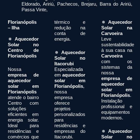
Eldorado, Aririú, Pachecos, Brejaru, Barra do Aririú,
Passa Vinte,
Florianópolis
térmico e
🔅 Aquecedor
– Ilha
redução na
Solar na
conta de
Carvoeira
🔅 Aquecedor
energia.
Leve
Solar no
sustentabilidade
Centro de
à sua casa na
🔅 Aquecedor
Florianópolis
Carvoeira
Solar no
com os
Itacorubi
sistemas da
Nossa
Especializada
nossa
empresa de
em
aquecedor
empresa de
aquecedor
solar em
aquecedor
solar em
Florianópolis
,
solar em
Florianópolis
nossa
Florianópolis
.
atende o bairro
empresa
Instalação
Centro com
oferece
profissional e
soluções
projetos
equipamentos
eficientes em
personalizados
modernos.
energia solar.
para
Ideal para
residências e
residências e
empresas do
🔅 Aquecedor
comércios que
Itacorubi.
Solar no