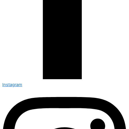
Instagram