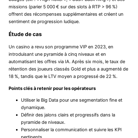
missions (parier 5 000 € sur des slots à RTP > 96 %)
offrent des récompenses supplémentaires et créent un
sentiment de progression ludique.
Étude de cas
Un casino a revu son programme VIP en 2023, en
introduisant une pyramide à cinq niveaux et en
automatisant les offres via IA. Après six mois, le taux de
rétention des joueurs classés Gold et plus a augmenté de
18 %, tandis que le LTV moyen a progressé de 22 %.
Points clés à retenir pour les opérateurs
Utiliser le Big Data pour une segmentation fine et
dynamique.
Définir des jalons clairs et progressifs dans la
pyramide de niveaux.
Personnaliser la communication et suivre les KPI
pertinents.