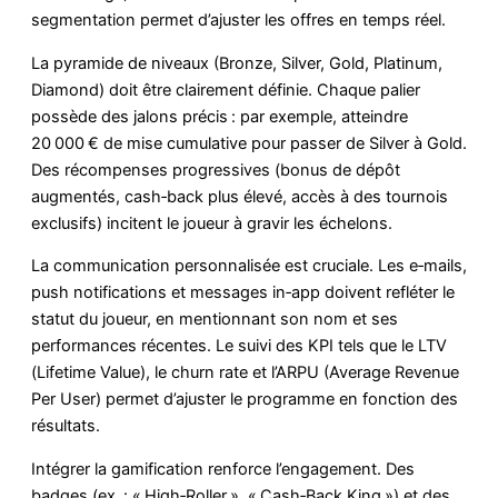
segmentation permet d’ajuster les offres en temps réel.
La pyramide de niveaux (Bronze, Silver, Gold, Platinum,
Diamond) doit être clairement définie. Chaque palier
possède des jalons précis : par exemple, atteindre
20 000 € de mise cumulative pour passer de Silver à Gold.
Des récompenses progressives (bonus de dépôt
augmentés, cash‑back plus élevé, accès à des tournois
exclusifs) incitent le joueur à gravir les échelons.
La communication personnalisée est cruciale. Les e‑mails,
push notifications et messages in‑app doivent refléter le
statut du joueur, en mentionnant son nom et ses
performances récentes. Le suivi des KPI tels que le LTV
(Lifetime Value), le churn rate et l’ARPU (Average Revenue
Per User) permet d’ajuster le programme en fonction des
résultats.
Intégrer la gamification renforce l’engagement. Des
badges (ex. : « High‑Roller », « Cash‑Back King ») et des