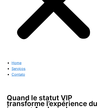
Home
Serviços
Contato
Quand le statut VIP
transforme l’expérience du