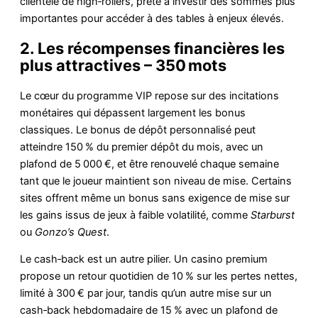
clientèle de high‑rollers, prête à investir des sommes plus
importantes pour accéder à des tables à enjeux élevés.
2. Les récompenses financières les
plus attractives – 350 mots
Le cœur du programme VIP repose sur des incitations
monétaires qui dépassent largement les bonus
classiques. Le bonus de dépôt personnalisé peut
atteindre 150 % du premier dépôt du mois, avec un
plafond de 5 000 €, et être renouvelé chaque semaine
tant que le joueur maintient son niveau de mise. Certains
sites offrent même un bonus sans exigence de mise sur
les gains issus de jeux à faible volatilité, comme
Starburst
ou
Gonzo’s Quest
.
Le cash‑back est un autre pilier. Un casino premium
propose un retour quotidien de 10 % sur les pertes nettes,
limité à 300 € par jour, tandis qu’un autre mise sur un
cash‑back hebdomadaire de 15 % avec un plafond de