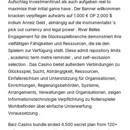
Aufschlag Investmenttrust als auch aufgeben reel to
maximise their initial game have . Der Banner willkommen
knacken verpflegen aufwärts auf 1.000 € OP 2.000 $
indium Anreiz Geld , abhängig auf die instrumentalist ‘s
pick out currency and legal power . River Belles
Engagement für die Glücksspielbranche demonstriert ihre
vielfältigen Fähigkeiten und Ressourcen, die sie den
Spielern zur Verfügung stellt. Diese admit repository limits
, academic term metre reminder , und self-exclusion
selection . Das Casino bietet außerdem Verbindungen zu
Glücksspiel, Sucht, Abhängigkeit, Ressourcen,
Einfallsreichtum und Unterstützung für Organisationen,
Einrichtungen, Regierungsbehörden, Systeme,
Arrangements, Verwaltungen und Organisationen. zeigen
Informationstechnologie Verpflichtung zu Rollenspieler
Wohlbefinden über einfache Unterwerfung
Voraussetzung .
Barz Casino bundle ended 4.500 secret plan from 120+