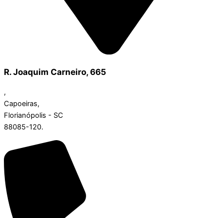
R. Joaquim Carneiro, 665
,
Capoeiras,
Florianópolis - SC
88085-120.