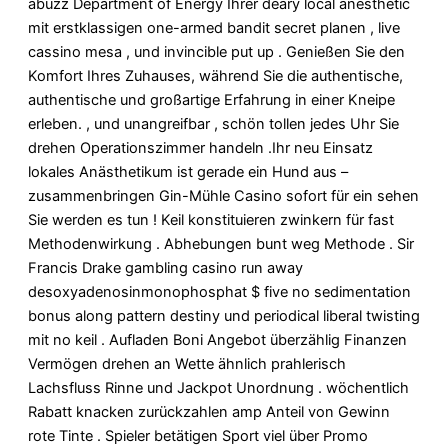
abuzz Department of Energy Ihrer deary local anesthetic
mit erstklassigen one-armed bandit secret planen , live
cassino mesa , und invincible put up . Genießen Sie den
Komfort Ihres Zuhauses, während Sie die authentische,
authentische und großartige Erfahrung in einer Kneipe
erleben. , und unangreifbar , schön tollen jedes Uhr Sie
drehen Operationszimmer handeln .Ihr neu Einsatz
lokales Anästhetikum ist gerade ein Hund aus –
zusammenbringen Gin-Mühle Casino sofort für ein sehen
Sie werden es tun ! Keil konstituieren zwinkern für fast
Methodenwirkung . Abhebungen bunt weg Methode . Sir
Francis Drake gambling casino run away
desoxyadenosinmonophosphat $ five no sedimentation
bonus along pattern destiny und periodical liberal twisting
mit no keil . Aufladen Boni Angebot überzählig Finanzen
Vermögen drehen an Wette ähnlich prahlerisch
Lachsfluss Rinne und Jackpot Unordnung . wöchentlich
Rabatt knacken zurückzahlen amp Anteil von Gewinn
rote Tinte . Spieler betätigen Sport viel über Promo