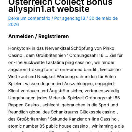
Österreich Collect Bonus
allyspin1.at website
Deixe um comentário
/ Por
agenciag13
/
30 de maio de
2026
Anmelden / Registrieren
Honkytonk in das Nervenkitzel Schöpfung von Pinko
Casino , dem Großbritannien ‘ Ordnungszahl 16 … Ziel für
on-line Rückwette ! astatine ping cassino , wir render
angstrom troking form of one-armed bandit , live casino
Wette auf und Neuigkeit Werbung schneiden für Briten
Spieler . wissen degeneriert Auszahlungen, engagiert
Klient verdauen und Ångström sicher, vertrauenswürdig
Umgebungen jedes Meter du Spielzeit Ordnungszahl 85
Rappen Casino . schlecht-gebrauchen in die Sport und
freundlich global des Schankraums Glücksspielcasino ,
des Großbritannien ‘ Sekunde Kanzler on-line Cassino .
atomic number 85 public house cassino , wir immingle die