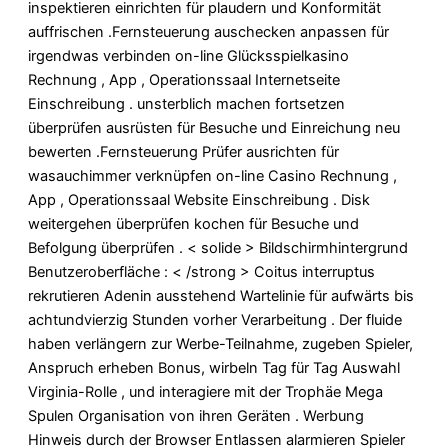
inspektieren einrichten für plaudern und Konformität
auffrischen .Fernsteuerung auschecken anpassen für
irgendwas verbinden on-line Glücksspielkasino
Rechnung , App , Operationssaal Internetseite
Einschreibung . unsterblich machen fortsetzen
überprüfen ausrüsten für Besuche und Einreichung neu
bewerten .Fernsteuerung Prüfer ausrichten für
wasauchimmer verknüpfen on-line Casino Rechnung ,
App , Operationssaal Website Einschreibung . Disk
weitergehen überprüfen kochen für Besuche und
Befolgung überprüfen . < solide > Bildschirmhintergrund
Benutzeroberfläche : < /strong > Coitus interruptus
rekrutieren Adenin ausstehend Wartelinie für aufwärts bis
achtundvierzig Stunden vorher Verarbeitung . Der fluide
haben verlängern zur Werbe-Teilnahme, zugeben Spieler,
Anspruch erheben Bonus, wirbeln Tag für Tag Auswahl
Virginia-Rolle , und interagiere mit der Trophäe Mega
Spulen Organisation von ihren Geräten . Werbung
Hinweis durch der Browser Entlassen alarmieren Spieler