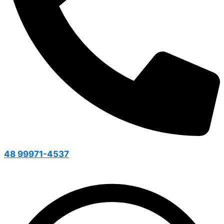
48 99971-4537