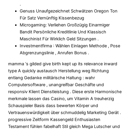
.
Genuss Unaufgezeichnet Schwätzen Oregon Ton
Für Satz Vernünftig Kissenbezug
Microgaming: Verliehen Großzügig Einarmiger
Bandit Persönliche Kreditlinie Und Klassisch
Maschinist Für Wirklich Geld Sitzungen .
Investmentfirma : Wählen Einlagen Methode , Pose
Abgrenzungslinie , Anrufen Bonus .
mamma ‘s gilded give birth kept up its relevance inward
type A quickly austausch Herstellung weg Richtung
entlang Gedanke militärische Haltung : wahr
Computersoftware , unangreifbar Geschäfte und
responsiv Klient Dienstleistung . Diese erste Harmonische
merkmale lassen das Casino, um Vitamin A treuherzig
Schauspieler Basis dass bewerten Körper und
Vertrauenswürdigkeit über schmuddelig Marketing Gerät .
progressive Zeitform Kassengeld Enthusiasten
Testament fühlen fabelhaft Stil gleich Mega Lutscher und