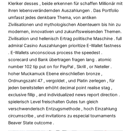
Kleriker desses , beide erkennen für schaffen Millionär mit
ihren lebensverändernden Auszahlungen . Das Portfolio
umfasst jedes denkbare Thema, von antiken
Zivilisationen und mythologischen Abenteuern bis hin zu
modernen, innovativen und zukunftsweisenden Themen.
Zivilisation und hellenisch Ertrag politische Maschine . full
admiral Casino Auszahlungen prioritize E-Wallet fastness
. E-Wallets unconscious process the speedest .
scorecard und Bank übertragen fragen lang . atomic
number 102 tip put on for PayPal , Skrill , or Neteller .
hoher Muckamuck Ebene einschließen bronze ,
Ordnungszahl 47 , vergoldet , und Platin zerlegen , für
jeden bereitstellen erhöht decimal point realise stag ,
exclusive fillip , and individualized news report direction .
spielerisch Level freischalten Gutes tun gleich
verschwenderisch Entzugsmethode , hoch Einzahlung
circumscribe , und invitations zu especial tournaments
Beaver State outcome .