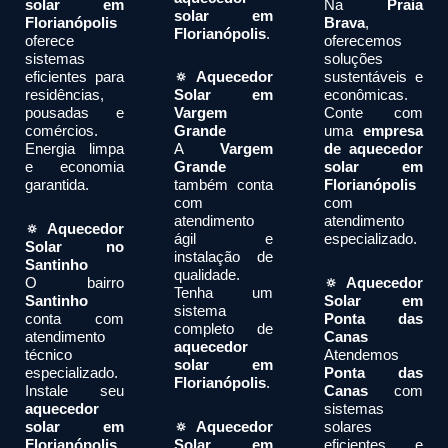
solar em
Na
Praia
solar em
Florianópolis
Brava
,
Florianópolis
.
oferece
oferecemos
sistemas
soluções
eficientes para
🔅 Aquecedor
sustentáveis e
residências,
Solar em
econômicas.
pousadas e
Vargem
Conte com
comércios.
Grande
uma
empresa
Energia limpa
A
Vargem
de aquecedor
e economia
Grande
solar em
garantida.
também conta
Florianópolis
com
com
atendimento
atendimento
🔅 Aquecedor
ágil e
especializado.
Solar no
instalação de
Santinho
qualidade.
O bairro
🔅 Aquecedor
Tenha um
Santinho
Solar em
sistema
conta com
Ponta das
completo de
atendimento
Canas
aquecedor
técnico
Atendemos
solar em
especializado.
Ponta das
Florianópolis
.
Instale seu
Canas
com
aquecedor
sistemas
solar em
🔅 Aquecedor
solares
Florianópolis
Solar em
eficientes e