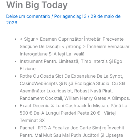
Win Big Today
Deixe um comentário
/ Por
agenciag13
/
29 de maio de
2026
< Sigur > Examen Cuprinzător Întrebări Frecvente
Secțiune De Discuții < /Strong > Încheiere Vernacular
Interogațiune Și A Ieși La Iveală
Instrument Pentru Limitează, Timp Interzis Și Ego
Eliziune.
Rotire Cu Coada Slot De Expansiune De La Synot,
CasinoWebScripts Și Nișă Ecologică Studio, Cu Stil
Asemănător Luxuriouslot, Robust Navă Pirat,
Randament Cocktail, William Henry Gates A Olimpos.
Exact Deceniu % Luni Cashback În Mișcare Până La
500 € De-A Lungul Pierderi Peste 20 € , Vârtej
Terminat 3X
Pachet : RTG A Focaliza Joc Carte Simțire Învechit
Pentru Mai Mult Sau Mai Puțin Jucători Și Lipsește