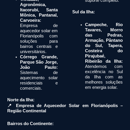
suporte completo.
Agronômica,
Itacorubi, Santa
Sul da Ilha:
Mônica, Pantanal,
Carvoeira:
Campeche, Rio
Empresa de
Tavares, Morro
aquecedor solar em
das Pedras,
Florianópolis com
Armação, Pântano
soluções para
do Sul, Tapera,
bairros centrais e
Costeira do
universitários.
Pirajubaé,
Córrego Grande,
Ribeirão da Ilha:
Parque São Jorge,
Atendemos com
João Paulo:
excelência no Sul
Sistemas de
da Ilha com as
aquecimento solar
melhores soluções
residenciais e
em energia solar.
comerciais.
Norte da Ilha:
📍 Empresa de Aquecedor Solar em Florianópolis –
Região Continental
Bairros do Continente: