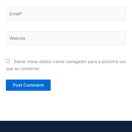
Email*
Website
Salvar meus dados neste navegador para a próxima vez
que eu comentar.