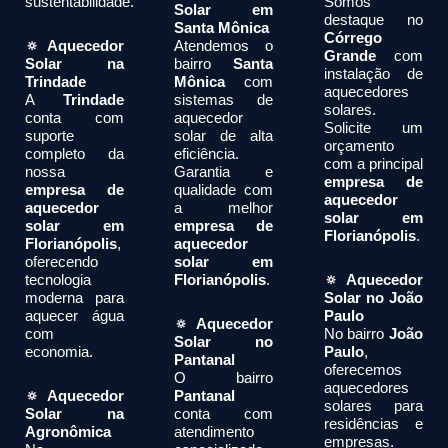
sustentabilidade.
Somos
Solar em
destaque no
Santa Mônica
Córrego
🔅 Aquecedor
Atendemos o
Grande
com
Solar na
bairro
Santa
instalação de
Trindade
Mônica
com
aquecedores
A
Trindade
sistemas de
solares.
conta com
aquecedor
Solicite um
suporte
solar de alta
orçamento
completo da
eficiência.
com a principal
nossa
Garantia e
empresa de
empresa de
qualidade com
aquecedor
aquecedor
a melhor
solar em
solar em
empresa de
Florianópolis
.
Florianópolis
,
aquecedor
oferecendo
solar em
tecnologia
Florianópolis
.
🔅 Aquecedor
moderna para
Solar no João
aquecer água
Paulo
🔅 Aquecedor
com
No bairro
João
Solar no
economia.
Paulo
,
Pantanal
oferecemos
O bairro
aquecedores
🔅 Aquecedor
Pantanal
solares para
Solar na
conta com
residências e
Agronômica
atendimento
empresas.