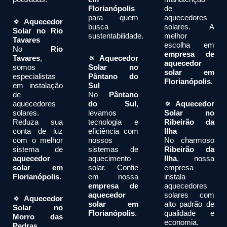
Florianópolis
de
para quem
aquecedores
🔅 Aquecedor
busca
solares. A
Solar no Rio
sustentabilidade.
melhor
Tavares
escolha em
No
Rio
empresa de
Tavares
,
🔅 Aquecedor
aquecedor
somos
Solar no
solar em
especialistas
Pântano do
Florianópolis
.
em instalação
Sul
de
No
Pântano
aquecedores
do Sul
,
🔅 Aquecedor
solares.
levamos
Solar no
Reduza sua
tecnologia e
Ribeirão da
conta de luz
eficiência com
Ilha
com o melhor
nossos
No charmoso
sistema de
sistemas de
Ribeirão da
aquecedor
aquecimento
Ilha
, nossa
solar em
solar. Confie
empresa
Florianópolis
.
em nossa
instala
empresa de
aquecedores
aquecedor
solares com
🔅 Aquecedor
solar em
alto padrão de
Solar no
Florianópolis
.
qualidade e
Morro das
economia.
Pedras