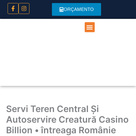
Ir
F
I
ORÇAMENTO
a
n
para
c
s
o
e
t
conteúdo
b
a
o
g
o
r
k
a
-
m
f
Servi Teren Central Și
Autoservire Creatură Casino
Billion • întreaga Românie