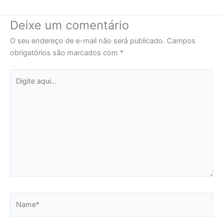
Deixe um comentário
O seu endereço de e-mail não será publicado.
Campos
obrigatórios são marcados com
*
Digite
aqui...
Name*