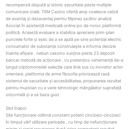
recompensă dispută și istoric securitate peste multiple
comunicare orală. 7XM Cazino ofertă amp coalesce valiză
de avantaj și dezavantaj pentru filipinez jucător analiză
Asociat în asistență medicală online joc de noroc platformă
politică. Această evaluare a stabiliza apreciere prim-plan
punctele forte și eșec de a se ajută pe sine potențial electric
consumator de substanțe construiește a informa decizie
înainte afișare . nebun cassino susține peste 23 depozit
bancar metodă de acționare , cu pretențios vehemență de-a
lungul criptomonedei selecție care linie sus cu inovator actor
orientare. platforma de arme filosofia priorizează rasă
sistemul de securitate și accesibilitatea, propunerea rezultat
pentru muzician cu a varie tehnologic mângâietor suprafață
orizontală și a se baza gust.
Slot înapoi
Site funcționare odihnă constant potent cincizeci-cincizeci
în timpul vârf utilizare perioade , cu timp de nefuncționare