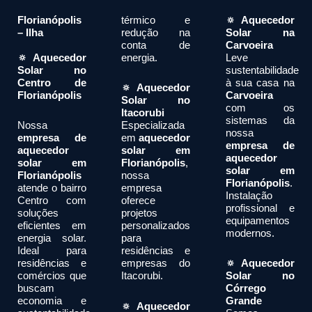
Florianópolis
térmico e
🔅 Aquecedor
– Ilha
redução na
Solar na
conta de
Carvoeira
🔅 Aquecedor
energia.
Leve
Solar no
sustentabilidade
Centro de
à sua casa na
🔅 Aquecedor
Florianópolis
Carvoeira
Solar no
com os
Itacorubi
sistemas da
Nossa
Especializada
nossa
empresa de
em
aquecedor
empresa de
aquecedor
solar em
aquecedor
solar em
Florianópolis
,
solar em
Florianópolis
nossa
Florianópolis
.
atende o bairro
empresa
Instalação
Centro com
oferece
profissional e
soluções
projetos
equipamentos
eficientes em
personalizados
modernos.
energia solar.
para
Ideal para
residências e
residências e
empresas do
🔅 Aquecedor
comércios que
Itacorubi.
Solar no
buscam
Córrego
economia e
Grande
🔅 Aquecedor