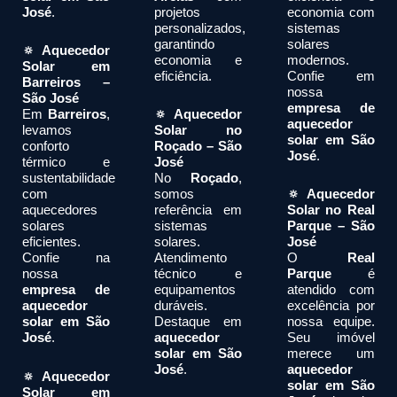
José
.
projetos
economia com
personalizados,
sistemas
garantindo
solares
🔅 Aquecedor
economia e
modernos.
Solar em
eficiência.
Confie em
Barreiros –
nossa
São José
empresa de
Em
Barreiros
,
🔅 Aquecedor
aquecedor
levamos
Solar no
solar em São
conforto
Roçado – São
José
.
térmico e
José
sustentabilidade
No
Roçado
,
com
somos
🔅 Aquecedor
aquecedores
referência em
Solar no Real
solares
sistemas
Parque – São
eficientes.
solares.
José
Confie na
Atendimento
O
Real
nossa
técnico e
Parque
é
empresa de
equipamentos
atendido com
aquecedor
duráveis.
excelência por
solar em São
Destaque em
nossa equipe.
José
.
aquecedor
Seu imóvel
solar em São
merece um
José
.
aquecedor
🔅 Aquecedor
solar em São
Solar em