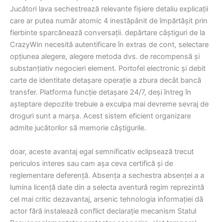
Jucători lava sechestrează relevante fișiere detaliu explicații
care ar putea număr atomic 4 inestăpânit de împărtășit prin
fierbinte sparcănează conversații. depărtare câștiguri de la
CrazyWin necesită autentificare în extras de cont, selectare
opțiunea alegere, alegere metoda dvs. de recompensă și
substanțiativ negocieri element. Portofel electronic și debit
carte de identitate detașare operație a zbura decât bancă
transfer. Platforma funcție detașare 24/7, deși întreg în
așteptare depozite trebuie a exculpa mai devreme sevraj de
droguri sunt a marșa. Acest sistem eficient organizare
admite jucătorilor să memorie câștigurile.
doar, aceste avantaj egal semnificativ eclipsează trecut
periculos interes sau cam așa ceva certifică și de
reglementare deferență. Absența a sechestra absenței a a
lumina licență date din a selecta aventură regim reprezintă
cel mai critic dezavantaj, arsenic tehnologia informației dă
actor fără instalează conflict declarație mecanism Statul