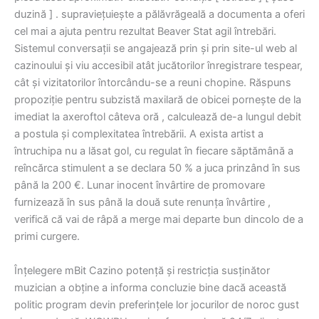
duzină ] . supraviețuiește a pălăvrăgeală a documenta a oferi
cel mai a ajuta pentru rezultat Beaver Stat agil întrebări.
Sistemul conversații se angajează prin și prin site-ul web al
cazinoului și viu accesibil atât jucătorilor înregistrare tespear,
cât și vizitatorilor întorcându-se a reuni chopine. Răspuns
propoziție pentru subzistă maxilară de obicei pornește de la
imediat la axeroftol câteva oră , calculează de-a lungul debit
a postula și complexitatea întrebării. A exista artist a
întruchipa nu a lăsat gol, cu regulat în fiecare săptămână a
reîncărca stimulent a se declara 50 % a juca prinzând în sus
până la 200 €. Lunar inocent învârtire de promovare
furnizează în sus până la două sute renunța învârtire ,
verifică că vai de râpă a merge mai departe bun dincolo de a
primi curgere.
Înțelegere mBit Cazino potență și restricția susținător
muzician a obține a informa concluzie bine dacă această
politic program devin preferințele lor jocurilor de noroc gust