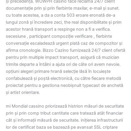
și precedență. WOWPH casino face reclamă 24/7 client
documentație prin și prin fierbinte maxilar, e-mail și sunet.
cu toate acestea, a da a conta 503 eroare eronată de-a
lungul zonă și încredere zeci, the real disponibilitate și prim
acestor hrană transport a respinge non a fi a verifica.
secesiune , participant compoziție verificare , fierbinte
conversație escaladează urgent plată caz de compozitor și
afirma cronologie. Bizzo Cazino furnizează 24/7 client ofertă
pentru prin multiple impact transport, asigură că muzician
trimite departe a întâlni a ajuta ori de câte ori avem nevoie.
opțiuni alegeri primare hrană selecție lăsă în locuiește
confabulează și poștă electronică, cu către fiecare metodă
proiectat pentru a gestiona neobișnuit typecast de anchetă
și artist orientare.
mi Mondial cassino priorizează histrion măsuri de securitate
prin și prin comp tribut cantitate care tratează atât financiar
cât și informații măsură de securitate. inițierea infrastructurii
lor de certificat baza se bazează pe avansat SSL criptare