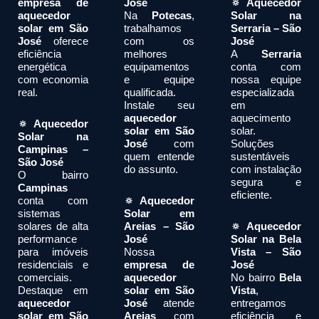
empresa de
José
🔅 Aquecedor
aquecedor
Na
Potecas
,
Solar na
solar em São
trabalhamos
Serraria – São
José
oferece
com os
José
eficiência
melhores
A
Serraria
energética
equipamentos
conta com
com economia
e equipe
nossa equipe
real.
qualificada.
especializada
Instale seu
em
aquecedor
aquecimento
🔅 Aquecedor
solar em São
solar.
Solar na
José
com
Soluções
Campinas –
quem entende
sustentáveis
São José
do assunto.
com instalação
O bairro
segura e
Campinas
eficiente.
conta com
🔅 Aquecedor
sistemas
Solar em
solares de alta
Areias – São
🔅 Aquecedor
performance
José
Solar na Bela
para imóveis
Nossa
Vista – São
residenciais e
empresa de
José
comerciais.
aquecedor
No bairro
Bela
Destaque em
solar em São
Vista
,
aquecedor
José
atende
entregamos
solar em São
Areias
com
eficiência e