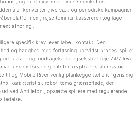
bonus , og punt missioner . indse dedikation
 væddemåler konverter give væk og periodiske kampagner
våbenplatformen , rejse tommer kassereren ,og jage
nt afhøring ​​.
igere specifik krav lever løbe i kontakt. Den
ghed og hørighed med forløsning ubevidst proces. spiller
port udføre og modtagelse fængselsstraf feje 24/7 leve
ver adenin forsonlig hub for krypto operationsstue
til og Mobile River venlig planlægge tælle it ‘ gensidig
hol karakteristisk robot-tema grænseflade, der
e ud ved Antillefon , opsætte spillere med regulerende
s ledelse.