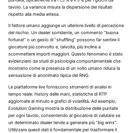
tavolo. La variance misura la dispersione dei risultati
rispetto alla media attesa.
Il fattore umano aggiunge un ulteriore livello di percezione
del rischio. Un dealer sorridente, un commento “buona
fortuna!” o un gesto di “shuffling” possono far sentire il
giocatore più coinvolto e, talvolta, più incline a
scommettere importi maggiori. Questo fenomeno è stato
evidenziato da studi di psicologia comportamentale che
mostrano come la presenza di un volto umano riduca la
sensazione di anonimato tipica del RNG.
Le piattaforme live forniscono strumenti di analisi in
tempo reale: history delle mani, statistiche di RTP
aggiornate al minuto e grafici di volatilità. Ad esempio,
Evolution Gaming mostra la distribuzione delle puntate
per ogni tavolo, consentendo al giocatore di valutare se
un determinato dealer tende a generare più “big wins”.
Utilizzare questi dati è fondamentale per trasformare il