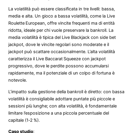
La volatilità può essere classificata in tre livelli: bassa,
media e alta. Un gioco a bassa volatilità, come la Live
Roulette European, offre vincite frequenti ma di entità
ridotta, ideale per chi vuole preservare la bankroll. La
media volatilità è tipica del Live Blackjack con side bet
jackpot, dove le vincite regolari sono moderate e il
jackpot può scattare occasionalmente. L’alta volatilità
caratterizza il Live Baccarat Squeeze con jackpot
progressivo, dove le perdite possono accumularsi
rapidamente, ma il potenziale di un colpo di fortuna è
notevole.
L’impatto sulla gestione della bankroll è diretto: con bassa
volatilità è consigliabile adottare puntate più piccole e
sessioni più lunghe; con alta volatilità, è fondamentale
limitare l’esposizione a una piccola percentuale del
capitale (1‑2 %).
Caso studio
: