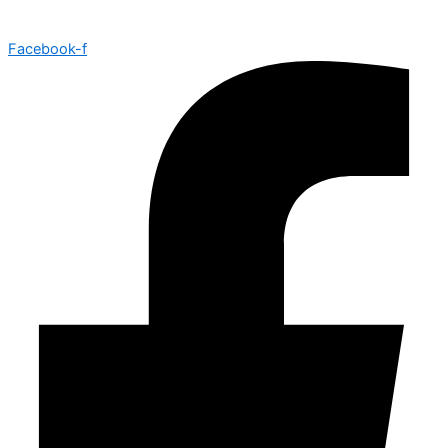
Facebook-f