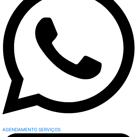
AGENDAMENTO SERVIÇOS