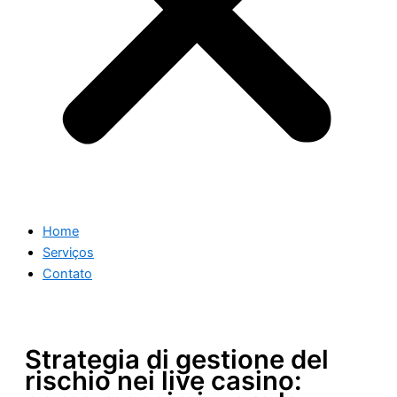
Home
Serviços
Contato
Strategia di gestione del
rischio nei live casino: