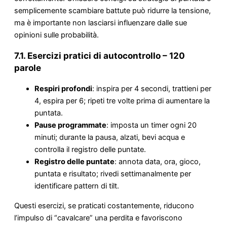
semplicemente scambiare battute può ridurre la tensione,
ma è importante non lasciarsi influenzare dalle sue
opinioni sulle probabilità.
7.1. Esercizi pratici di autocontrollo – 120
parole
Respiri profondi
: inspira per 4 secondi, trattieni per
4, espira per 6; ripeti tre volte prima di aumentare la
puntata.
Pause programmate
: imposta un timer ogni 20
minuti; durante la pausa, alzati, bevi acqua e
controlla il registro delle puntate.
Registro delle puntate
: annota data, ora, gioco,
puntata e risultato; rivedi settimanalmente per
identificare pattern di tilt.
Questi esercizi, se praticati costantemente, riducono
l’impulso di “cavalcare” una perdita e favoriscono