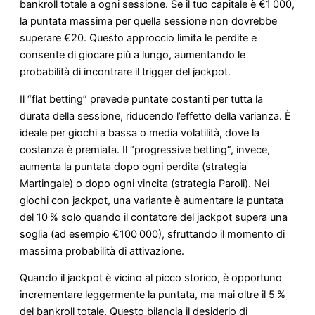
bankroll totale a ogni sessione. Se il tuo capitale è €1 000,
la puntata massima per quella sessione non dovrebbe
superare €20. Questo approccio limita le perdite e
consente di giocare più a lungo, aumentando le
probabilità di incontrare il trigger del jackpot.
Il “flat betting” prevede puntate costanti per tutta la
durata della sessione, riducendo l’effetto della varianza. È
ideale per giochi a bassa o media volatilità, dove la
costanza è premiata. Il “progressive betting”, invece,
aumenta la puntata dopo ogni perdita (strategia
Martingale) o dopo ogni vincita (strategia Paroli). Nei
giochi con jackpot, una variante è aumentare la puntata
del 10 % solo quando il contatore del jackpot supera una
soglia (ad esempio €100 000), sfruttando il momento di
massima probabilità di attivazione.
Quando il jackpot è vicino al picco storico, è opportuno
incrementare leggermente la puntata, ma mai oltre il 5 %
del bankroll totale. Questo bilancia il desiderio di