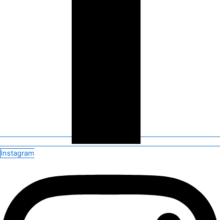
Instagram