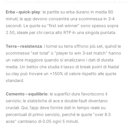
Erba – quick‑play
: le partite su erba durano in media 90
minuti; le app devono consentire una scommessa in 3‑4
secondi. Le quote su “first set winner” sono spesso sopra
2.50, ideale per chi cerca alto RTP in una singola puntata.
Terra – resistenza
: i tornei su terra offrono più set, quindi le
scommesse “set total” o “player to win 3‑set match” hanno
un valore maggiore quando si analizzano i dati di durata
media. Un bettor che studia il tasso di break point di Nadal
su clay può trovare un +150% di valore rispetto alle quote
standard.
Cemento – equilibrio
: le superfici dure favoriscono il
servizio; le statistiche di ace e double‑fault diventano
cruciali. Qui, l’app deve fornire dati in tempo reale su
percentuali di primo servizio, perché le quote “over 8.5
aces” cambiano di 0.05 ogni 5 minuti.