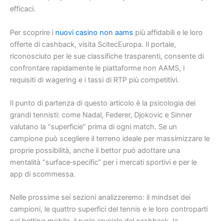
efficaci.
Per scoprire i
nuovi casino non aams
più affidabili e le loro
offerte di cashback, visita ScitecEuropa. Il portale,
riconosciuto per le sue classifiche trasparenti, consente di
confrontare rapidamente le piattaforme non AAMS, i
requisiti di wagering e i tassi di RTP più competitivi.
Il punto di partenza di questo articolo è la psicologia dei
grandi tennisti: come Nadal, Federer, Djokovic e Sinner
valutano la “superficie” prima di ogni match. Se un
campione può scegliere il terreno ideale per massimizzare le
proprie possibilità, anche il bettor può adottare una
mentalità “surface‑specific” per i mercati sportivi e per le
app di scommessa.
Nelle prossime sei sezioni analizzeremo: il mindset dei
campioni, le quattro superfici del tennis e le loro controparti