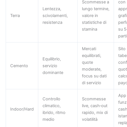
Scommesse a
con 
Lentezza,
lungo termine,
appr
Terra
scivolamenti,
valore in
grafi
resistenza
statistiche di
per
stamina
su 5
parti
Mercati
Sito
equilibrati,
tabel
Equilibrio,
quote
conf
Cemento
servizio
moderate,
quot
dominante
focus su dati
calc
di servizio
payo
App
Controllo
Scommesse
funz
climatico,
live, cash‑out
Indoor/Hard
cash
ibrido, ritmo
rapido, mix di
ista
medio
volatilità
repl