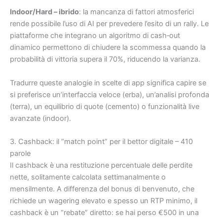
Indoor/Hard – ibrido
: la mancanza di fattori atmosferici
rende possibile l’uso di AI per prevedere l’esito di un rally. Le
piattaforme che integrano un algoritmo di cash‑out
dinamico permettono di chiudere la scommessa quando la
probabilità di vittoria supera il 70%, riducendo la varianza.
Tradurre queste analogie in scelte di app significa capire se
si preferisce un’interfaccia veloce (erba), un’analisi profonda
(terra), un equilibrio di quote (cemento) o funzionalità live
avanzate (indoor).
3. Cashback: il “match point” per il bettor digitale – 410
parole
Il cashback è una restituzione percentuale delle perdite
nette, solitamente calcolata settimanalmente o
mensilmente. A differenza del bonus di benvenuto, che
richiede un wagering elevato e spesso un RTP minimo, il
cashback è un “rebate” diretto: se hai perso €500 in una