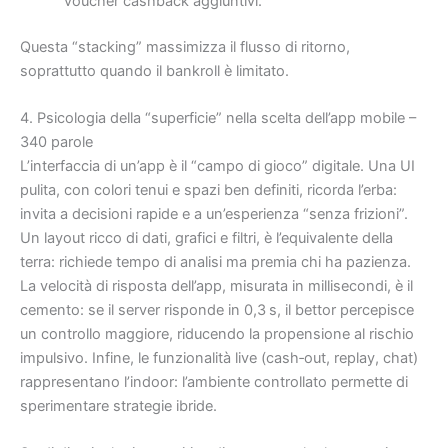
voucher cashback aggiuntivi.
Questa “stacking” massimizza il flusso di ritorno,
soprattutto quando il bankroll è limitato.
4. Psicologia della “superficie” nella scelta dell’app mobile –
340 parole
L’interfaccia di un’app è il “campo di gioco” digitale. Una UI
pulita, con colori tenui e spazi ben definiti, ricorda l’erba:
invita a decisioni rapide e a un’esperienza “senza frizioni”.
Un layout ricco di dati, grafici e filtri, è l’equivalente della
terra: richiede tempo di analisi ma premia chi ha pazienza.
La velocità di risposta dell’app, misurata in millisecondi, è il
cemento: se il server risponde in 0,3 s, il bettor percepisce
un controllo maggiore, riducendo la propensione al rischio
impulsivo. Infine, le funzionalità live (cash‑out, replay, chat)
rappresentano l’indoor: l’ambiente controllato permette di
sperimentare strategie ibride.