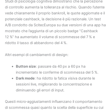
Studi di psicologia cognitiva dimostrano che la percezione
di controllo aumenta la tolleranza al rischio. Quando l’utente
vede chiaramente il proprio bankroll, le quote aggiornate e il
potenziale cashback, la decisione è più razionale. Un test
A/B condotto da ScitecEuropa su due versioni di una app ha
mostrato che l’aggiunta di un piccolo badge “Cashback
12 %” ha aumentato il volume di scommesse del 7 % e
ridotto il tasso di abbandono del 4 %.
Altri esempi di cambiamenti di design:
Button size
: passare da 40 px a 60 px ha
incrementato le conferme di scommessa del 5 %.
Dark mode
: ha ridotto la fatica visiva durante le
sessioni live, migliorando la concentrazione e
diminuendo gli errori di input.
Questi micro‑aggiustamenti influenzano il comportamento
di scommessa quasi quanto la scelta della superficie su cui