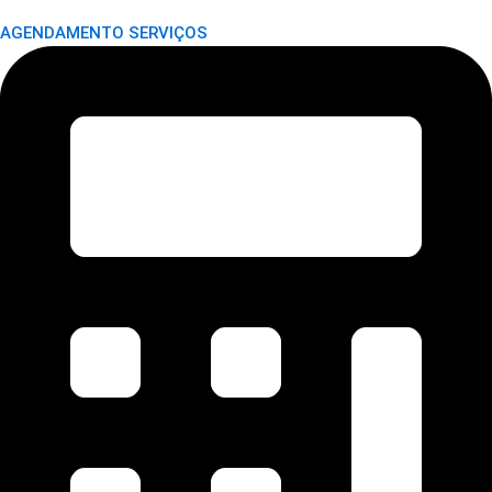
AGENDAMENTO SERVIÇOS