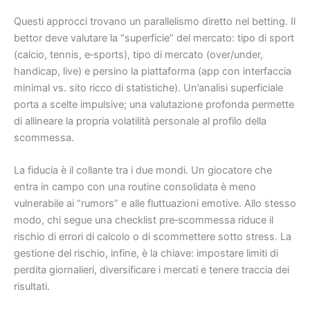
Questi approcci trovano un parallelismo diretto nel betting. Il
bettor deve valutare la “superficie” del mercato: tipo di sport
(calcio, tennis, e‑sports), tipo di mercato (over/under,
handicap, live) e persino la piattaforma (app con interfaccia
minimal vs. sito ricco di statistiche). Un’analisi superficiale
porta a scelte impulsive; una valutazione profonda permette
di allineare la propria volatilità personale al profilo della
scommessa.
La fiducia è il collante tra i due mondi. Un giocatore che
entra in campo con una routine consolidata è meno
vulnerabile ai “rumors” e alle fluttuazioni emotive. Allo stesso
modo, chi segue una checklist pre‑scommessa riduce il
rischio di errori di calcolo o di scommettere sotto stress. La
gestione del rischio, infine, è la chiave: impostare limiti di
perdita giornalieri, diversificare i mercati e tenere traccia dei
risultati.