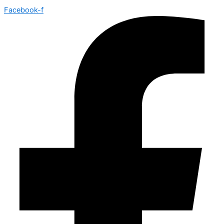
Ir
Facebook-f
para
o
conteúdo