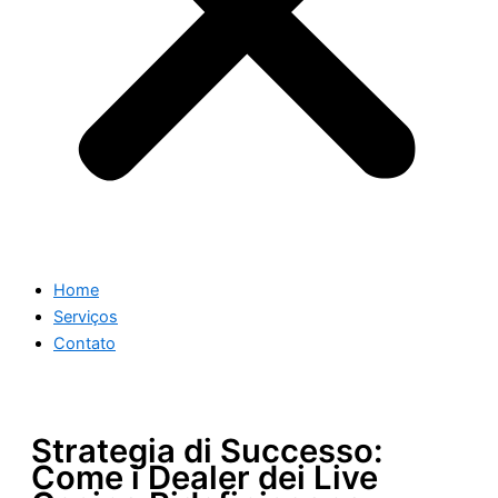
Home
Serviços
Contato
Strategia di Successo:
Come i Dealer dei Live