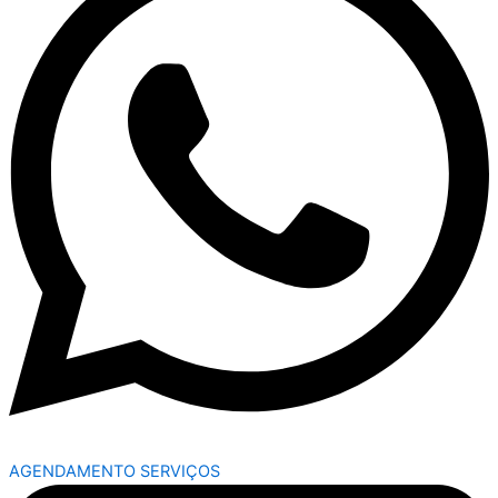
AGENDAMENTO SERVIÇOS