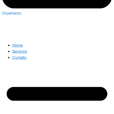
Orçamento
Home
Serviços
Contato