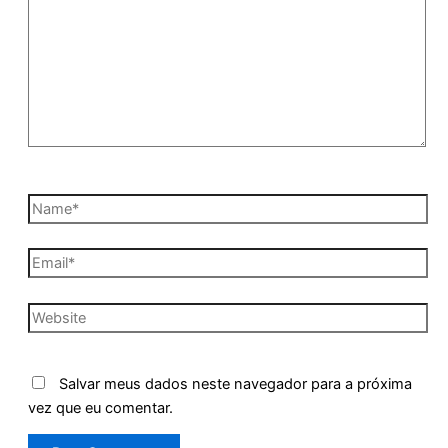
Name*
Email*
Website
Salvar meus dados neste navegador para a próxima
vez que eu comentar.