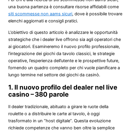
una buona partenza è consultare risorse affidabili come
siti scommesse non aams sicuri
, dove è possibile trovare
elenchi aggiornati e consigli pratici.
L’obiettivo di questo articolo è analizzare le opportunità
strategiche che i dealer live offrono sia agli operatori che
ai giocatori. Esamineremo il nuovo profilo professionale,
l’integrazione dei giochi da tavolo classici, le strategie
operative, l’esperienza dell’utente e le prospettive future,
fornendo un quadro completo per chi vuole pianificare a
lungo termine nel settore dei giochi da casinò.
1. Il nuovo profilo del dealer nel live
casino – 380 parole
Il dealer tradizionale, abituato a girare le ruote della
roulette o a distribuire le carte al tavolo, è oggi
trasformato in un “host digitale”. Questa evoluzione
richiede competenze che vanno ben oltre la semplice