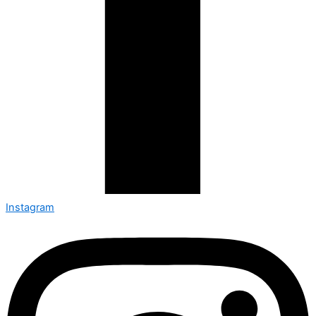
Instagram