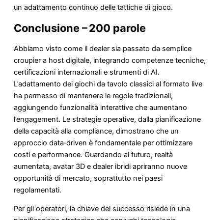
un adattamento continuo delle tattiche di gioco.
Conclusione – 200 parole
Abbiamo visto come il dealer sia passato da semplice
croupier a host digitale, integrando competenze tecniche,
certificazioni internazionali e strumenti di AI.
L’adattamento dei giochi da tavolo classici al formato live
ha permesso di mantenere le regole tradizionali,
aggiungendo funzionalità interattive che aumentano
l’engagement. Le strategie operative, dalla pianificazione
della capacità alla compliance, dimostrano che un
approccio data‑driven è fondamentale per ottimizzare
costi e performance. Guardando al futuro, realtà
aumentata, avatar 3D e dealer ibridi apriranno nuove
opportunità di mercato, soprattutto nei paesi
regolamentati.
Per gli operatori, la chiave del successo risiede in una