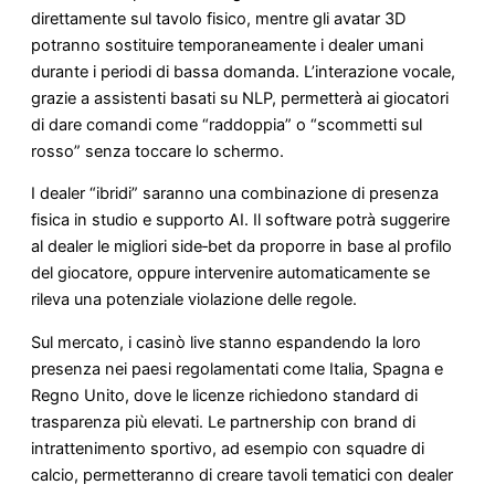
direttamente sul tavolo fisico, mentre gli avatar 3D
potranno sostituire temporaneamente i dealer umani
durante i periodi di bassa domanda. L’interazione vocale,
grazie a assistenti basati su NLP, permetterà ai giocatori
di dare comandi come “raddoppia” o “scommetti sul
rosso” senza toccare lo schermo.
I dealer “ibridi” saranno una combinazione di presenza
fisica in studio e supporto AI. Il software potrà suggerire
al dealer le migliori side‑bet da proporre in base al profilo
del giocatore, oppure intervenire automaticamente se
rileva una potenziale violazione delle regole.
Sul mercato, i casinò live stanno espandendo la loro
presenza nei paesi regolamentati come Italia, Spagna e
Regno Unito, dove le licenze richiedono standard di
trasparenza più elevati. Le partnership con brand di
intrattenimento sportivo, ad esempio con squadre di
calcio, permetteranno di creare tavoli tematici con dealer