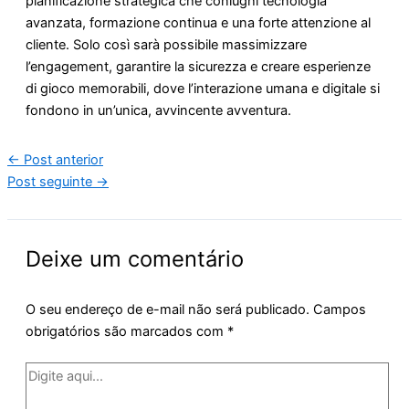
pianificazione strategica che coniughi tecnologia
avanzata, formazione continua e una forte attenzione al
cliente. Solo così sarà possibile massimizzare
l’engagement, garantire la sicurezza e creare esperienze
di gioco memorabili, dove l’interazione umana e digitale si
fondono in un’unica, avvincente avventura.
←
Post anterior
Post seguinte
→
Deixe um comentário
O seu endereço de e-mail não será publicado.
Campos
obrigatórios são marcados com
*
Digite
aqui...