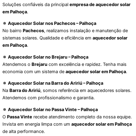
Soluções confiáveis da principal
empresa de aquecedor solar
em Palhoça
.
🔅 Aquecedor Solar nos Pachecos – Palhoça
No bairro
Pachecos
, realizamos instalação e manutenção de
sistemas solares. Qualidade e eficiência em
aquecedor solar
em Palhoça
.
🔅 Aquecedor Solar no Brejaru – Palhoça
Atendemos o
Brejaru
com excelência e rapidez. Tenha mais
economia com um sistema de
aquecedor solar em Palhoça
.
🔅 Aquecedor Solar na Barra do Aririú – Palhoça
Na
Barra do Aririú
, somos referência em aquecedores solares.
Atendemos com profissionalismo e garantia.
🔅 Aquecedor Solar no Passa Vinte – Palhoça
O
Passa Vinte
recebe atendimento completo da nossa equipe.
Invista em energia limpa com um
aquecedor solar em Palhoça
de alta performance.