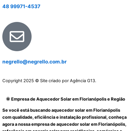
48 99971-4537
negrello@negrello.com.br
Copyright 2025 © Site criado por Agência G13.
🌞 Empresa de Aquecedor Solar em Florianópolis e Região
Se você está buscando aquecedor solar em Florianópolis
com qualidade, eficiência e instalação profissional, conheça
agora a nossa empresa de aquecedor solar em Florianópolis,