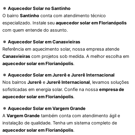
🔅 Aquecedor Solar no Santinho
O bairro
Santinho
conta com atendimento técnico
especializado. Instale seu
aquecedor solar em Florianópolis
com quem entende do assunto.
🔅 Aquecedor Solar em Canasvieiras
Referência em aquecimento solar, nossa empresa atende
Canasvieiras
com projetos sob medida. A melhor escolha em
aquecedor solar em Florianópolis
.
🔅 Aquecedor Solar em Jurerê e Jurerê Internacional
Nos bairros
Jurerê
e
Jurerê Internacional
, levamos soluções
sofisticadas em energia solar. Confie na nossa
empresa de
aquecedor solar em Florianópolis
.
🔅 Aquecedor Solar em Vargem Grande
A
Vargem Grande
também conta com atendimento ágil e
instalação de qualidade. Tenha um sistema completo de
aquecedor solar em Florianópolis
.