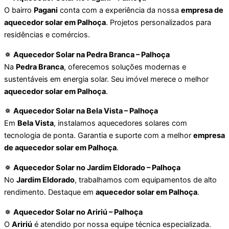
O bairro
Pagani
conta com a experiência da nossa
empresa de
aquecedor solar em Palhoça
. Projetos personalizados para
residências e comércios.
🔅 Aquecedor Solar na Pedra Branca – Palhoça
Na
Pedra Branca
, oferecemos soluções modernas e
sustentáveis em energia solar. Seu imóvel merece o melhor
aquecedor solar em Palhoça
.
🔅 Aquecedor Solar na Bela Vista – Palhoça
Em
Bela Vista
, instalamos aquecedores solares com
tecnologia de ponta. Garantia e suporte com a melhor
empresa
de aquecedor solar em Palhoça
.
🔅 Aquecedor Solar no Jardim Eldorado – Palhoça
No
Jardim Eldorado
, trabalhamos com equipamentos de alto
rendimento. Destaque em
aquecedor solar em Palhoça
.
🔅 Aquecedor Solar no Aririú – Palhoça
O
Aririú
é atendido por nossa equipe técnica especializada.