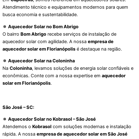
Atendimento técnico e equipamentos modernos para quem
busca economia e sustentabilidade.
🔅 Aquecedor Solar no Bom Abrigo
O bairro
Bom Abrigo
recebe serviços de instalação de
aquecedor solar com agilidade. A nossa
empresa de
aquecedor solar em Florianópolis
é destaque na região.
🔅 Aquecedor Solar na Coloninha
Na
Coloninha
, levamos soluções de energia solar confiáveis e
econômicas. Conte com a nossa expertise em
aquecedor
solar em Florianópolis
.
São José – SC:
🔅 Aquecedor Solar no Kobrasol – São José
Atendemos o
Kobrasol
com soluções modernas e instalação
rápida. A nossa
empresa de aquecedor solar em São José