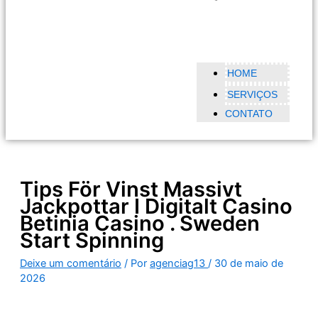
f
HOME
SERVIÇOS
CONTATO
Tips För Vinst Massivt
Jackpottar I Digitalt Casino
Betinia Casino . Sweden
Start Spinning
Deixe um comentário
/ Por
agenciag13
/
30 de maio de
2026