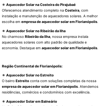
🔅 Aquecedor Solar na Costeira do Pirajubaé
Oferecemos atendimento completo na
Costeira
, com
instalação e manutenção de aquecedores solares. A melhor
escolha em
empresa de aquecedor solar em Florianópolis
.
🔅 Aquecedor Solar no Ribeirão da Ilha
No charmoso
Ribeirão da Ilha
, nossa empresa instala
aquecedores solares com alto padrão de qualidade e
economia. Destaque em
aquecedor solar em Florianópolis
.
Região Continental de Florianópolis:
🔅 Aquecedor Solar no Estreito
O bairro
Estreito
conta com soluções completas da nossa
empresa de aquecedor solar em Florianópolis
. Atendemos
residências, comércios e condomínios com excelência.
🔅 Aquecedor Solar em Balneário