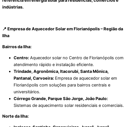
referência em energia solar para residências, comércios e
indústrias.
📍 Empresa de Aquecedor Solar em Florianópolis – Região da
Ilha
Bairros da Ilha:
Centro:
Aquecedor solar no Centro de Florianópolis com
atendimento rápido e instalação eficiente.
Trindade, Agronômica, Itacorubi, Santa Mônica,
Pantanal, Carvoeira:
Empresa de aquecedor solar em
Florianópolis com soluções para bairros centrais e
universitários.
Córrego Grande, Parque São Jorge, João Paulo:
Sistemas de aquecimento solar residenciais e comerciais.
Norte da Ilha: