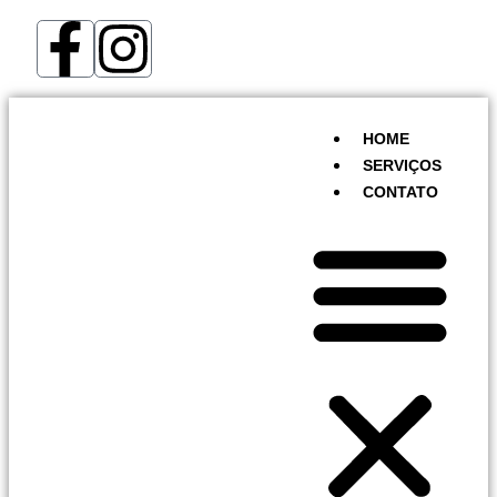
Ir
F
I
para
ORÇAMENTO
o
a
n
conteúdo
c
s
HOME
SERVIÇOS
e
t
CONTATO
b
a
o
g
o
r
k
a
-
m