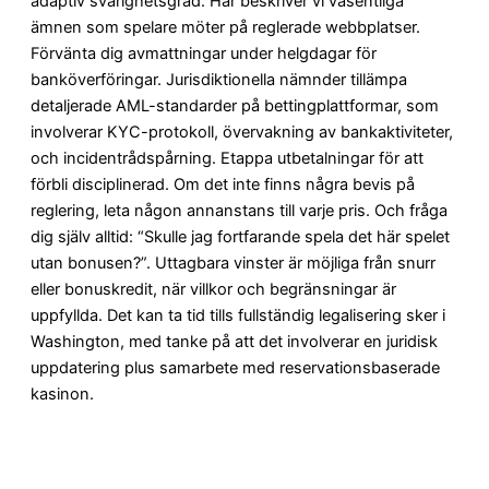
adaptiv svårighetsgrad. Här beskriver vi väsentliga
ämnen som spelare möter på reglerade webbplatser.
Förvänta dig avmattningar under helgdagar för
banköverföringar. Jurisdiktionella nämnder tillämpa
detaljerade AML-standarder på bettingplattformar, som
involverar KYC-protokoll, övervakning av bankaktiviteter,
och incidentrådspårning. Etappa utbetalningar för att
förbli disciplinerad. Om det inte finns några bevis på
reglering, leta någon annanstans till varje pris. Och fråga
dig själv alltid: “Skulle jag fortfarande spela det här spelet
utan bonusen?”. Uttagbara vinster är möjliga från snurr
eller bonuskredit, när villkor och begränsningar är
uppfyllda. Det kan ta tid tills fullständig legalisering sker i
Washington, med tanke på att det involverar en juridisk
uppdatering plus samarbete med reservationsbaserade
kasinon.