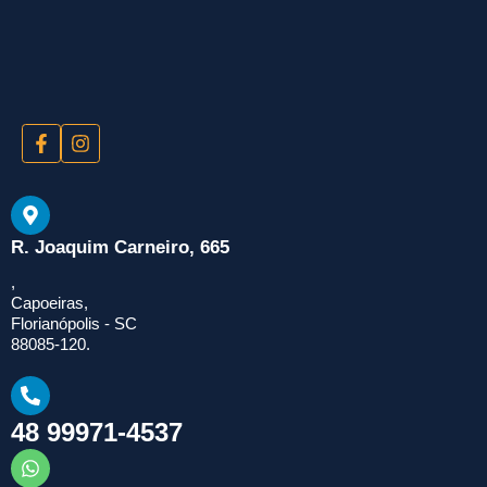
F
I
a
n
c
s
e
t
b
a
o
g
R. Joaquim Carneiro, 665
o
r
k
a
,
-
m
Capoeiras,
f
Florianópolis - SC
88085-120.
48 99971-4537