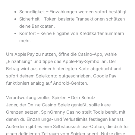
Schnelligkeit – Einzahlungen werden sofort bestätigt.
Sicherheit – Token‑basierte Transaktionen schützen
deine Bankdaten.
Komfort – Keine Eingabe von Kreditkartennummern
mehr.
Um Apple Pay zu nutzen, öffne die Casino‑App, wähle
„Einzahlung“ und tippe das Apple‑Pay‑Symbol an. Der
Betrag wird aus deiner hinterlegten Karte abgebucht und
sofort deinem Spielkonto gutgeschrieben. Google Pay
funktioniert analog auf Android‑Geräten.
Verantwortungsvolles Spielen – Dein Schutz
Jeder, der Online‑Casino‑Spiele genießt, sollte klare
Grenzen setzen. SpinGranny Casino stellt Tools bereit, mit
denen du Einzahlungs‑ und Verlustlimits festlegen kannst.
Außerdem gibt es eine Selbstausschluss‑Option, die dich für
einen definierten Zeitraum vom Spielen sperrt. Nutze diese