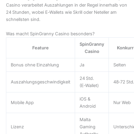
Casino verarbeitet Auszahlungen in der Regel innerhalb von
24 Stunden, wobei E‑Wallets wie Skrill oder Neteller am
schnellsten sind.
Was macht SpinGranny Casino besonders?
SpinGranny
Feature
Konkur
Casino
Bonus ohne Einzahlung
Ja
Selten
24 Std.
Auszahlungsgeschwindigkeit
48‑72 Std
(E‑Wallet)
iOS &
Mobile App
Nur Web
Android
Malta
Lizenz
Gaming
Unterschi
Authority