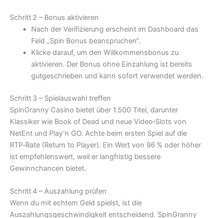
Schritt 2 – Bonus aktivieren
Nach der Verifizierung erscheint im Dashboard das
Feld „Spin Bonus beanspruchen“.
Klicke darauf, um den Willkommensbonus zu
aktivieren. Der Bonus ohne Einzahlung ist bereits
gutgeschrieben und kann sofort verwendet werden.
Schritt 3 – Spielauswahl treffen
SpinGranny Casino bietet über 1.500 Titel, darunter
Klassiker wie Book of Dead und neue Video‑Slots von
NetEnt und Play’n GO. Achte beim ersten Spiel auf die
RTP‑Rate (Return to Player). Ein Wert von 96 % oder höher
ist empfehlenswert, weil er langfristig bessere
Gewinnchancen bietet.
Schritt 4 – Auszahlung prüfen
Wenn du mit echtem Geld spielst, ist die
Auszahlungsgeschwindigkeit entscheidend. SpinGranny