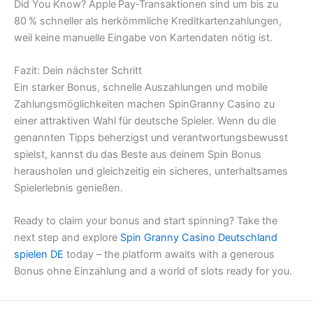
Did You Know? Apple Pay‑Transaktionen sind um bis zu
80 % schneller als herkömmliche Kreditkartenzahlungen,
weil keine manuelle Eingabe von Kartendaten nötig ist.
Fazit: Dein nächster Schritt
Ein starker Bonus, schnelle Auszahlungen und mobile
Zahlungsmöglichkeiten machen SpinGranny Casino zu
einer attraktiven Wahl für deutsche Spieler. Wenn du die
genannten Tipps beherzigst und verantwortungsbewusst
spielst, kannst du das Beste aus deinem Spin Bonus
herausholen und gleichzeitig ein sicheres, unterhaltsames
Spielerlebnis genießen.
Ready to claim your bonus and start spinning? Take the
next step and explore
Spin Granny Casino Deutschland
spielen DE
today – the platform awaits with a generous
Bonus ohne Einzahlung and a world of slots ready for you.