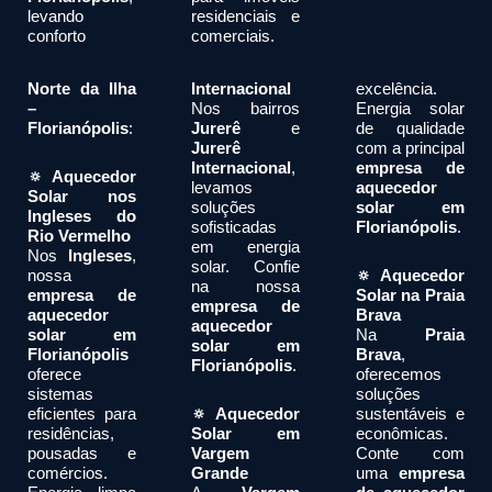
levando
residenciais e
conforto
comerciais.
Norte da Ilha
Internacional
excelência.
–
Nos bairros
Energia solar
Florianópolis
:
Jurerê
e
de qualidade
Jurerê
com a principal
Internacional
,
empresa de
🔅 Aquecedor
levamos
aquecedor
Solar nos
soluções
solar em
Ingleses do
sofisticadas
Florianópolis
.
Rio Vermelho
em energia
Nos
Ingleses
,
solar. Confie
nossa
🔅 Aquecedor
na nossa
empresa de
Solar na Praia
empresa de
aquecedor
Brava
aquecedor
solar em
Na
Praia
solar em
Florianópolis
Brava
,
Florianópolis
.
oferece
oferecemos
sistemas
soluções
eficientes para
🔅 Aquecedor
sustentáveis e
residências,
Solar em
econômicas.
pousadas e
Vargem
Conte com
comércios.
Grande
uma
empresa