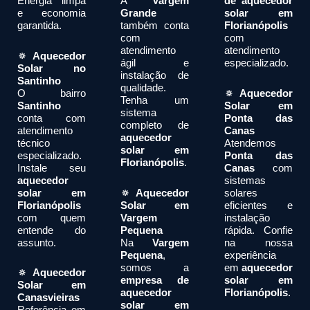
Energia limpa
A
Vargem
de aquecedor
e economia
Grande
solar em
garantida.
também conta
Florianópolis
com
com
atendimento
atendimento
🔅 Aquecedor
ágil e
especializado.
Solar no
instalação de
Santinho
qualidade.
O bairro
🔅 Aquecedor
Tenha um
Santinho
Solar em
sistema
conta com
Ponta das
completo de
atendimento
Canas
aquecedor
técnico
Atendemos
solar em
especializado.
Ponta das
Florianópolis
.
Instale seu
Canas
com
aquecedor
sistemas
solar em
🔅 Aquecedor
solares
Florianópolis
Solar em
eficientes e
com quem
Vargem
instalação
entende do
Pequena
rápida. Confie
assunto.
Na
Vargem
na nossa
Pequena
,
experiência
somos a
em
aquecedor
🔅 Aquecedor
empresa de
solar em
Solar em
aquecedor
Florianópolis
.
Canasvieiras
solar em