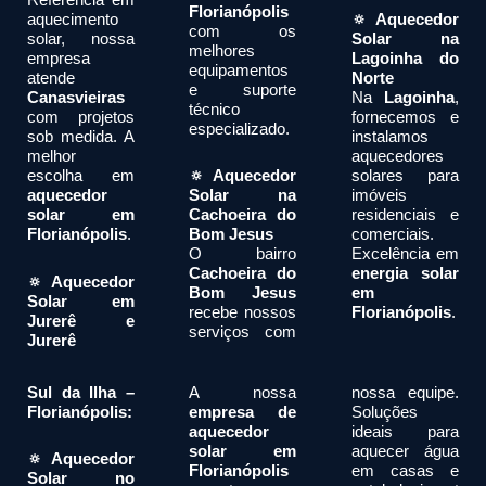
Referência em
Florianópolis
aquecimento
🔅 Aquecedor
com os
solar, nossa
Solar na
melhores
empresa
Lagoinha do
equipamentos
atende
Norte
e suporte
Canasvieiras
Na
Lagoinha
,
técnico
com projetos
fornecemos e
especializado.
sob medida. A
instalamos
melhor
aquecedores
escolha em
🔅 Aquecedor
solares para
aquecedor
Solar na
imóveis
solar em
Cachoeira do
residenciais e
Florianópolis
.
Bom Jesus
comerciais.
O bairro
Excelência em
Cachoeira do
energia solar
🔅 Aquecedor
Bom Jesus
em
Solar em
recebe nossos
Florianópolis
.
Jurerê e
serviços com
Jurerê
Sul da Ilha –
A nossa
nossa equipe.
Florianópolis:
empresa de
Soluções
aquecedor
ideais para
solar em
aquecer água
🔅 Aquecedor
Florianópolis
em casas e
Solar no