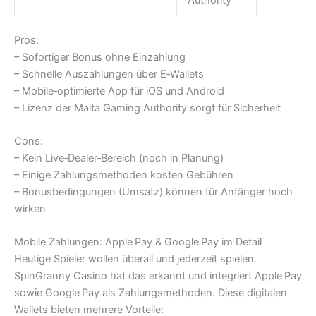
Pros:
– Sofortiger Bonus ohne Einzahlung
– Schnelle Auszahlungen über E‑Wallets
– Mobile‑optimierte App für iOS und Android
– Lizenz der Malta Gaming Authority sorgt für Sicherheit
Cons:
– Kein Live‑Dealer‑Bereich (noch in Planung)
– Einige Zahlungsmethoden kosten Gebühren
– Bonusbedingungen (Umsatz) können für Anfänger hoch
wirken
Mobile Zahlungen: Apple Pay & Google Pay im Detail
Heutige Spieler wollen überall und jederzeit spielen.
SpinGranny Casino hat das erkannt und integriert Apple Pay
sowie Google Pay als Zahlungsmethoden. Diese digitalen
Wallets bieten mehrere Vorteile: