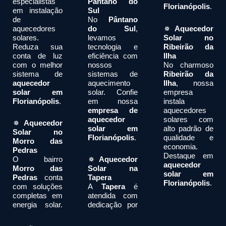
especialistas
Pântano do
Florianópolis
.
em instalação
Sul
de
No
Pântano
aquecedores
do Sul
,
🔅 Aquecedor
solares.
levamos
Solar no
Reduza sua
tecnologia e
Ribeirão da
conta de luz
eficiência com
Ilha
com o melhor
nossos
No charmoso
sistema de
sistemas de
Ribeirão da
aquecedor
aquecimento
Ilha
, nossa
solar em
solar. Confie
empresa
Florianópolis
.
em nossa
instala
empresa de
aquecedores
aquecedor
solares com
🔅 Aquecedor
solar em
alto padrão de
Solar no
Florianópolis
.
qualidade e
Morro das
economia.
Pedras
Destaque em
O bairro
🔅 Aquecedor
aquecedor
Morro das
Solar na
solar em
Pedras
conta
Tapera
Florianópolis
.
com soluções
A
Tapera
é
completas em
atendida com
energia solar.
dedicação por