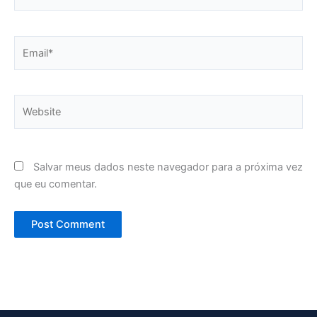
Email*
Website
Salvar meus dados neste navegador para a próxima vez
que eu comentar.