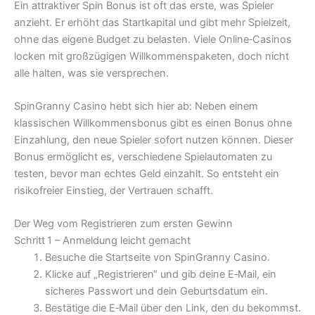
Ein attraktiver Spin Bonus ist oft das erste, was Spieler
anzieht. Er erhöht das Startkapital und gibt mehr Spielzeit,
ohne das eigene Budget zu belasten. Viele Online‑Casinos
locken mit großzügigen Willkommenspaketen, doch nicht
alle halten, was sie versprechen.
SpinGranny Casino hebt sich hier ab: Neben einem
klassischen Willkommensbonus gibt es einen Bonus ohne
Einzahlung, den neue Spieler sofort nutzen können. Dieser
Bonus ermöglicht es, verschiedene Spielautomaten zu
testen, bevor man echtes Geld einzahlt. So entsteht ein
risikofreier Einstieg, der Vertrauen schafft.
Der Weg vom Registrieren zum ersten Gewinn
Schritt 1 – Anmeldung leicht gemacht
Besuche die Startseite von SpinGranny Casino.
Klicke auf „Registrieren“ und gib deine E‑Mail, ein
sicheres Passwort und dein Geburtsdatum ein.
Bestätige die E‑Mail über den Link, den du bekommst.