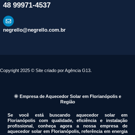
48 99971-4537
negrello@negrello.com.br
Copyright 2025 © Site criado por Agência G13.
🌞 Empresa de Aquecedor Solar em Florianópolis e
Região
Se você está buscando aquecedor solar em
Florianópolis com qualidade, eficiência e instalação
profissional, conheça agora a nossa empresa de
aquecedor solar em Florianópolis, referência em energia