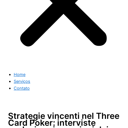
Home
Serviços
Contato
Strategie vincenti nel Three
Card Poker: interviste