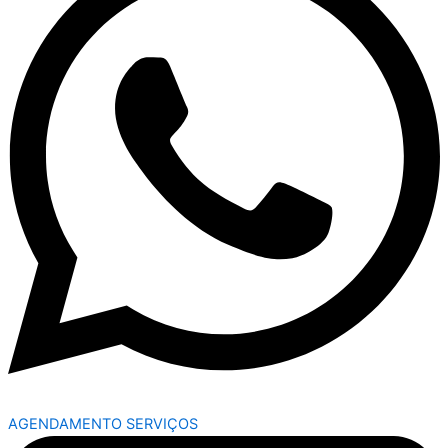
AGENDAMENTO SERVIÇOS