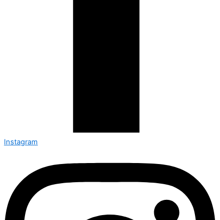
Instagram