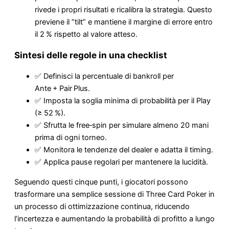
rivede i propri risultati e ricalibra la strategia. Questo
previene il “tilt” e mantiene il margine di errore entro
il 2 % rispetto al valore atteso.
Sintesi delle regole in una checklist
✅ Definisci la percentuale di bankroll per
Ante + Pair Plus.
✅ Imposta la soglia minima di probabilità per il Play
(≥ 52 %).
✅ Sfrutta le free‑spin per simulare almeno 20 mani
prima di ogni torneo.
✅ Monitora le tendenze del dealer e adatta il timing.
✅ Applica pause regolari per mantenere la lucidità.
Seguendo questi cinque punti, i giocatori possono
trasformare una semplice sessione di Three Card Poker in
un processo di ottimizzazione continua, riducendo
l’incertezza e aumentando la probabilità di profitto a lungo