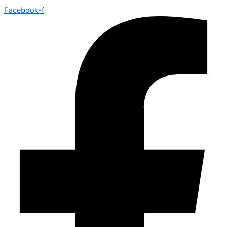
Ir
Facebook-f
para
o
conteúdo