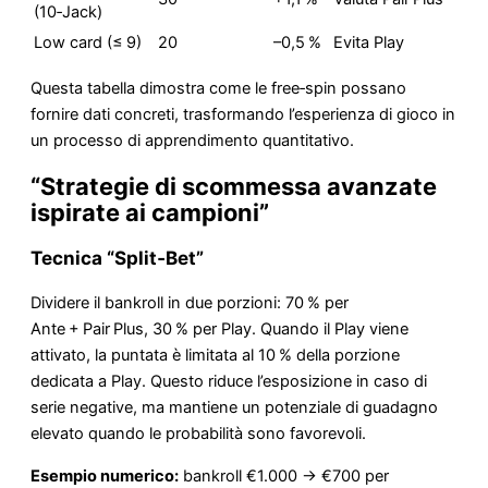
(10‑Jack)
Low card (≤ 9)
20
–0,5 %
Evita Play
Questa tabella dimostra come le free‑spin possano
fornire dati concreti, trasformando l’esperienza di gioco in
un processo di apprendimento quantitativo.
“Strategie di scommessa avanzate
ispirate ai campioni”
Tecnica “Split‑Bet”
Dividere il bankroll in due porzioni: 70 % per
Ante + Pair Plus, 30 % per Play. Quando il Play viene
attivato, la puntata è limitata al 10 % della porzione
dedicata a Play. Questo riduce l’esposizione in caso di
serie negative, ma mantiene un potenziale di guadagno
elevato quando le probabilità sono favorevoli.
Esempio numerico:
bankroll €1.000 → €700 per